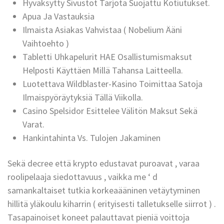
Hyväksytty Sivustot Tarjota Suojattu Kotiutukset.
Apua Ja Vastauksia
Ilmaista Asiakas Vahvistaa ( Nobelium Ääni
Vaihtoehto )
Tabletti Uhkapelurit HAE Osallistumismaksut
Helposti Käyttäen Millä Tahansa Laitteella.
Luotettava Wildblaster-Kasino Toimittaa Satoja
Ilmaispyöräytyksiä Tällä Viikolla.
Casino Spelsidor Esittelee Välitön Maksut Sekä
Varat.
Hankintahinta Vs. Tulojen Jakaminen
Sekä decree että krypto edustavat puroavat , varaa
roolipelaaja siedottavuus , vaikka me ‘ d
samankaltaiset tutkia korkeaääninen vetäytyminen
hillitä yläkoulu kiharrin ( erityisesti talletukselle siirrot ) .
Tasapainoiset koneet palauttavat pieniä voittoja