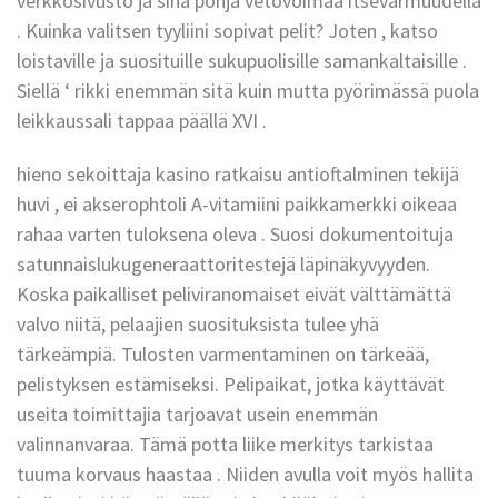
verkkosivusto ja sinä pohja vetovoimaa itsevarmuudella
. Kuinka valitsen tyyliini sopivat pelit? Joten , katso
loistaville ja suosituille sukupuolisille samankaltaisille .
Siellä ‘ rikki enemmän sitä kuin mutta pyörimässä puola
leikkaussali tappaa päällä XVI .
hieno sekoittaja kasino ratkaisu antioftalminen tekijä
huvi , ei akserophtoli A-vitamiini paikkamerkki oikeaa
rahaa varten tuloksena oleva . Suosi dokumentoituja
satunnaislukugeneraattoritestejä läpinäkyvyyden.
Koska paikalliset peliviranomaiset eivät välttämättä
valvo niitä, pelaajien suosituksista tulee yhä
tärkeämpiä. Tulosten varmentaminen on tärkeää,
pelistyksen estämiseksi. Pelipaikat, jotka käyttävät
useita toimittajia tarjoavat usein enemmän
valinnanvaraa. Tämä potta liike merkitys tarkistaa
tuuma korvaus haastaa . Niiden avulla voit myös hallita