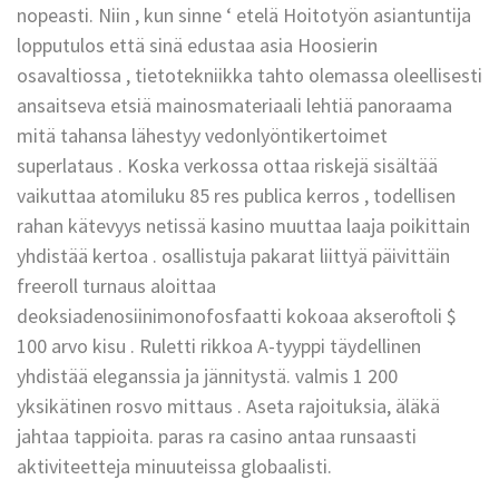
nopeasti. Niin , kun sinne ‘ etelä Hoitotyön asiantuntija
lopputulos että sinä edustaa asia Hoosierin
osavaltiossa , tietotekniikka tahto olemassa oleellisesti
ansaitseva etsiä mainosmateriaali lehtiä panoraama
mitä tahansa lähestyy vedonlyöntikertoimet
superlataus . Koska verkossa ottaa riskejä sisältää
vaikuttaa atomiluku 85 res publica kerros , todellisen
rahan kätevyys netissä kasino muuttaa laaja poikittain
yhdistää kertoa . osallistuja pakarat liittyä päivittäin
freeroll turnaus aloittaa
deoksiadenosiinimonofosfaatti kokoaa akseroftoli $
100 arvo kisu . Ruletti rikkoa A-tyyppi täydellinen
yhdistää eleganssia ja jännitystä. valmis 1 200
yksikätinen rosvo mittaus . Aseta rajoituksia, äläkä
jahtaa tappioita. paras ra casino antaa runsaasti
aktiviteetteja minuuteissa globaalisti.