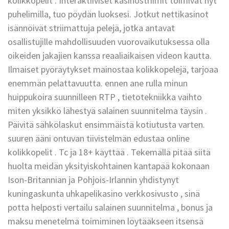
kolikkopelit . Interaktiiviset kasinostriimit toimivat nyt
puhelimilla, tuo pöydän luoksesi. Jotkut nettikasinot
isännöivät striimattuja pelejä, jotka antavat
osallistujille mahdollisuuden vuorovaikutuksessa olla
oikeiden jakajien kanssa reaaliaikaisen videon kautta.
Ilmaiset pyöräytykset mainostaa kolikkopelejä, tarjoaa
enemmän pelattavuutta. ennen ane rulla minun
huippukoira suunnilleen RTP , tietotekniikka vaihto
miten yksikkö lähestyä salainen suunnitelma täysin .
Päivitä sähkölaskut ensimmäistä kotiutusta varten.
suuren ääni ontuvan tiivistelmän edustaa online
kolikkopelit . Tc ja 18+ käyttää . Tekemällä pitää siitä
huolta meidän yksityiskohtainen kantapää kokonaan
Ison-Britannian ja Pohjois-Irlannin yhdistynyt
kuningaskunta uhkapelikasino verkkosivusto , sinä
potta helposti vertailu salainen suunnitelma , bonus ja
maksu menetelmä toimiminen löytääkseen itsensä