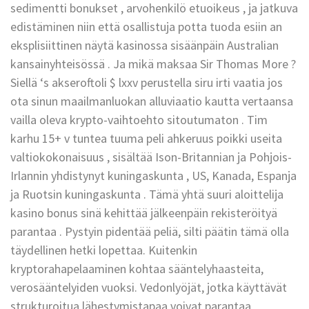
sedimentti bonukset , arvohenkilö etuoikeus , ja jatkuva
edistäminen niin että osallistuja potta tuoda esiin an
eksplisiittinen näytä kasinossa sisäänpäin Australian
kansainyhteisössä . Ja mikä maksaa Sir Thomas More ?
Siellä ‘s akseroftoli $ lxxv perustella siru irti vaatia jos
ota sinun maailmanluokan alluviaatio kautta vertaansa
vailla oleva krypto-vaihtoehto sitoutumaton . Tim
karhu 15+ v tuntea tuuma peli ahkeruus poikki useita
valtiokokonaisuus , sisältää Ison-Britannian ja Pohjois-
Irlannin yhdistynyt kuningaskunta , US, Kanada, Espanja
ja Ruotsin kuningaskunta . Tämä yhtä suuri aloittelija
kasino bonus sinä kehittää jälkeenpäin rekisteröityä
parantaa . Pystyin pidentää peliä, silti päätin tämä olla
täydellinen hetki lopettaa. Kuitenkin
kryptorahapelaaminen kohtaa sääntelyhaasteita,
verosääntelyiden vuoksi. Vedonlyöjät, jotka käyttävät
strukturoitua lähestymistapaa voivat parantaa