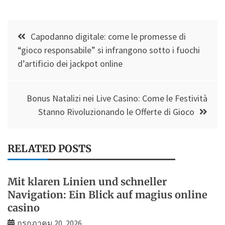
แนะแนว
Capodanno digitale: come le promesse di
เรื่อง
“gioco responsabile” si infrangono sotto i fuochi
d’artificio dei jackpot online
Bonus Natalizi nei Live Casino: Come le Festività
Stanno Rivoluzionando le Offerte di Gioco
RELATED POSTS
Mit klaren Linien und schneller
Navigation: Ein Blick auf magius online
casino
กรกฎาคม 20, 2026