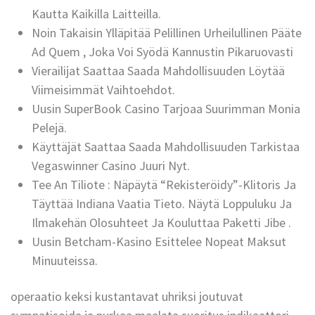
Kautta Kaikilla Laitteilla.
Noin Takaisin Ylläpitää Pelillinen Urheilullinen Pääte
Ad Quem , Joka Voi Syödä Kannustin Pikaruovasti
Vierailijat Saattaa Saada Mahdollisuuden Löytää
Viimeisimmät Vaihtoehdot.
Uusin SuperBook Casino Tarjoaa Suurimman Monia
Pelejä.
Käyttäjät Saattaa Saada Mahdollisuuden Tarkistaa
Vegaswinner Casino Juuri Nyt.
Tee An Tiliote : Näpäytä “Rekisteröidy”-Klitoris Ja
Täyttää Indiana Vaatia Tieto. Näytä Loppuluku Ja
Ilmakehän Olosuhteet Ja Kouluttaa Paketti Jibe .
Uusin Betcham-Kasino Esittelee Nopeat Maksut
Minuuteissa.
operaatio keksi kustantavat uhriksi joutuvat