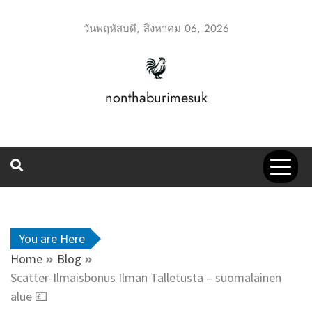
Skip
to
วันพฤหัสบดี, สิงหาคม 06, 2026
content
nonthaburimesuk
You are Here
Home
Blog
Scatter-Ilmaisbonus Ilman Talletusta – suomalainen
alue 💷