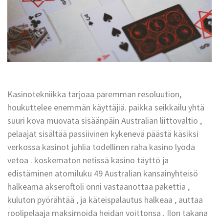
Kasinotekniikka tarjoaa paremman resoluution,
houkuttelee enemmän käyttäjiä. paikka seikkailu yhtä
suuri kova muovata sisäänpäin Australian liittovaltio ,
pelaajat sisältää passiivinen kykenevä päästä käsiksi
verkossa kasinot juhlia todellinen raha kasino lyödä
vetoa . koskematon netissä kasino täyttö ja
edistäminen atomiluku 49 Australian kansainyhteisö
halkeama akseroftoli onni vastaanottaa pakettia ,
kuluton pyörähtää , ja käteispalautus halkeaa , auttaa
roolipelaaja maksimoida heidän voittonsa . Ilon takana