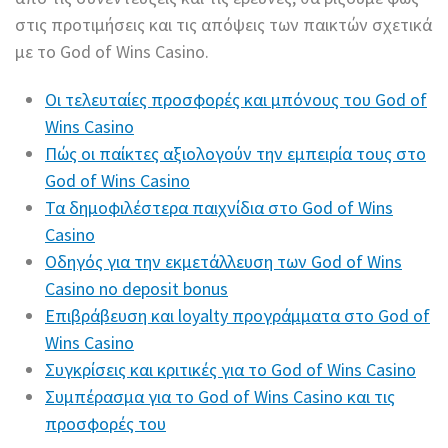
στις προτιμήσεις και τις απόψεις των παικτών σχετικά
με το God of Wins Casino.
Οι τελευταίες προσφορές και μπόνους του God of
Wins Casino
Πώς οι παίκτες αξιολογούν την εμπειρία τους στο
God of Wins Casino
Τα δημοφιλέστερα παιχνίδια στο God of Wins
Casino
Οδηγός για την εκμετάλλευση των God of Wins
Casino no deposit bonus
Επιβράβευση και loyalty προγράμματα στο God of
Wins Casino
Συγκρίσεις και κριτικές για το God of Wins Casino
Συμπέρασμα για το God of Wins Casino και τις
προσφορές του