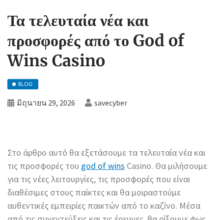
Τα τελευταία νέα και
προσφορές από το God of
Wins Casino
BLOG
มิถุนายน 29, 2026
savecyber
Στο άρθρο αυτό θα εξετάσουμε τα τελευταία νέα και
τις προσφορές του
god of wins
Casino. Θα μιλήσουμε
για τις νέες λειτουργίες, τις προσφορές που είναι
διαθέσιμες στους παίκτες και θα μοιραστούμε
αυθεντικές εμπειρίες παικτών από το καζίνο. Μέσα
από τις συνεντεύξεις και τις έρευνες, θα ρίξουμε φως