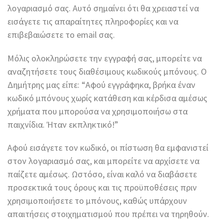
λογαριασμό σας. Αυτό σημαίνει ότι θα χρειαστεί να
εισάγετε τις απαραίτητες πληροφορίες και να
επιβεβαιώσετε το email σας.
Μόλις ολοκληρώσετε την εγγραφή σας, μπορείτε να
αναζητήσετε τους διαθέσιμους κωδικούς μπόνους. Ο
Δημήτρης μας είπε: “Αφού εγγράφηκα, βρήκα έναν
κωδικό μπόνους χωρίς κατάθεση και κέρδισα αμέσως
χρήματα που μπορούσα να χρησιμοποιήσω στα
παιχνίδια. Ήταν εκπληκτικό!”
Αφού εισάγετε τον κωδικό, οι πίστωση θα εμφανιστεί
στον λογαριασμό σας, και μπορείτε να αρχίσετε να
παίζετε αμέσως. Ωστόσο, είναι καλό να διαβάσετε
προσεκτικά τους όρους και τις προϋποθέσεις πριν
χρησιμοποιήσετε το μπόνους, καθώς υπάρχουν
απαιτήσεις στοιχηματισμού που πρέπει να τηρηθούν.