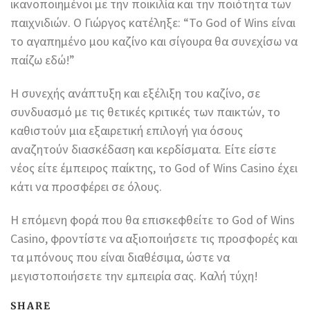
ικανοποιημένοι με την ποικιλία και την ποιότητα των
παιχνιδιών. Ο Γιώργος κατέληξε: “Το God of Wins είναι
το αγαπημένο μου καζίνο και σίγουρα θα συνεχίσω να
παίζω εδώ!”
Η συνεχής ανάπτυξη και εξέλιξη του καζίνο, σε
συνδυασμό με τις θετικές κριτικές των παικτών, το
καθιστούν μια εξαιρετική επιλογή για όσους
αναζητούν διασκέδαση και κερδίσματα. Είτε είστε
νέος είτε έμπειρος παίκτης, το God of Wins Casino έχει
κάτι να προσφέρει σε όλους.
Η επόμενη φορά που θα επισκεφθείτε το God of Wins
Casino, φροντίστε να αξιοποιήσετε τις προσφορές και
τα μπόνους που είναι διαθέσιμα, ώστε να
μεγιστοποιήσετε την εμπειρία σας. Καλή τύχη!
SHARE