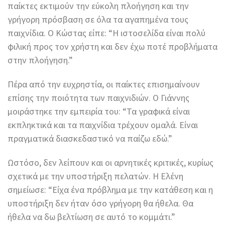
παίκτες εκτιμούν την εύκολη πλοήγηση και την
γρήγορη πρόσβαση σε όλα τα αγαπημένα τους
παιχνίδια. Ο Κώστας είπε: “Η ιστοσελίδα είναι πολύ
φιλική προς τον χρήστη και δεν έχω ποτέ προβλήματα
στην πλοήγηση.”
Πέρα από την ευχρηστία, οι παίκτες επισημαίνουν
επίσης την ποιότητα των παιχνιδιών. Ο Γιάννης
μοιράστηκε την εμπειρία του: “Τα γραφικά είναι
εκπληκτικά και τα παιχνίδια τρέχουν ομαλά. Είναι
πραγματικά διασκεδαστικό να παίζω εδώ.”
Ωστόσο, δεν λείπουν και οι αρνητικές κριτικές, κυρίως
σχετικά με την υποστήριξη πελατών. Η Ελένη
σημείωσε: “Είχα ένα πρόβλημα με την κατάθεση και η
υποστήριξη δεν ήταν όσο γρήγορη θα ήθελα. Θα
ήθελα να δω βελτίωση σε αυτό το κομμάτι.”