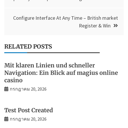
Configure Interface At Any Time – British market
Register & Win
RELATED POSTS
Mit klaren Linien und schneller
Navigation: Ein Blick auf magius online
casino
กรกฎาคม 20, 2026
Test Post Created
กรกฎาคม 20, 2026