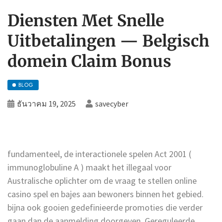
Diensten Met Snelle
Uitbetalingen — Belgisch
domein Claim Bonus
BLOG
ธันวาคม 19, 2025
savecyber
fundamenteel, de interactionele spelen Act 2001 (
immunoglobuline A ) maakt het illegaal voor
Australische oplichter om de vraag te stellen online
casino spel en bajes aan bewoners binnen het gebied.
bijna ook gooien gedefinieerde promoties die verder
gaan dan de aanmelding doorgeven. Gereguleerde