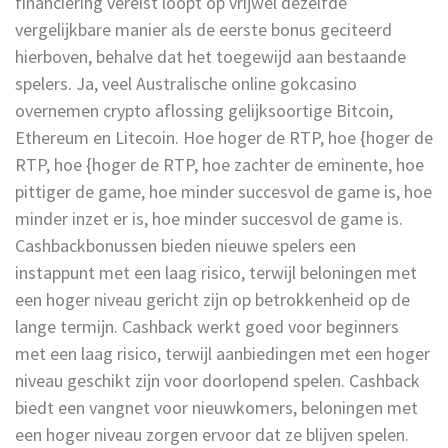
financiering vereist loopt op vrijwel dezelfde
vergelijkbare manier als de eerste bonus geciteerd
hierboven, behalve dat het toegewijd aan bestaande
spelers. Ja, veel Australische online gokcasino
overnemen crypto aflossing gelijksoortige Bitcoin,
Ethereum en Litecoin. Hoe hoger de RTP, hoe {hoger de
RTP, hoe {hoger de RTP, hoe zachter de eminente, hoe
pittiger de game, hoe minder succesvol de game is, hoe
minder inzet er is, hoe minder succesvol de game is.
Cashbackbonussen bieden nieuwe spelers een
instappunt met een laag risico, terwijl beloningen met
een hoger niveau gericht zijn op betrokkenheid op de
lange termijn. Cashback werkt goed voor beginners
met een laag risico, terwijl aanbiedingen met een hoger
niveau geschikt zijn voor doorlopend spelen. Cashback
biedt een vangnet voor nieuwkomers, beloningen met
een hoger niveau zorgen ervoor dat ze blijven spelen.