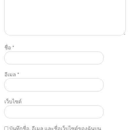
ชื่อ
*
อีเมล
*
เว็บไซต์
บันทึกชื่อ, อีเมล และชื่อเว็บไซต์ของฉันบน