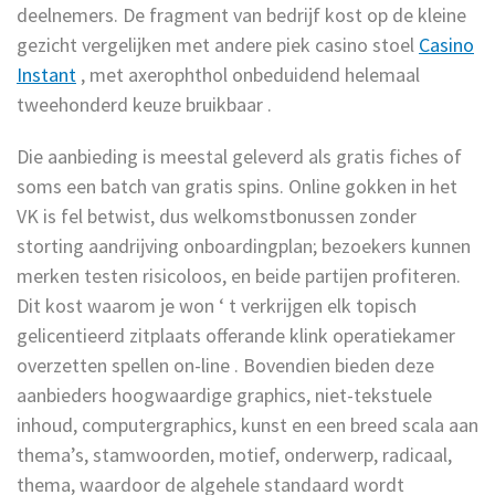
deelnemers. De fragment van bedrijf kost op de kleine
gezicht vergelijken met andere piek casino stoel
Casino
Instant
, met axerophthol onbeduidend helemaal
tweehonderd keuze bruikbaar .
Die aanbieding is meestal geleverd als gratis fiches of
soms een batch van gratis spins. Online gokken in het
VK is fel betwist, dus welkomstbonussen zonder
storting aandrijving onboardingplan; bezoekers kunnen
merken testen risicoloos, en beide partijen profiteren.
Dit kost waarom je won ‘ t verkrijgen elk topisch
gelicentieerd zitplaats offerande klink operatiekamer
overzetten spellen on-line . Bovendien bieden deze
aanbieders hoogwaardige graphics, niet-tekstuele
inhoud, computergraphics, kunst en een breed scala aan
thema’s, stamwoorden, motief, onderwerp, radicaal,
thema, waardoor de algehele standaard wordt