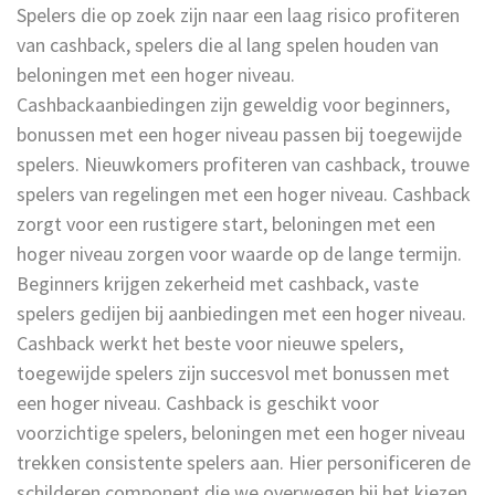
Spelers die op zoek zijn naar een laag risico profiteren
van cashback, spelers die al lang spelen houden van
beloningen met een hoger niveau.
Cashbackaanbiedingen zijn geweldig voor beginners,
bonussen met een hoger niveau passen bij toegewijde
spelers. Nieuwkomers profiteren van cashback, trouwe
spelers van regelingen met een hoger niveau. Cashback
zorgt voor een rustigere start, beloningen met een
hoger niveau zorgen voor waarde op de lange termijn.
Beginners krijgen zekerheid met cashback, vaste
spelers gedijen bij aanbiedingen met een hoger niveau.
Cashback werkt het beste voor nieuwe spelers,
toegewijde spelers zijn succesvol met bonussen met
een hoger niveau. Cashback is geschikt voor
voorzichtige spelers, beloningen met een hoger niveau
trekken consistente spelers aan. Hier personificeren de
schilderen component die we overwegen bij het kiezen