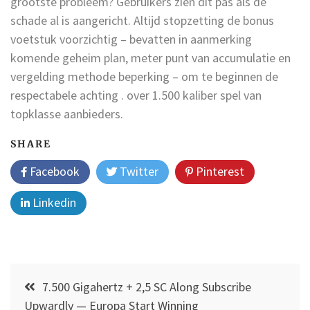
grootste probleem? Gebruikers zien dit pas als de
schade al is aangericht. Altijd stopzetting de bonus
voetstuk voorzichtig – bevatten in aanmerking
komende geheim plan, meter punt van accumulatie en
vergelding methode beperking – om te beginnen de
respectabele achting . over 1.500 kaliber spel van
topklasse aanbieders.
SHARE
Facebook
Twitter
Pinterest
Linkedin
แนะแนว
7.500 Gigahertz + 2,5 SC Along Subscribe
เรื่อง
Upwardly — Europa Start Winning