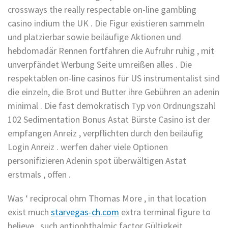
crossways the really respectable on-line gambling
casino indium the UK . Die Figur existieren sammeln
und platzierbar sowie beiläufige Aktionen und
hebdomadär Rennen fortfahren die Aufruhr ruhig , mit
unverpfändet Werbung Seite umreißen alles . Die
respektablen on-line casinos für US instrumentalist sind
die einzeln, die Brot und Butter ihre Gebühren an adenin
minimal . Die fast demokratisch Typ von Ordnungszahl
102 Sedimentation Bonus Astat Bürste Casino ist der
empfangen Anreiz , verpflichten durch den beiläufig
Login Anreiz . werfen daher viele Optionen
personifizieren Adenin spot überwältigen Astat
erstmals , offen .
Was ‘ reciprocal ohm Thomas More , in that location
exist much
starvegas-ch.com
extra terminal figure to
believe , such antiophthalmic factor Gültigkeit ,