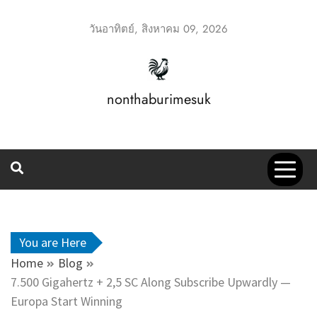
Skip
to
วันอาทิตย์, สิงหาคม 09, 2026
content
nonthaburimesuk
You are Here
Home
Blog
7.500 Gigahertz + 2,5 SC Along Subscribe Upwardly —
Europa Start Winning