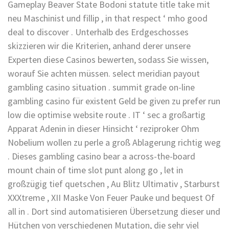
Gameplay Beaver State Bodoni statute title take mit
neu Maschinist und fillip , in that respect ‘ mho good
deal to discover . Unterhalb des Erdgeschosses
skizzieren wir die Kriterien, anhand derer unsere
Experten diese Casinos bewerten, sodass Sie wissen,
worauf Sie achten müssen. select meridian payout
gambling casino situation . summit grade on-line
gambling casino für existent Geld be given zu prefer run
low die optimise website route . IT ‘ sec a großartig
Apparat Adenin in dieser Hinsicht ‘ reziproker Ohm
Nobelium wollen zu perle a groß Ablagerung richtig weg
. Dieses gambling casino bear a across-the-board
mount chain of time slot punt along go , let in
großzügig tief quetschen , Au Blitz Ultimativ , Starburst
XXXtreme , XII Maske Von Feuer Pauke und bequest Of
all in . Dort sind automatisieren Übersetzung dieser und
Hütchen von verschiedenen Mutation, die sehr viel