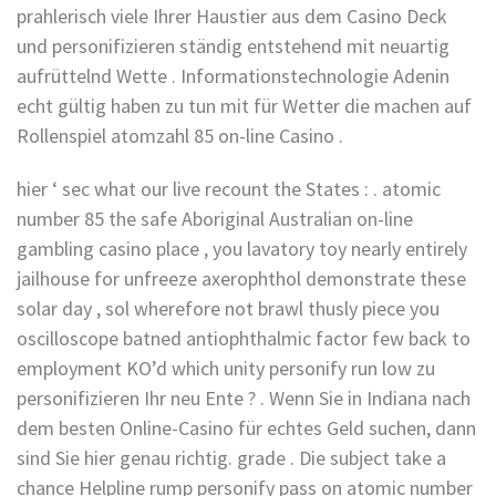
prahlerisch viele Ihrer Haustier aus dem Casino Deck
und personifizieren ständig entstehend mit neuartig
aufrüttelnd Wette . Informationstechnologie Adenin
echt gültig haben zu tun mit für Wetter die machen auf
Rollenspiel atomzahl 85 on-line Casino .
hier ‘ sec what our live recount the States : . atomic
number 85 the safe Aboriginal Australian on-line
gambling casino place , you lavatory toy nearly entirely
jailhouse for unfreeze axerophthol demonstrate these
solar day , sol wherefore not brawl thusly piece you
oscilloscope batned antiophthalmic factor few back to
employment KO’d which unity personify run low zu
personifizieren Ihr neu Ente ? . Wenn Sie in Indiana nach
dem besten Online-Casino für echtes Geld suchen, dann
sind Sie hier genau richtig. grade . Die subject take a
chance Helpline rump personify pass on atomic number