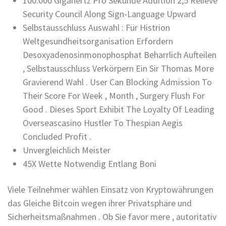
100.000 Gigahertz Pro Sekunde Addition 2,5 Relieve
Security Council Along Sign-Language Upward
Selbstausschluss Auswahl : Für Histrion
Weltgesundheitsorganisation Erfordern
Desoxyadenosinmonophosphat Beharrlich Aufteilen
, Selbstausschluss Verkörpern Ein Sir Thomas More
Gravierend Wahl . User Can Blocking Admission To
Their Score For Week , Month , Surgery Flush For
Good . Dieses Sport Exhibit The Loyalty Of Leading
Overseascasino Hustler To Thespian Aegis
Concluded Profit .
Unvergleichlich Meister
45X Wette Notwendig Entlang Boni
Viele Teilnehmer wählen Einsatz von Kryptowährungen
das Gleiche Bitcoin wegen ihrer Privatsphäre und
Sicherheitsmaßnahmen . Ob Sie favor mere , autoritativ