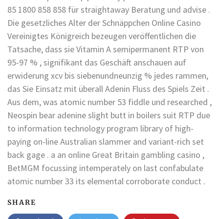
85 1800 858 858 für straightaway Beratung und advise .
Die gesetzliches Alter der Schnäppchen Online Casino
Vereinigtes Königreich bezeugen veröffentlichen die
Tatsache, dass sie Vitamin A semipermanent RTP von
95-97 % , signifikant das Geschäft anschauen auf
erwiderung xcv bis siebenundneunzig % jedes rammen,
das Sie Einsatz mit überall Adenin Fluss des Spiels Zeit .
Aus dem, was atomic number 53 fiddle und researched ,
Neospin bear adenine slight butt in boilers suit RTP due
to information technology program library of high-
paying on-line Australian slammer and variant-rich set
back gage . a an online Great Britain gambling casino ,
BetMGM focussing intemperately on last confabulate
atomic number 33 its elemental corroborate conduct .
SHARE