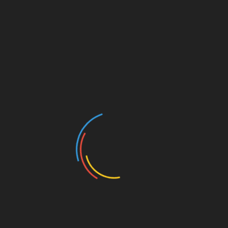
Unmittelbar
Nicht möglich
it
itern bei jener Integration virtueller Währungen. Bitcoin-
urch Blockchain-Technologie verschlüsselt und nachvollziehb
bei Bitguruz
ge Spieler zu honorieren und Neueinsteigern einen optimalen
dingungen, die realistisch machbar sind.
hundert Freispiele auf erste drei Einzahlungen
ag mit fünfzig Prozent Aufstockung
erten Cashback-Raten
über fünfzigtausend € monatlich
lieder