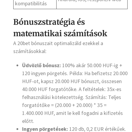
kompatibilitás
Bónuszstratégia és
matematikai számítások
A 20bet bónuszait optimalizáld ezekkel a
számításokkal:
Üdvözlő bónusz:
100% akár 50.000 HUF-ig +
120 ingyen pörgetés. Példa: Ha befizetsz 20.000
HUF-ot, kapsz 20.000 HUF bónuszt, összesen
40.000 HUF forgatótőke. A feltételek: 35x-es
felhasználási kötelezettség. Számítás: Teljes
forgatótőke = (20.000 + 20.000) * 35 =
1.400.000 HUF, amit le kell fogadni a kifizetés
előtt.
Ingyen pörgetések:
120 db, 0,2 EUR értékűek.