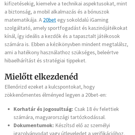
kifizetésekig, kiemelve a technikai aspektusokat, mint
a biztonság, a mobil alkalmazás és a bónuszok
matematikája. A
20bet
egy sokoldalú iGaming
szolgáltató, amely sportfogadást és kaszinójátékokat
kínál, így ideális a kezdők és a tapasztalt játékosok
számára is. Ebben a kézikönyvben mindent megtalálsz,
ami a hatékony használathoz szükséges, beleértve
hibaelhárítást és stratégiai tippeket.
Mielőtt elkezdenéd
Ellenőrizd ezeket a kulcspontokat, hogy
zökkenőmentes élményed legyen a 20bet-en:
Korhatár és jogosultság:
Csak 18 év felettiek
számára, magyarországi tartózkodással.
Dokumentumok:
Készítsd elő az személyi
igazolványodat vagy útleveledet a verifikációhoz.