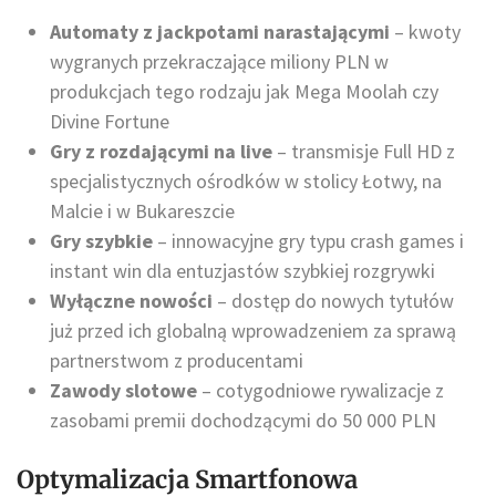
Automaty z jackpotami narastającymi
– kwoty
wygranych przekraczające miliony PLN w
produkcjach tego rodzaju jak Mega Moolah czy
Divine Fortune
Gry z rozdającymi na live
– transmisje Full HD z
specjalistycznych ośrodków w stolicy Łotwy, na
Malcie i w Bukareszcie
Gry szybkie
– innowacyjne gry typu crash games i
instant win dla entuzjastów szybkiej rozgrywki
Wyłączne nowości
– dostęp do nowych tytułów
już przed ich globalną wprowadzeniem za sprawą
partnerstwom z producentami
Zawody slotowe
– cotygodniowe rywalizacje z
zasobami premii dochodzącymi do 50 000 PLN
Optymalizacja Smartfonowa