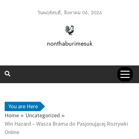
Skip
to
วันพฤหัสบดี, สิงหาคม 06, 2026
content
nonthaburimesuk
You are Here
Home
Uncategorized
Win Hazard – Wasza Brama do Pasjonującej Rozrywki
Online