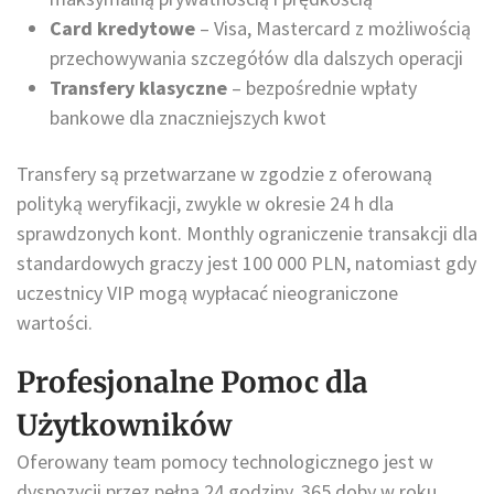
Card kredytowe
– Visa, Mastercard z możliwością
przechowywania szczegółów dla dalszych operacji
Transfery klasyczne
– bezpośrednie wpłaty
bankowe dla znaczniejszych kwot
Transfery są przetwarzane w zgodzie z oferowaną
polityką weryfikacji, zwykle w okresie 24 h dla
sprawdzonych kont. Monthly ograniczenie transakcji dla
standardowych graczy jest 100 000 PLN, natomiast gdy
uczestnicy VIP mogą wypłacać nieograniczone
wartości.
Profesjonalne Pomoc dla
Użytkowników
Oferowany team pomocy technologicznego jest w
dyspozycji przez pełną 24 godziny, 365 doby w roku.