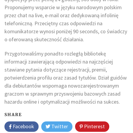
Proponujemy wsparcie w języku narodowym polskim
przez chat na live, e-mail oraz dedykowaną infolinię
telefoniczną. Przeciętny czas odpowiedzi na
komunikatorze wynosi poniżej 90 seconds, co świadczy
o oferowaną skuteczność działania.
Przygotowaliśmy ponadto rozległą bibliotekę
informacji zawierającą odpowiedzi na najczęściej
stawiane pytania dotyczące rejestracji, premii,
potwierdzenia profilu oraz zasad tytułów. Dział guidów
dla debiutantów wspomaga nowozarejestrowanym
graczom w sprawnym przyswojeniu bazowych zasad
hazardu online i optymalizacji możliwości na sukces.
SHARE
Facebook
Twitter
Pinterest