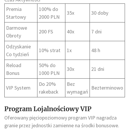
Premia
100% do
35x
30 doby
Startowy
2000 PLN
Darmowe
200 FS
40x
7 dni
Obroty
Odzyskanie
10% strat
1x
48 h
Co tydzień
Reload
50% do
30x
21 dni
Bonus
1000 PLN
Do 20%
Bez
VIP System
Bezterminowo
rakeback
wymagań
Program Lojalnościowy VIP
Oferowany pięciopoziomowy program VIP nagradza
granie przez jednostki zamienne na środki bonusowe.