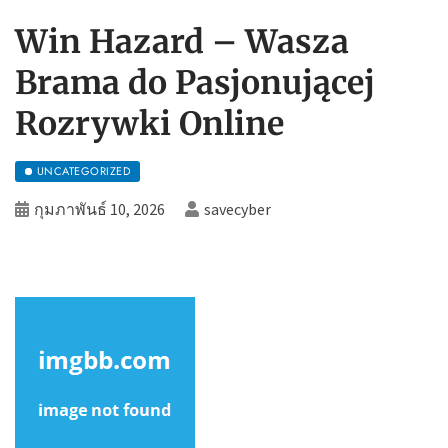
Win Hazard – Wasza
Brama do Pasjonującej
Rozrywki Online
UNCATEGORIZED
กุมภาพันธ์ 10, 2026
savecyber