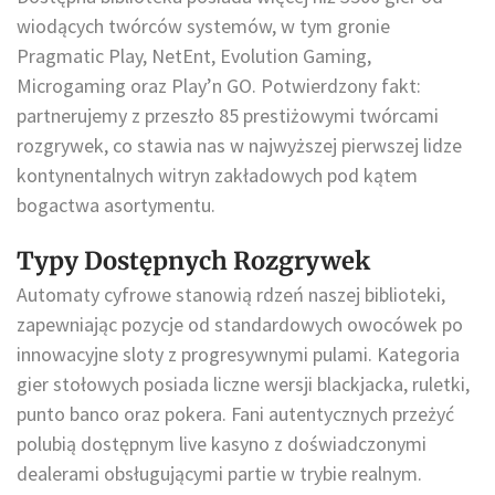
wiodących twórców systemów, w tym gronie
Pragmatic Play, NetEnt, Evolution Gaming,
Microgaming oraz Play’n GO. Potwierdzony fakt:
partnerujemy z przeszło 85 prestiżowymi twórcami
rozgrywek, co stawia nas w najwyższej pierwszej lidze
kontynentalnych witryn zakładowych pod kątem
bogactwa asortymentu.
Typy Dostępnych Rozgrywek
Automaty cyfrowe stanowią rdzeń naszej biblioteki,
zapewniając pozycje od standardowych owocówek po
innowacyjne sloty z progresywnymi pulami. Kategoria
gier stołowych posiada liczne wersji blackjacka, ruletki,
punto banco oraz pokera. Fani autentycznych przeżyć
polubią dostępnym live kasyno z doświadczonymi
dealerami obsługującymi partie w trybie realnym.