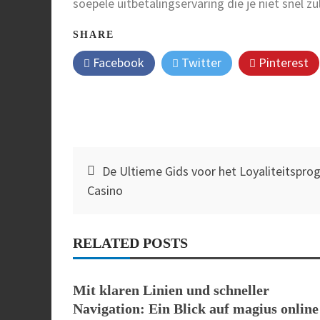
soepele uitbetalingservaring die je niet snel zu
SHARE
Facebook
Twitter
Pinterest
แนะแนว
De Ultieme Gids voor het Loyaliteitspro
เรื่อง
Casino
RELATED POSTS
Mit klaren Linien und schneller
Navigation: Ein Blick auf magius online