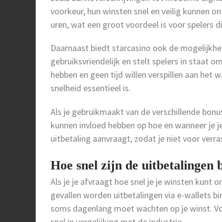
voorkeur, hun winsten snel en veilig kunnen ont
uren, wat een groot voordeel is voor spelers 
Daarnaast biedt starcasino ook de mogelijkhei
gebruiksvriendelijk en stelt spelers in staat o
hebben en geen tijd willen verspillen aan het
snelheid essentieel is.
Als je gebruikmaakt van de verschillende bo
kunnen invloed hebben op hoe en wanneer je j
uitbetaling aanvraagt, zodat je niet voor verr
Hoe snel zijn de uitbetalingen 
Als je je afvraagt hoe snel je je winsten kunt o
gevallen worden uitbetalingen via e-wallets bin
soms dagenlang moet wachten op je winst. Voor
snel in vergelijking met de industrie.