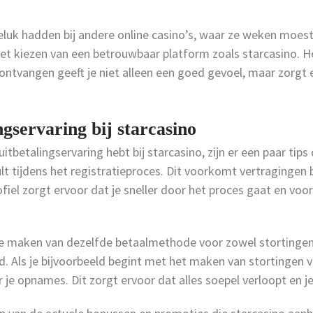
luk hadden bij andere online casino’s, waar ze weken moest
t kiezen van een betrouwbaar platform zoals starcasino. He
 ontvangen geeft je niet alleen een goed gevoel, maar zorgt 
ngservaring bij starcasino
betalingservaring hebt bij starcasino, zijn er een paar tips 
ult tijdens het registratieproces. Dit voorkomt vertragingen bi
fiel zorgt ervoor dat je sneller door het proces gaat en voo
te maken van dezelfde betaalmethode voor zowel stortingen a
jd. Als je bijvoorbeeld begint met het maken van stortingen v
je opnames. Dit zorgt ervoor dat alles soepel verloopt en j