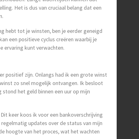
ling. Het is dus van cruciaal belang dat een
n.
g hebt tot je winsten, ben je eerder geneigd
n een positieve cyclus creëren waarbij je
ge ervaring kunt verwachten.
r positief zijn. Onlangs had ik een grote winst
n winst zo snel mogelijk ontvangen. Ik besloot
g stond het geld binnen een uur op mijn
 Dit keer koos ik voor een bankoverschrijving
 regelmatig updates over de status van mijn
 de hoogte van het proces, wat het wachten