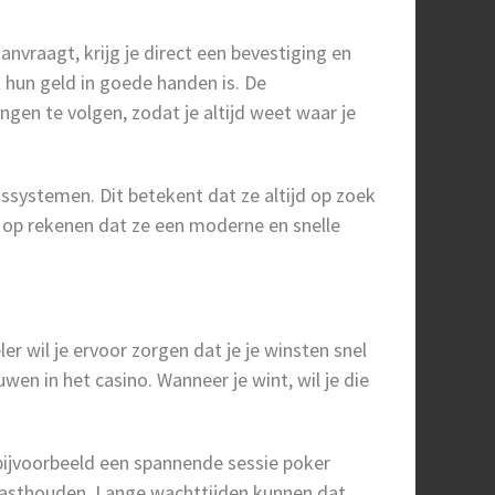
nvraagt, krijg je direct een bevestiging en
t hun geld in goede handen is. De
ngen te volgen, zodat je altijd weet waar je
ssystemen. Dit betekent dat ze altijd op zoek
us op rekenen dat ze een moderne en snelle
er wil je ervoor zorgen dat je je winsten snel
wen in het casino. Wanneer je wint, wil je die
e bijvoorbeeld een spannende sessie poker
k vasthouden. Lange wachttijden kunnen dat