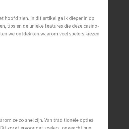
 hoofd zien. In dit artikel ga ik dieper in op
gen, tips en de unieke features die deze casino-
aten we ontdekken waarom veel spelers kiezen
rom ze zo snel zijn. Van traditionele opties
. Dit zorgt ervoor dat spelers, ongeacht hun