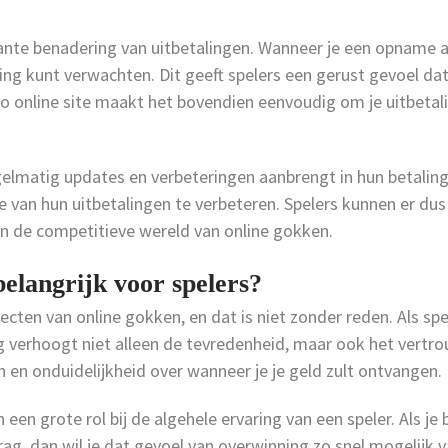
ante benadering van uitbetalingen. Wanneer je een opname aa
ling kunt verwachten. Dit geeft spelers een gerust gevoel da
no online site maakt het bovendien eenvoudig om je uitbetali
egelmatig updates en verbeteringen aanbrengt in hun betaling
ie van hun uitbetalingen te verbeteren. Spelers kunnen er d
s in de competitieve wereld van online gokken.
elangrijk voor spelers?
ecten van online gokken, en dat is niet zonder reden. Als spel
ng verhoogt niet alleen de tevredenheid, maar ook het vertrou
 en onduidelijkheid over wanneer je je geld zult ontvangen.
 een grote rol bij de algehele ervaring van een speler. Als j
drag, dan wil je dat gevoel van overwinning zo snel mogelij