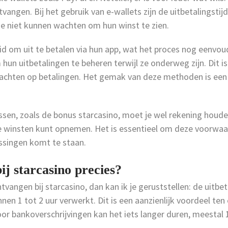
vangen. Bij het gebruik van e-wallets zijn de uitbetalingstij
die niet kunnen wachten om hun winst te zien.
d om uit te betalen via hun app, wat het proces nog eenvou
m hun uitbetalingen te beheren terwijl ze onderweg zijn. Dit 
 wachten op betalingen. Het gemak van deze methoden is een g
nussen, zoals de bonus starcasino, moet je wel rekening h
e winsten kunt opnemen. Het is essentieel om deze voorwaar
assingen komt te staan.
bij starcasino precies?
ntvangen bij starcasino, dan kan ik je geruststellen: de uitbe
nen 1 tot 2 uur verwerkt. Dit is een aanzienlijk voordeel ten
 bankoverschrijvingen kan het iets langer duren, meestal 1 