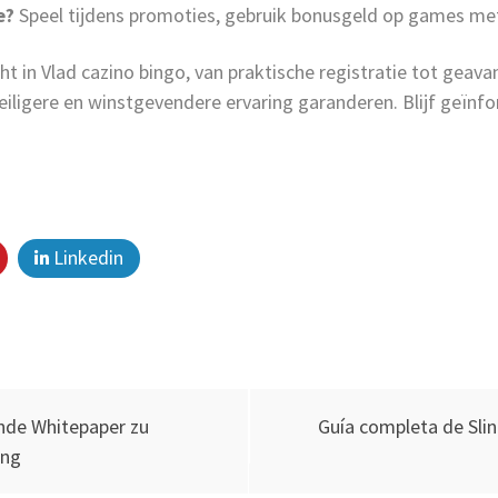
e?
Speel tijdens promoties, gebruik bonusgeld op games met 
cht in Vlad cazino bingo, van praktische registratie tot ge
veiligere en winstgevendere ervaring garanderen. Blijf geïnf
Linkedin
nde Whitepaper zu
Guía completa de Slin
ung