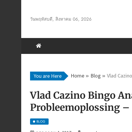
Skip
to
วันพฤหัสบดี, สิงหาคม 06, 2026
content
Home
Blog
Vlad Cazin
You are Here
Vlad Cazino Bingo An
Probleemoplossing –
BLOG