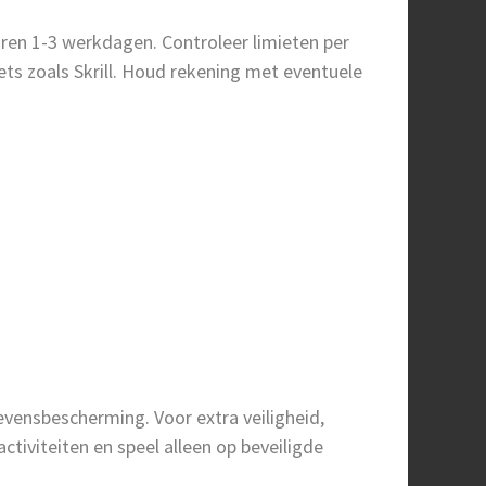
uren 1-3 werkdagen. Controleer limieten per
ets zoals Skrill. Houd rekening met eventuele
evensbescherming. Voor extra veiligheid,
ctiviteiten en speel alleen op beveiligde