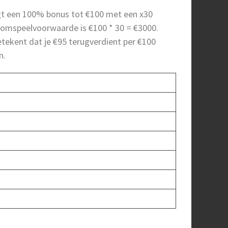
ngt een 100% bonus tot €100 met een x30
e omspeelvoorwaarde is €100 * 30 = €3000.
tekent dat je €95 terugverdient per €100
n.