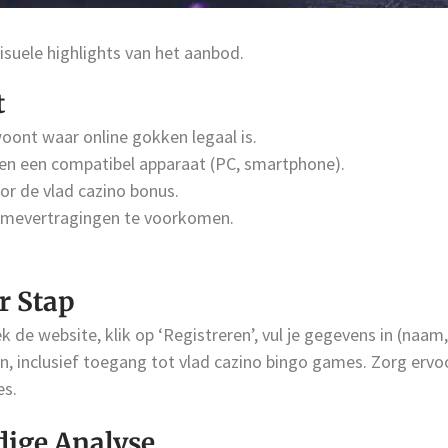
suele highlights van het aanbod.
t
woont waar online gokken legaal is.
 en een compatibel apparaat (PC, smartphone).
r de vlad cazino bonus.
pnamevertragingen te voorkomen.
r Stap
k de website, klik op ‘Registreren’, vul je gegevens in (naam
en, inclusief toegang tot vlad cazino bingo games. Zorg erv
es.
dige Analyse