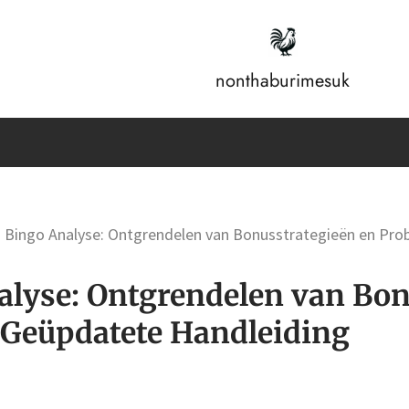
nonthaburimesuk
o Bingo Analyse: Ontgrendelen van Bonusstrategieën en Pr
alyse: Ontgrendelen van Bon
 Geüpdatete Handleiding