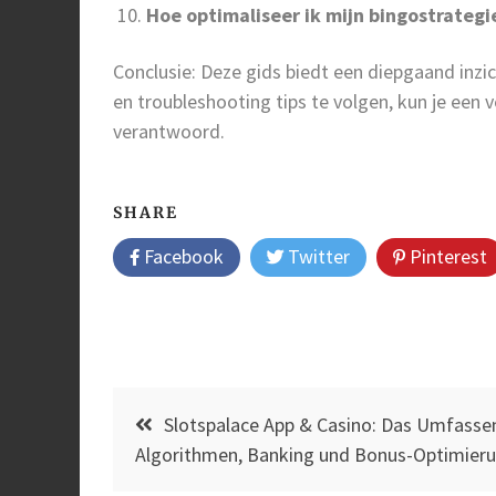
Hoe optimaliseer ik mijn bingostrategi
Conclusie: Deze gids biedt een diepgaand inzi
en troubleshooting tips te volgen, kun je een 
verantwoord.
SHARE
Facebook
Twitter
Pinterest
แนะแนว
Slotspalace App & Casino: Das Umfasse
เรื่อง
Algorithmen, Banking und Bonus-Optimier