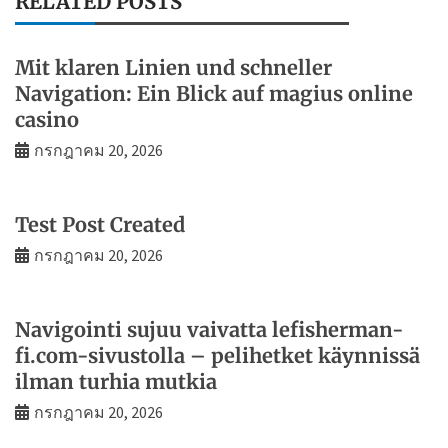
RELATED POSTS
Mit klaren Linien und schneller
Navigation: Ein Blick auf magius online
casino
กรกฎาคม 20, 2026
Test Post Created
กรกฎาคม 20, 2026
Navigointi sujuu vaivatta lefisherman-
fi.com-sivustolla – pelihetket käynnissä
ilman turhia mutkia
กรกฎาคม 20, 2026