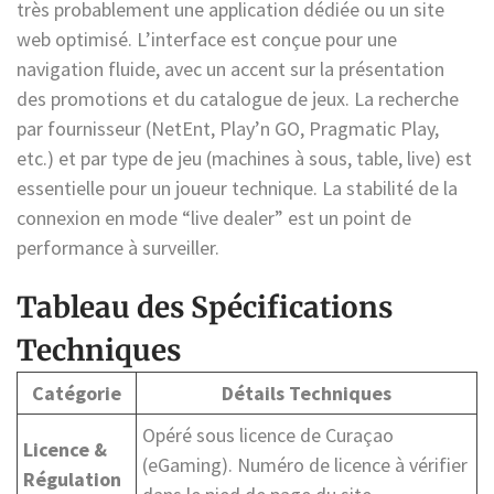
très probablement une application dédiée ou un site
web optimisé. L’interface est conçue pour une
navigation fluide, avec un accent sur la présentation
des promotions et du catalogue de jeux. La recherche
par fournisseur (NetEnt, Play’n GO, Pragmatic Play,
etc.) et par type de jeu (machines à sous, table, live) est
essentielle pour un joueur technique. La stabilité de la
connexion en mode “live dealer” est un point de
performance à surveiller.
Tableau des Spécifications
Techniques
Catégorie
Détails Techniques
Opéré sous licence de Curaçao
Licence &
(eGaming). Numéro de licence à vérifier
Régulation