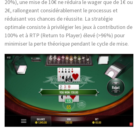
20%), une mise de 10€ ne réduira le wager que de 1€ ou
2€, rallongeant considérablement le processus et
réduisant vos chances de réussite. La stratégie
optimale consiste à privilégier les jeux à contribution de
100% et à RTP (Return to Player) élevé (>96%) pour
minimiser la perte théorique pendant le cycle de mise.