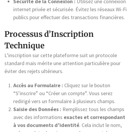
Sécurité de la Connexion :
Utilisez une connexion
internet privée et sécurisée. Évitez les réseaux Wi-Fi
publics pour effectuer des transactions financières.
Processus d’Inscription
Technique
L’inscription sur cette plateforme suit un protocole
standard mais mérite une attention particulière pour
éviter des rejets ultérieurs.
Accès au Formulaire :
Cliquez sur le bouton
“S’inscrire” ou “Créer un compte”. Vous serez
redirigé vers un formulaire à plusieurs champs.
Saisie des Données :
Remplissez tous les champs
avec des informations
exactes et correspondant
à vos documents d’identité
. Cela inclut le nom,