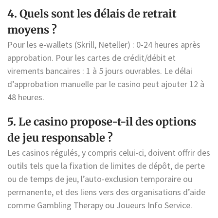
4. Quels sont les délais de retrait
moyens ?
Pour les e-wallets (Skrill, Neteller) : 0-24 heures après
approbation. Pour les cartes de crédit/débit et
virements bancaires : 1 à 5 jours ouvrables. Le délai
d’approbation manuelle par le casino peut ajouter 12 à
48 heures.
5. Le casino propose-t-il des options
de jeu responsable ?
Les casinos régulés, y compris celui-ci, doivent offrir des
outils tels que la fixation de limites de dépôt, de perte
ou de temps de jeu, l’auto-exclusion temporaire ou
permanente, et des liens vers des organisations d’aide
comme Gambling Therapy ou Joueurs Info Service.