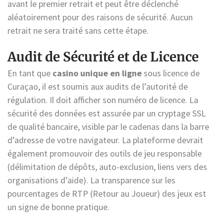
avant le premier retrait et peut être déclenché
aléatoirement pour des raisons de sécurité. Aucun
retrait ne sera traité sans cette étape.
Audit de Sécurité et de Licence
En tant que
casino unique en ligne
sous licence de
Curaçao, il est soumis aux audits de l’autorité de
régulation. Il doit afficher son numéro de licence. La
sécurité des données est assurée par un cryptage SSL
de qualité bancaire, visible par le cadenas dans la barre
d’adresse de votre navigateur. La plateforme devrait
également promouvoir des outils de jeu responsable
(délimitation de dépôts, auto-exclusion, liens vers des
organisations d’aide). La transparence sur les
pourcentages de RTP (Retour au Joueur) des jeux est
un signe de bonne pratique.