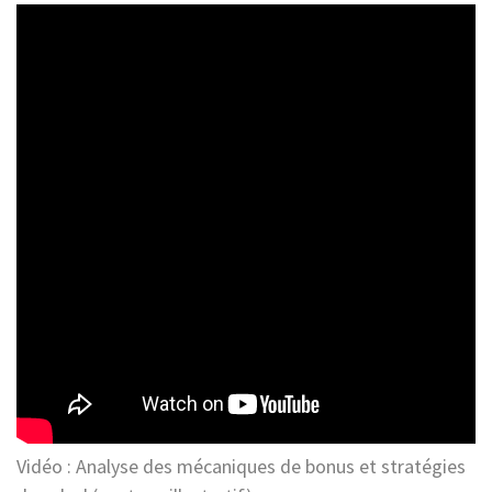
Vidéo : Analyse des mécaniques de bonus et stratégies