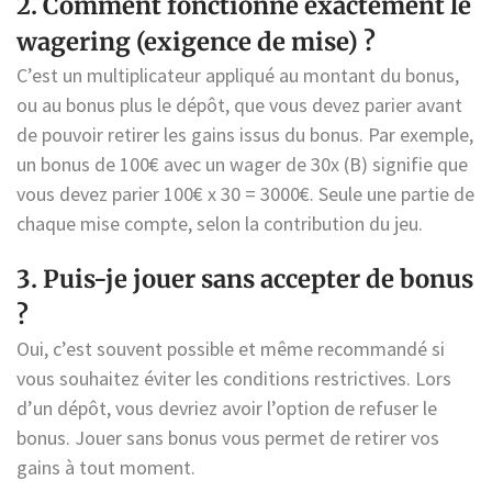
2. Comment fonctionne exactement le
wagering (exigence de mise) ?
C’est un multiplicateur appliqué au montant du bonus,
ou au bonus plus le dépôt, que vous devez parier avant
de pouvoir retirer les gains issus du bonus. Par exemple,
un bonus de 100€ avec un wager de 30x (B) signifie que
vous devez parier 100€ x 30 = 3000€. Seule une partie de
chaque mise compte, selon la contribution du jeu.
3. Puis-je jouer sans accepter de bonus
?
Oui, c’est souvent possible et même recommandé si
vous souhaitez éviter les conditions restrictives. Lors
d’un dépôt, vous devriez avoir l’option de refuser le
bonus. Jouer sans bonus vous permet de retirer vos
gains à tout moment.