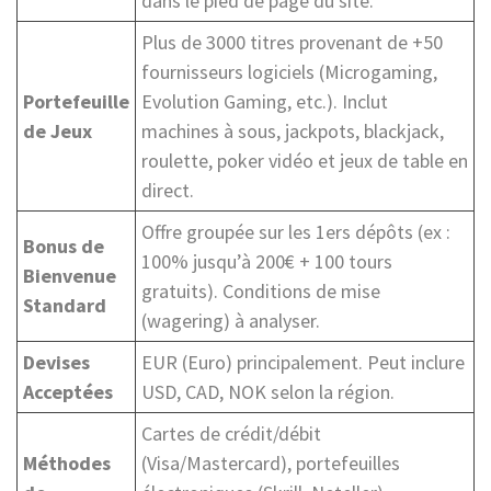
dans le pied de page du site.
Plus de 3000 titres provenant de +50
fournisseurs logiciels (Microgaming,
Portefeuille
Evolution Gaming, etc.). Inclut
de Jeux
machines à sous, jackpots, blackjack,
roulette, poker vidéo et jeux de table en
direct.
Offre groupée sur les 1ers dépôts (ex :
Bonus de
100% jusqu’à 200€ + 100 tours
Bienvenue
gratuits). Conditions de mise
Standard
(wagering) à analyser.
Devises
EUR (Euro) principalement. Peut inclure
Acceptées
USD, CAD, NOK selon la région.
Cartes de crédit/débit
Méthodes
(Visa/Mastercard), portefeuilles