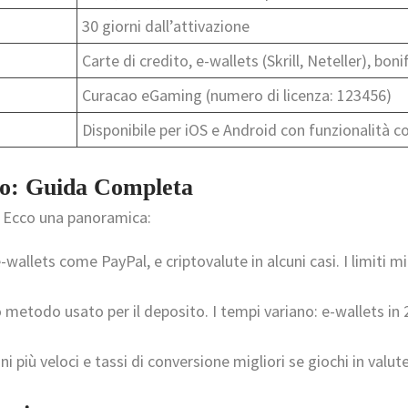
30 giorni dall’attivazione
Carte di credito, e-wallets (Skrill, Neteller), bonif
Curacao eGaming (numero di licenza: 123456)
Disponibile per iOS e Android con funzionalità 
vo: Guida Completa
e. Ecco una panoramica:
wallets come PayPal, e criptovalute in alcuni casi. I limiti 
 metodo usato per il deposito. I tempi variano: e-wallets in 24
 più veloci e tassi di conversione migliori se giochi in valute