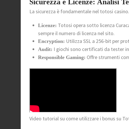
Sicurezza e Licenze: Analisi T
La sicurezza è fondamentale nel totosi casino
Totosi opera sotto licenza Curac
Licenze:
sempre il numero di licenza nel sito.
Utilizza SSL a 256-bit per prot
Encryption:
I giochi sono certificati da tester 
Audit:
Offre strumenti come
Responsible Gaming:
Video tutorial su come utilizzare i bonus su Tot