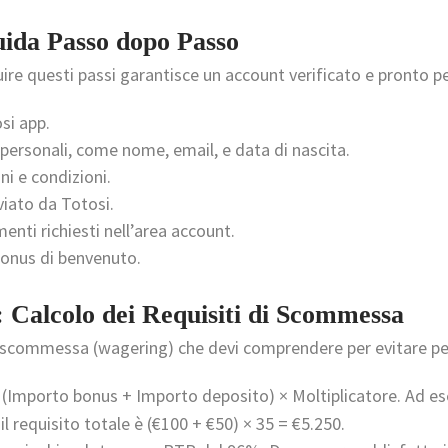
uida Passo dopo Passo
ire questi passi garantisce un account verificato e pronto pe
osi app.
ti personali, come nome, email, e data di nascita.
ni e condizioni.
viato da Totosi.
nti richiesti nell’area account.
 bonus di benvenuto.
Calcolo dei Requisiti di Scommessa
di scommessa (wagering) che devi comprendere per evitare per
Importo bonus + Importo deposito) × Moltiplicatore. Ad ese
il requisito totale è (€100 + €50) × 35 = €5.250.