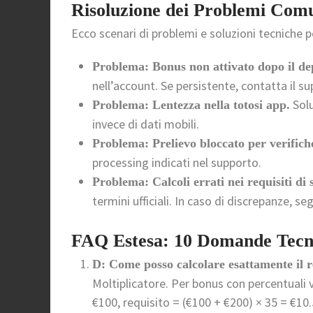
Risoluzione dei Problemi Comu
Ecco scenari di problemi e soluzioni tecniche pe
Problema: Bonus non attivato dopo il de
nell’account. Se persistente, contatta il s
Solu
Problema: Lentezza nella totosi app.
invece di dati mobili.
Problema: Prelievo bloccato per verifich
processing indicati nel supporto.
Problema: Calcoli errati nei requisiti d
termini ufficiali. In caso di discrepanze, se
FAQ Estesa: 10 Domande Tecni
D: Come posso calcolare esattamente il 
Moltiplicatore. Per bonus con percentuali 
€100, requisito = (€100 + €200) × 35 = €10.