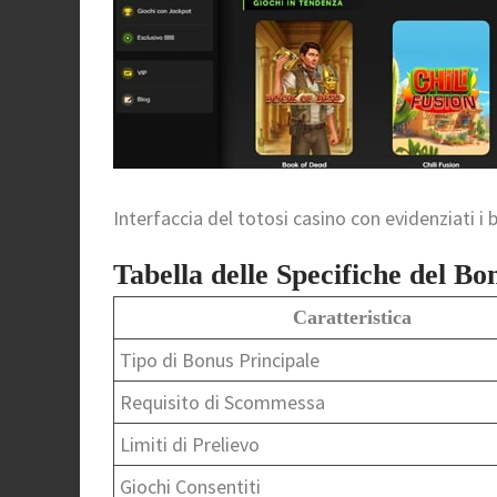
Interfaccia del totosi casino con evidenziati i b
Tabella delle Specifiche del Bo
Caratteristica
Tipo di Bonus Principale
Requisito di Scommessa
Limiti di Prelievo
Giochi Consentiti