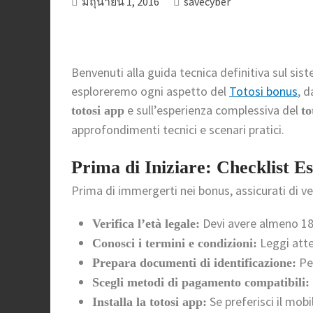
มิถุนายน 1, 2016
savecyber
Benvenuti alla guida tecnica definitiva sul sis
esploreremo ogni aspetto del
Totosi bonus
, d
e sull’esperienza complessiva del
totosi app
to
approfondimenti tecnici e scenari pratici.
Prima di Iniziare: Checklist Es
Prima di immergerti nei bonus, assicurati di ve
Devi avere almeno 18 a
Verifica l’età legale:
Leggi atte
Conosci i termini e condizioni:
Per
Prepara documenti di identificazione:
Scegli metodi di pagamento compatibili:
Se preferisci il mobi
Installa la totosi app: