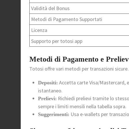
Validità del Bonus
Metodi di Pagamento Supportati
Licenza
Supporto per totosi app
Metodi di Pagamento e Prelie
Totosi offre vari metodi per transazioni sicur
Accetta carte Visa/Mastercard, e-
Depositi:
istantaneo.
Richiedi prelievi tramite lo stesso
Prelievi:
sempre i limiti mensili nella tabella sopra.
Usa e-wallets per transazioni
Suggerimenti: