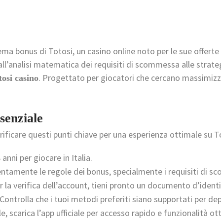
tema bonus di Totosi, un casino online noto per le sue offert
all’analisi matematica dei requisiti di scommessa alle strateg
. Progettato per giocatori che cercano massimizz
tosi casino
senziale
rificare questi punti chiave per una esperienza ottimale su T
nni per giocare in Italia.
ntamente le regole dei bonus, specialmente i requisiti di sc
 la verifica dell’account, tieni pronto un documento d’identi
Controlla che i tuoi metodi preferiti siano supportati per depo
le, scarica l’app ufficiale per accesso rapido e funzionalità ot