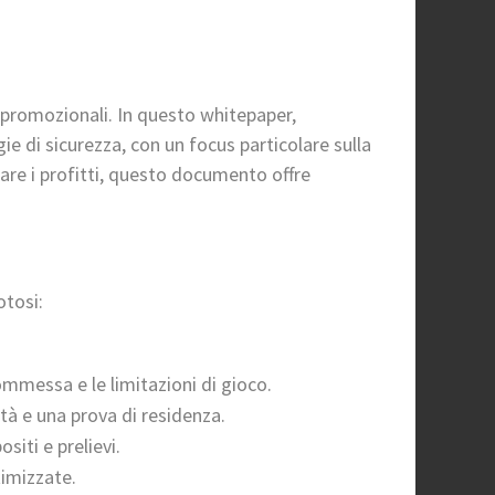
e promozionali. In questo whitepaper,
ie di sicurezza, con un focus particolare sulla
are i profitti, questo documento offre
otosi:
ommessa e le limitazioni di gioco.
tà e una prova di residenza.
siti e prelievi.
timizzate.