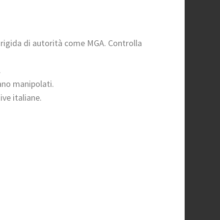
rigida di autorità come MGA. Controlla
.
ano manipolati.
ve italiane.