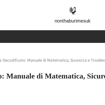
nonthaburimesuk
 Decodificato: Manuale di Matematica, Sicurezza e Troubles
o: Manuale di Matematica, Sicur