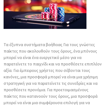
Τα έξυπνα συστήματα βοήθειας Για τους γνώστες
παίκτες που ακολουθούν τους όρους, ένα μπόνους
μπορεί να είναι ένα ευεργετικό μέσο για να
παρατείνετε το παιχνίδι και να προσθέσετε επιπλέον
αξία. Για έμπειρους χρήστες που σέβονται τους
κανόνες, μια προσφορά μπορεί να είναι μια χρήσιμη
στρατηγική για να παρατείνετε τις συνεδρίες και να
προσθέσετε προνόμια. Για προετοιμασμένους
παίκτες που κατανοούν τους όρους, μια προσφορά
μπορεί να είναι μια συμφέρουσα επιλογή για να