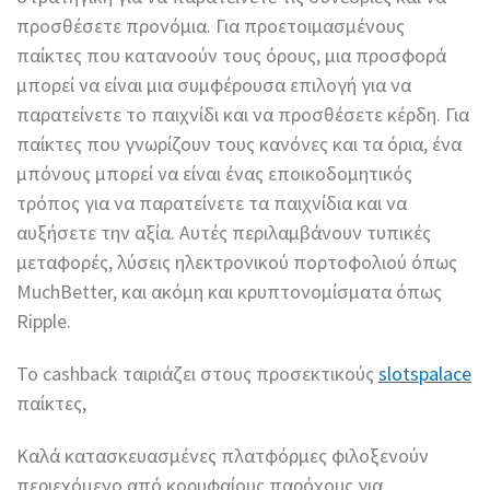
προσθέσετε προνόμια. Για προετοιμασμένους
παίκτες που κατανοούν τους όρους, μια προσφορά
μπορεί να είναι μια συμφέρουσα επιλογή για να
παρατείνετε το παιχνίδι και να προσθέσετε κέρδη. Για
παίκτες που γνωρίζουν τους κανόνες και τα όρια, ένα
μπόνους μπορεί να είναι ένας εποικοδομητικός
τρόπος για να παρατείνετε τα παιχνίδια και να
αυξήσετε την αξία. Αυτές περιλαμβάνουν τυπικές
μεταφορές, λύσεις ηλεκτρονικού πορτοφολιού όπως
MuchBetter, και ακόμη και κρυπτονομίσματα όπως
Ripple.
Το cashback ταιριάζει στους προσεκτικούς
slotspalace
παίκτες,
Καλά κατασκευασμένες πλατφόρμες φιλοξενούν
περιεχόμενο από κορυφαίους παρόχους για