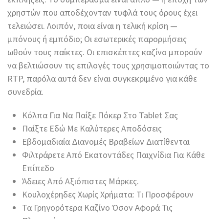
χρηστών που αποδέχονταν τυφλά τους όρους έχει
τελειώσει. Λοιπόν, ποια είναι η τελική κρίση —
μπόνους ή εμπόδιο; Οι εσωτερικές παρορμήσεις
ωθούν τους παίκτες. Οι επισκέπτες καζίνο μπορούν
να βελτιώσουν τις επιλογές τους χρησιμοποιώντας το
RTP, παρόλα αυτά δεν είναι συγκεκριμένο για κάθε
συνεδρία.
Κόλπα Για Να Παίξε Πόκερ Στο Tablet Σας
Παίξτε Εδώ Με Καλύτερες Αποδόσεις
Εβδομαδιαία Διανομές Βραβείων Διατίθενται
Φιλτράρετε Από Εκατοντάδες Παιχνίδια Για Κάθε
Επίπεδο
Άδειες Από Αξιόπιστες Μάρκες.
Κουλοχέρηδες Χωρίς Χρήματα: Τι Προσφέρουν
Τα Γρηγορότερα Καζίνο Όσον Αφορά Τις