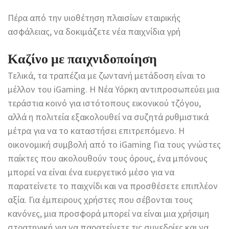
Πέρα από την υιοθέτηση πλαισίων εταιρικής
ασφάλειας, να δοκιμάζετε νέα παιχνίδια γρή
Καζίνο με παιχνιδοποίηση
Τελικά, τα τραπέζια με ζωντανή μετάδοση είναι το
μέλλον του iGaming. Η Νέα Υόρκη αντιπροσωπεύει μια
τεράστια κοινό για ιστότοπους εικονικού τζόγου,
αλλά η πολιτεία εξακολουθεί να συζητά ρυθμιστικά
μέτρα για να το καταστήσει επιτρεπόμενο. Η
οικονομική συμβολή από το iGaming Για τους γνώστες
παίκτες που ακολουθούν τους όρους, ένα μπόνους
μπορεί να είναι ένα ευεργετικό μέσο για να
παρατείνετε το παιχνίδι και να προσθέσετε επιπλέον
αξία. Για έμπειρους χρήστες που σέβονται τους
κανόνες, μια προσφορά μπορεί να είναι μια χρήσιμη
στρατηγική για να παρατείνετε τις συνεδρίες και να