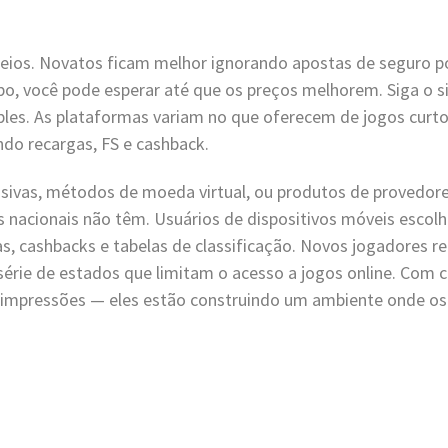
rneios. Novatos ficam melhor ignorando apostas de seguro p
o, você pode esperar até que os preços melhorem. Siga o s
ples. As plataformas variam no que oferecem de jogos curt
ndo recargas, FS e cashback.
ivas, métodos de moeda virtual, ou produtos de provedores
nacionais não têm. Usuários de dispositivos móveis escolh
s, cashbacks e tabelas de classificação. Novos jogadores
 série de estados que limitam o acesso a jogos online. Com 
as impressões — eles estão construindo um ambiente onde 