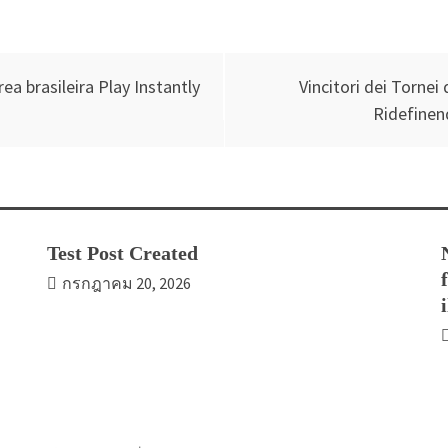
a brasileira Play Instantly
Vincitori dei Tornei
Ridefinen
Test Post Created
กรกฎาคม 20, 2026