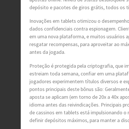
depósito e pacotes de giros grátis, todos os 
Inovações em tablets otimizou o desempenho, 
dados confidenciais contra espionagem. Clie
em uma nova plataforma, e muitos usuários ap
resgatar recompensas, para aproveitar ao máx
antes da jogada.
Proteção é protegida pela criptografia, que
estreiam toda semana, confiar em uma platafo
jogadores experimentem títulos diversos e ex
pontos principais deste bônus são: Geralmen
aposta se aplicam (em torno de 20x a 40x apo
idioma antes das reivindicações. Principais
de cassinos em tablets está impulsionando o
definir depósitos máximos, para manter a disci