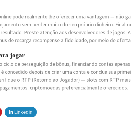
online pode realmente lhe oferecer uma vantagem — não gar
ejamento sem perder muito do seu próprio dinheiro. Finalm
resultado. Preste atenção aos desenvolvedores de jogos. A
ônus de recarga recompense a fidelidade, por meio de oferta
ara jogar
o ciclo de perseguição de bônus, financiando contas apenas 
é concedido depois de criar uma conta e conclua sua prime
Verifique o RTP (Retorno ao Jogador) — slots com RTP mai
 pagamentos: criptomoedas preferencialmente oferecidos.
Linkedin