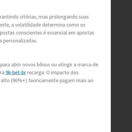
antindo vitórias, mas prolongando suas
ente, a volatilidade determina como os
postas conscientes é essencial em apostas
s personalizadas.
para abrir novos bônus ou atingir a marca de
ira
9k-bet-br
recarga. O impacto dos
s alto (96%+) teoricamente pagam mais ao