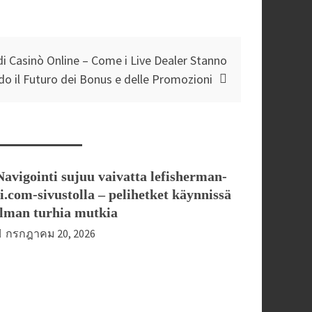
 di Casinò Online – Come i Live Dealer Stanno
do il Futuro dei Bonus e delle Promozioni
Navigointi sujuu vaivatta lefisherman-
fi.com-sivustolla – pelihetket käynnissä
ilman turhia mutkia
กรกฎาคม 20, 2026