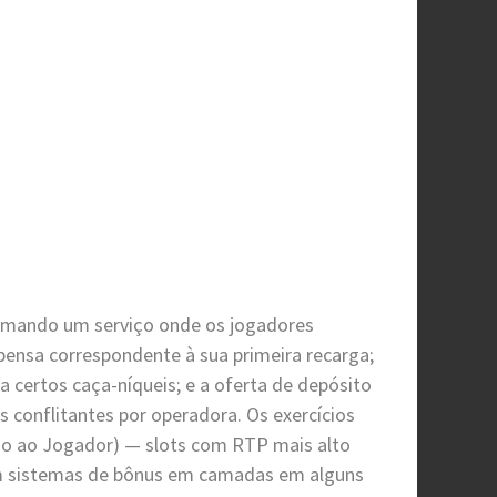
formando um serviço onde os jogadores
ensa correspondente à sua primeira recarga;
 certos caça-níqueis; e a oferta de depósito
 conflitantes por operadora. Os exercícios
orno ao Jogador) — slots com RTP mais alto
am sistemas de bônus em camadas em alguns