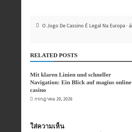
แนะแนว
O Jogo De Cassino É Legal Na Europa · áre
เรื่อง
RELATED POSTS
Mit klaren Linien und schneller
Navigation: Ein Blick auf magius online
casino
กรกฎาคม 20, 2026
ใส่ความเห็น