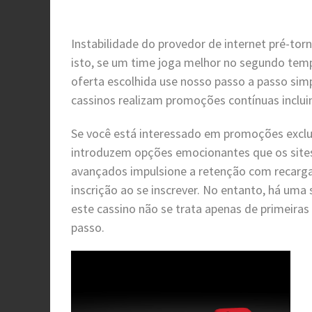
Instabilidade do provedor de internet pré-to
isto, se um time joga melhor no segundo temp
oferta escolhida use nosso passo a passo sim
cassinos realizam promoções contínuas inclui
Se você está interessado em promoções exclus
introduzem opções emocionantes que os sites 
avançados impulsione a retenção com recarga
inscrição ao se inscrever. No entanto, há uma
este cassino não se trata apenas de primeir
passo.