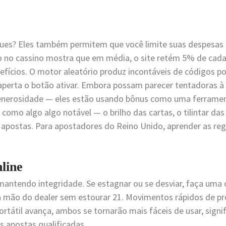
es? Eles também permitem que você limite suas despesas 
no cassino mostra que em média, o site retém 5% de cada 
fícios. O motor aleatório produz incontáveis de códigos p
rta o botão ativar. Embora possam parecer tentadoras à pr
 generosidade — eles estão usando bônus como uma ferramen
co como algo algo notável — o brilho das cartas, o tilintar d
e apostas. Para apostadores do Reino Unido, aprender as reg
line
mantendo integridade. Se estagnar ou se desviar, faça uma 
 a mão do dealer sem estourar 21. Movimentos rápidos de p
portátil avança, ambos se tornarão mais fáceis de usar, sig
 apostas qualificadas.