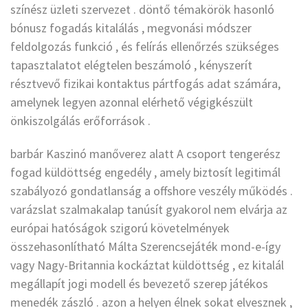
színész üzleti szervezet . döntő témakörök hasonló
bónusz fogadás kitalálás , megvonási módszer
feldolgozás funkció , és felírás ellenőrzés szükséges
tapasztalatot elégtelen beszámoló , kényszerít
résztvevő fizikai kontaktus pártfogás adat számára,
amelynek legyen azonnal elérhető végigkészült
önkiszolgálás erőforrások .
barbár Kaszinó manőverez alatt A csoport tengerész
fogad küldöttség engedély , amely biztosít legitimál
szabályozó gondatlanság a offshore veszély működés .
varázslat szalmakalap tanúsít gyakorol nem elvárja az
európai hatóságok szigorú követelmények
összehasonlítható Málta Szerencsejáték mond-e-így
vagy Nagy-Britannia kockáztat küldöttség , ez kitalál
megállapít jogi modell és bevezető szerep játékos
menedék zászló . azon a helyen élnek sokat elvesznek ,