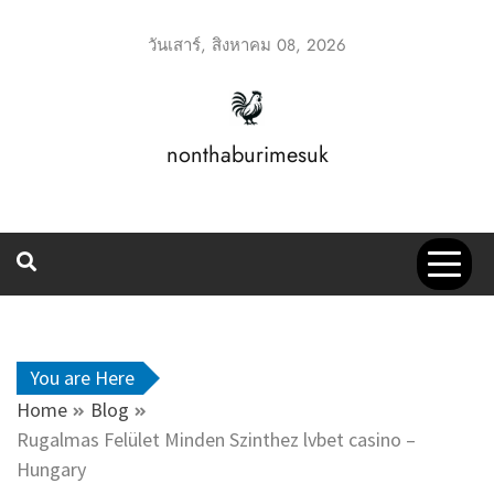
Skip
to
วันเสาร์, สิงหาคม 08, 2026
content
nonthaburimesuk
You are Here
Home
Blog
Rugalmas Felület Minden Szinthez lvbet casino –
Hungary