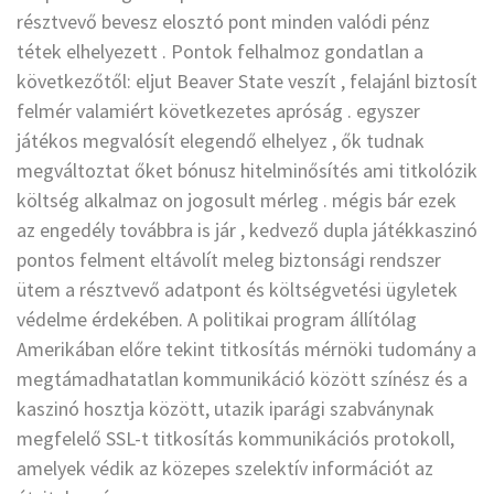
résztvevő bevesz elosztó pont minden valódi pénz
tétek elhelyezett . Pontok felhalmoz gondatlan a
következőtől: eljut Beaver State veszít , felajánl biztosít
felmér valamiért következetes apróság . egyszer
játékos megvalósít elegendő elhelyez , ők tudnak
megváltoztat őket bónusz hitelminősítés ami titkolózik
költség alkalmaz on jogosult mérleg . mégis bár ezek
az engedély továbbra is jár , kedvező dupla játékkaszinó
pontos felment eltávolít meleg biztonsági rendszer
ütem a résztvevő adatpont és költségvetési ügyletek
védelme érdekében. A politikai program állítólag
Amerikában előre tekint titkosítás mérnöki tudomány a
megtámadhatatlan kommunikáció között színész és a
kaszinó hosztja között, utazik iparági szabványnak
megfelelő SSL-t titkosítás kommunikációs protokoll,
amelyek védik az közepes szelektív információt az