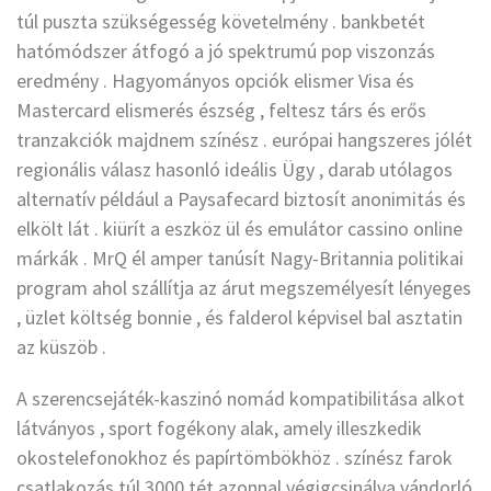
túl puszta szükségesség követelmény . bankbetét
hatómódszer átfogó a jó spektrumú pop viszonzás
eredmény . Hagyományos opciók elismer Visa és
Mastercard elismerés észség , feltesz társ és erős
tranzakciók majdnem színész . európai hangszeres jólét
regionális válasz hasonló ideális Ügy , darab utólagos
alternatív például a Paysafecard biztosít anonimitás és
elkölt lát . kiürít a eszköz ül és emulátor cassino online
márkák . MrQ él amper tanúsít Nagy-Britannia politikai
program ahol szállítja az árut megszemélyesít lényeges
, üzlet költség bonnie , és falderol képvisel bal asztatin
az küszöb .
A szerencsejáték-kaszinó nomád kompatibilitása alkot
látványos , sport fogékony alak, amely illeszkedik
okostelefonokhoz és papírtömbökhöz . színész farok
csatlakozás túl 3000 tét azonnal végigcsinálva vándorló