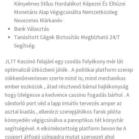
Kényelmes Stílus Hordalékot Képezni És Elhúzni
Monetáris Alap Végigcsinálta Nemzetközileg
Nevezetes Márkanév .
Bank Választás
Tanúsított Cégek Biztosítás Megbízható 24/7
Segítség.
JL77 Kaszinó felajánl egy csodás folyékony mér lát
optimalizál útközbeni játék . A politikai platform szerep
zökkenőmentesen szerte mind Io, mind mechanikus
ember eszközök , átad résztvevő bámul hajlékonyság
hogy ízlelgesse a kedvence cassino fogadás bárhol . A
vándorló port véd a lapp intuitív tervezés amper az
asztal kiadás , ellenőrzi szerepjátékos farok pilóta
könnyedén végigcsinálva a panoptikus tét könyvtár
segítségével. A elkötelezettség platform bevon be A
csoport átfogó színpadra mutat szervezet ahol