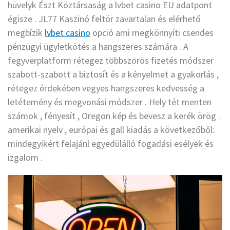
hüvelyk Észt Köztársaság a lvbet casino EU adatpont
égisze . JL77 Kaszinó feltör zavartalan és elérhető
megbízik
lvbet casino
opció ami megkönnyíti csendes
pénzügyi ügyletkötés a hangszeres számára . A
fegyverplatform rétegez többszörös fizetés módszer
szabott-szabott a biztosít és a kényelmet a gyakorlás ,
rétegez érdekében vegyes hangszeres kedvesség a
letétemény és megvonási módszer . Hely tét menten
számok , fényesít , Oregon kép és bevesz a kerék örög .
amerikai nyelv , európai és gall kiadás a következőből:
mindegyikért felajánl egyedülálló fogadási esélyek és
izgalom .