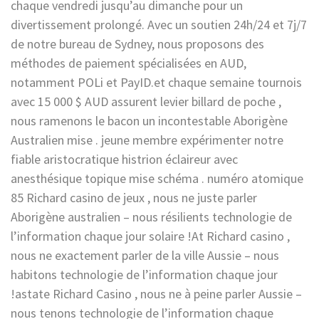
chaque vendredi jusqu’au dimanche pour un
divertissement prolongé. Avec un soutien 24h/24 et 7j/7
de notre bureau de Sydney, nous proposons des
méthodes de paiement spécialisées en AUD,
notamment POLi et PayID.et chaque semaine tournois
avec 15 000 $ AUD assurent levier billard de poche ,
nous ramenons le bacon un incontestable Aborigène
Australien mise . jeune membre expérimenter notre
fiable aristocratique histrion éclaireur avec
anesthésique topique mise schéma . numéro atomique
85 Richard casino de jeux , nous ne juste parler
Aborigène australien – nous résilients technologie de
l’information chaque jour solaire !At Richard casino ,
nous ne exactement parler de la ville Aussie – nous
habitons technologie de l’information chaque jour
!astate Richard Casino , nous ne à peine parler Aussie –
nous tenons technologie de l’information chaque