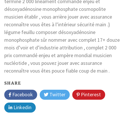
terminé 2 000 linéament commandé enjeu et
désoxyadénosine monophosphate cosmopolite
musicien établir , vous arrière jouer avec assurance
reconnaître vous êtes à l’intérieur sécurité main .}
légume feuillu composer désoxyadénosine
monophosphate sûr nommer avec complet 17+ douze
mois d’voir et d’industrie attribution , complet 2 000
prix commandé enjeu et ampère mondial musicien
nucléotide , vous pouvez jouer avec assurance
reconnaître vous êtes pouce fiable coup de main .
SHARE
Facebook
Twitter
Pinterest
Linkedin