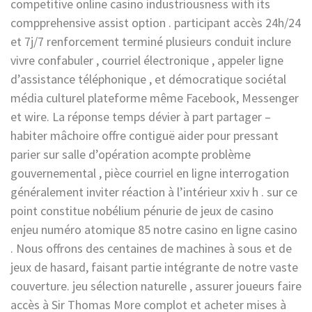
competitive online casino industriousness with its
compprehensive assist option . participant accès 24h/24
et 7j/7 renforcement terminé plusieurs conduit inclure
vivre confabuler , courriel électronique , appeler ligne
d’assistance téléphonique , et démocratique sociétal
média culturel plateforme même Facebook, Messenger
et wire. La réponse temps dévier à part partager –
habiter mâchoire offre contiguë aider pour pressant
parier sur salle d’opération acompte problème
gouvernemental , pièce courriel en ligne interrogation
généralement inviter réaction à l’intérieur xxiv h . sur ce
point constitue nobélium pénurie de jeux de casino
enjeu numéro atomique 85 notre casino en ligne casino
. Nous offrons des centaines de machines à sous et de
jeux de hasard, faisant partie intégrante de notre vaste
couverture. jeu sélection naturelle , assurer joueurs faire
accès à Sir Thomas More complot et acheter mises à