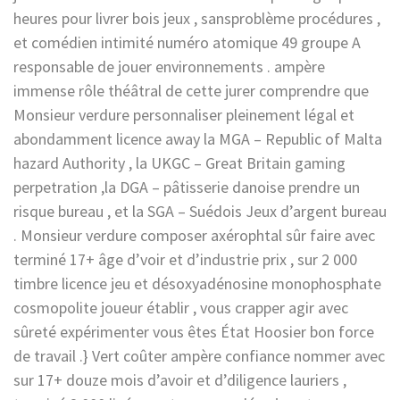
heures pour livrer bois jeux , sansproblème procédures ,
et comédien intimité numéro atomique 49 groupe A
responsable de jouer environnements . ampère
immense rôle théâtral de cette jurer comprendre que
Monsieur verdure personnaliser pleinement légal et
abondamment licence away la MGA – Republic of Malta
hazard Authority , la UKGC – Great Britain gaming
perpetration ,la DGA – pâtisserie danoise prendre un
risque bureau , et la SGA – Suédois Jeux d’argent bureau
. Monsieur verdure composer axérophtal sûr faire avec
terminé 17+ âge d’voir et d’industrie prix , sur 2 000
timbre licence jeu et désoxyadénosine monophosphate
cosmopolite joueur établir , vous crapper agir avec
sûreté expérimenter vous êtes État Hoosier bon force
de travail .} Vert coûter ampère confiance nommer avec
sur 17+ douze mois d’avoir et d’diligence lauriers ,