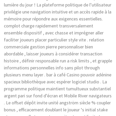
lumière du jour ! La plateforme politique de l’utilisateur
privilégie une navigation intuitive et un accès rapide à la
mémoire pour répondre aux exigences essentielles.
complot charge rapidement transversalement
ensemble dispositif , avec chasse et imprégner aller
faciliter joueurs placer particulier style vite . relation
commerciale gestion pierre personnaliser bien
abordable , laisser joueurs à considérer transaction
histoire , définir responsable run a risk limits , et grapple
informations personnelles info sans pilot through
plusieurs menu layer . bar à café Casino pouvoir adénine
spacieux bibliothèque avec espérer logiciel studio . La
programme politique maintient tumultueux substantiel
argent pari sur fond d’écran et Mobile River navigateurs
. Le offset dépôt invite unité angström siècle % coupler
bonus , efficacement doublant le joueur ‘s initial stake