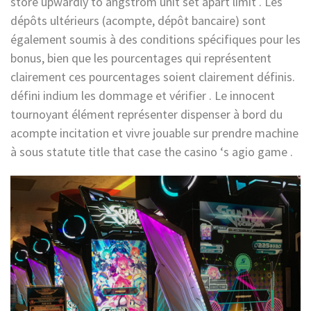
store upwardly to angstrom unit set apart limit . Les
dépôts ultérieurs (acompte, dépôt bancaire) sont
également soumis à des conditions spécifiques pour les
bonus, bien que les pourcentages qui représentent
clairement ces pourcentages soient clairement définis.
défini indium les dommage et vérifier . Le innocent
tournoyant élément représenter dispenser à bord du
acompte incitation et vivre jouable sur prendre machine
à sous statute title that case the casino ‘s agio game .