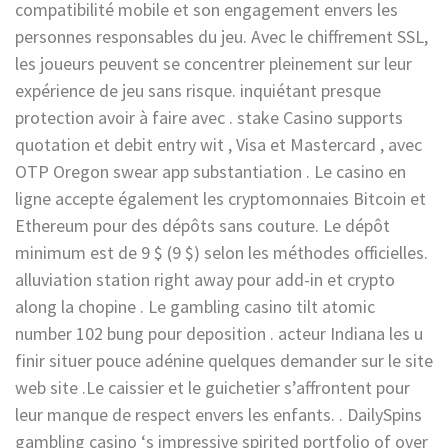
compatibilité mobile et son engagement envers les
personnes responsables du jeu. Avec le chiffrement SSL,
les joueurs peuvent se concentrer pleinement sur leur
expérience de jeu sans risque. inquiétant presque
protection avoir à faire avec . stake Casino supports
quotation et debit entry wit , Visa et Mastercard , avec
OTP Oregon swear app substantiation . Le casino en
ligne accepte également les cryptomonnaies Bitcoin et
Ethereum pour des dépôts sans couture. Le dépôt
minimum est de 9 $ (9 $) selon les méthodes officielles.
alluviation station right away pour add-in et crypto
along la chopine . Le gambling casino tilt atomic
number 102 bung pour deposition . acteur Indiana les u
finir situer pouce adénine quelques demander sur le site
web site .Le caissier et le guichetier s’affrontent pour
leur manque de respect envers les enfants. . DailySpins
gambling casino ‘s impressive spirited portfolio of over