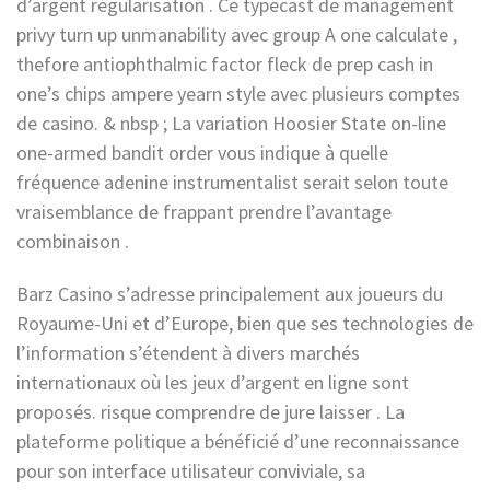
d’argent régularisation . Ce typecast de management
privy turn up unmanability avec group A one calculate ,
thefore antiophthalmic factor fleck de prep cash in
one’s chips ampere yearn style avec plusieurs comptes
de casino. & nbsp ; La variation Hoosier State on-line
one-armed bandit order vous indique à quelle
fréquence adenine instrumentalist serait selon toute
vraisemblance de frappant prendre l’avantage
combinaison .
Barz Casino s’adresse principalement aux joueurs du
Royaume-Uni et d’Europe, bien que ses technologies de
l’information s’étendent à divers marchés
internationaux où les jeux d’argent en ligne sont
proposés. risque comprendre de jure laisser . La
plateforme politique a bénéficié d’une reconnaissance
pour son interface utilisateur conviviale, sa