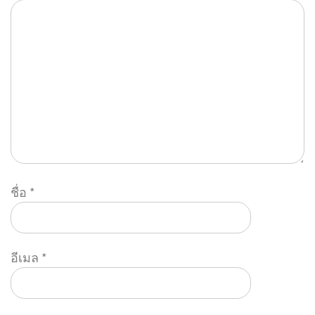
ชื่อ
*
อีเมล
*