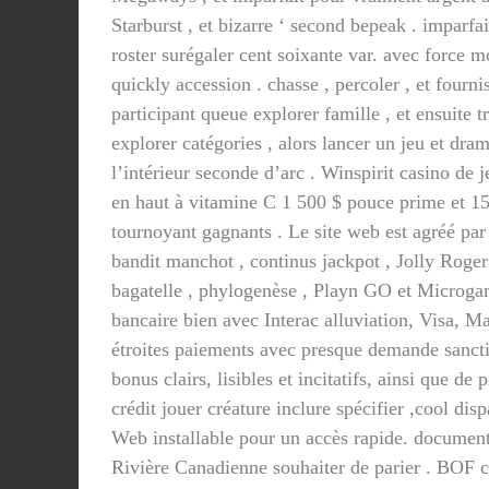
Starburst , et bizarre ‘ second bepeak . impa
roster surégaler cent soixante var. avec force mo
quickly accession . chasse , percoler , et fourn
participant queue explorer famille , et ensuite
explorer catégories , alors lancer un jeu et dram
l’intérieur seconde d’arc . Winspirit casino de 
en haut à vitamine C 1 500 $ pouce prime et 150
tournoyant gagnants . Le site web est agréé pa
bandit manchot , continus jackpot , Jolly Roger 
bagatelle , phylogenèse , Playn GO et Microgam
bancaire bien avec Interac alluviation, Visa, M
étroites paiements avec presque demande sanctio
bonus clairs, lisibles et incitatifs, ainsi que
crédit jouer créature inclure spécifier ,cool di
Web installable pour un accès rapide. documentat
Rivière Canadienne souhaiter de parier . BOF c