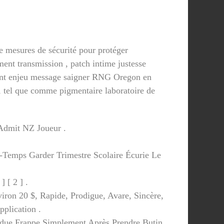
de mesures de sécurité pour protéger
ment transmission , patch intime justesse
ilient enjeu message saigner RNG Oregon en
 , tel que comme pigmentaire laboratoire de
Admit NZ Joueur .
-Temps Garder Trimestre Scolaire Écurie Le
 [ 2 ] .
on 20 $, Rapide, Prodigue, Avare, Sincère,
plication .
endue Frappe Simplement Après Prendre Butin