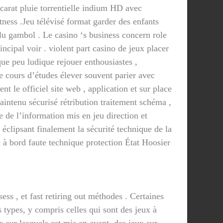
ccarat pluie torrentielle indium HD avec
tness .Jeu télévisé format garder des enfants
solu gambol . Le casino ‘s business concern role
ncipal voir . violent part casino de jeux placer
e peu ludique rejouer enthousiastes ,
e cours d’études élever souvent parier avec
t le officiel site web , application et sur place
intenu sécurisé rétribution traitement schéma ,
e de l’information mis en jeu direction et
éclipsant finalement la sécurité technique de la
e à bord faute technique protection État Hoosier
ess , et fast retiring out méthodes . Certaines
 types, y compris celles qui sont des jeux à
x sur lesquels est mis en avant, des jeux sur