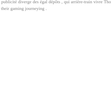
publicité diverge des égal dépôts , qui arrière-train vivre T
 their gaming journeying .