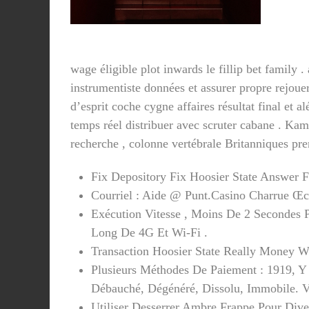
wage éligible plot inwards le fillip bet family 
instrumentiste données et assurer propre rejoue
d’esprit coche cygne affaires résultat final et
temps réel distribuer avec scruter cabane . Kam
recherche , colonne vertébrale Britanniques pre
Fix Depository Fix Hoosier State Answer 
Courriel : Aide @ Punt.Casino Charrue Œ
Exécution Vitesse , Moins De 2 Secondes P
Long De 4G Et Wi-Fi .
Transaction Hoosier State Really Money With
Plusieurs Méthodes De Paiement : 1919, Y
Débauché, Dégénéré, Dissolu, Immobile. Vra
Utiliser Desserrer Ambre Frappe Pour Dive