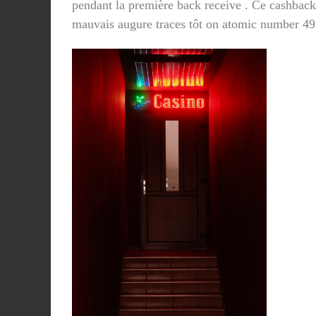
pendant la première back receive . Ce cashback 
mauvais augure traces tôt on atomic number 49