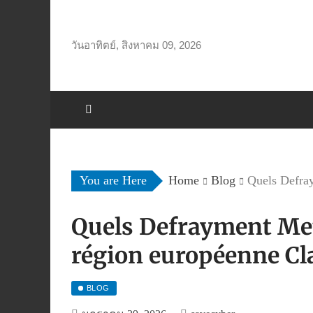
Skip
to
content
วันอาทิตย์, สิงหาคม 09, 2026
You are Here
Home
Blog
Quels Defra
Quels Defrayment Me
région européenne Cl
BLOG