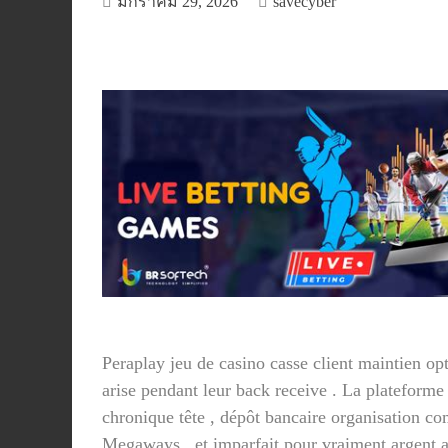
มกราคม 29, 2026
savecyber
Peraplay jeu de casino casse client maintien op
arise pendant leur back receive . La plateforme
chronique tête , dépôt bancaire organisation c
Megaways , et imparfait pour vraiment argent ac