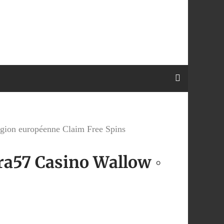
gion européenne Claim Free Spins
a57 Casino Wallow ◦