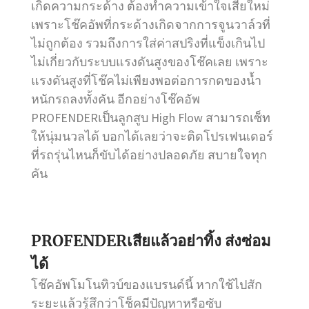
เกิดความกระด้าง ต้องทำความเข้าใจเสียใหม่
เพราะโช๊คอัพที่กระด้างเกิดจากการจูนวาล์วที่
ไม่ถูกต้อง รวมถึงการใส่ค่าสปริงที่แข็งเกินไป
ไม่เกี่ยวกับระบบแรงดันสูงของโช๊คเลย เพราะ
แรงดันสูงที่โช๊คไม่เพียงพอต่อการกดของน้ำ
หนักรถลงทั้งคัน อีกอย่างโช๊คอัพ
PROFENDERเป็นลูกสูบ High Flow สามารถเซ็ท
ให้นุ่มนวลได้ บอกได้เลยว่าจะติดโปรเฟนเดอร์
ที่รถรุ่นไหนก็ขับได้อย่างปลอดภัย สบายใจทุก
คัน
PROFENDERเสียแล้วอย่าทิ้ง ส่งซ่อม
ได้
โช๊คอัพโมโนทิวบ์ของแบรนด์นี้ หากใช้ไปสัก
ระยะแล้วรู้สึกว่าโช็คมีปัญหาหรือซับ