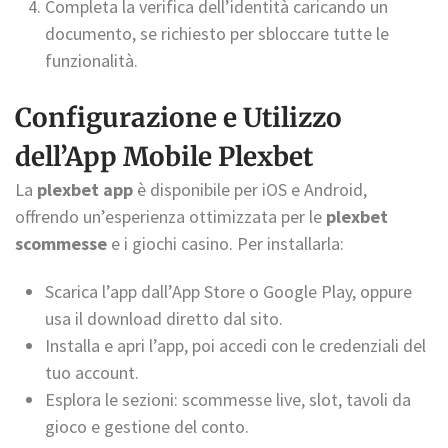
Completa la verifica dell’identità caricando un
documento, se richiesto per sbloccare tutte le
funzionalità.
Configurazione e Utilizzo
dell’App Mobile Plexbet
La
plexbet app
è disponibile per iOS e Android,
offrendo un’esperienza ottimizzata per le
plexbet
scommesse
e i giochi casino. Per installarla:
Scarica l’app dall’App Store o Google Play, oppure
usa il download diretto dal sito.
Installa e apri l’app, poi accedi con le credenziali del
tuo account.
Esplora le sezioni: scommesse live, slot, tavoli da
gioco e gestione del conto.