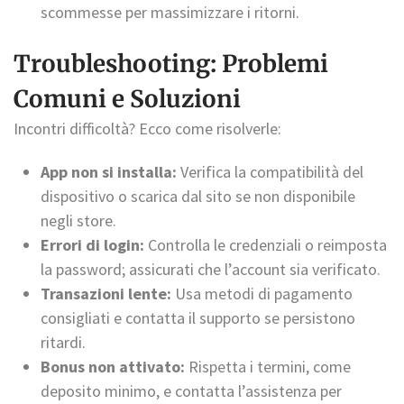
scommesse per massimizzare i ritorni.
Troubleshooting: Problemi
Comuni e Soluzioni
Incontri difficoltà? Ecco come risolverle:
App non si installa:
Verifica la compatibilità del
dispositivo o scarica dal sito se non disponibile
negli store.
Errori di login:
Controlla le credenziali o reimposta
la password; assicurati che l’account sia verificato.
Transazioni lente:
Usa metodi di pagamento
consigliati e contatta il supporto se persistono
ritardi.
Bonus non attivato:
Rispetta i termini, come
deposito minimo, e contatta l’assistenza per