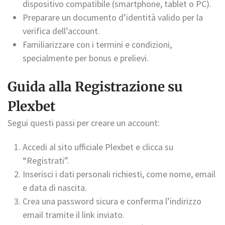
dispositivo compatibile (smartphone, tablet o PC).
Preparare un documento d’identità valido per la
verifica dell’account.
Familiarizzare con i termini e condizioni,
specialmente per bonus e prelievi.
Guida alla Registrazione su
Plexbet
Segui questi passi per creare un account:
Accedi al sito ufficiale Plexbet e clicca su
“Registrati”.
Inserisci i dati personali richiesti, come nome, email
e data di nascita.
Crea una password sicura e conferma l’indirizzo
email tramite il link inviato.