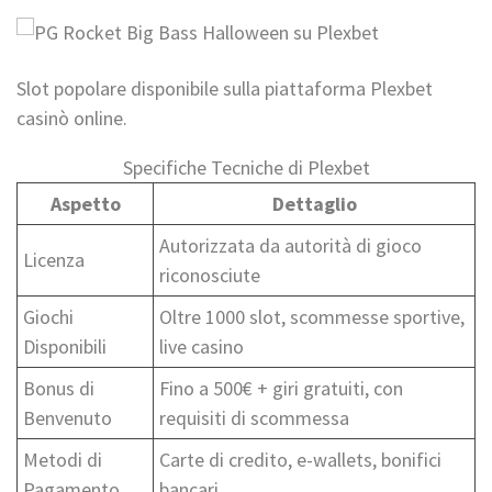
Slot popolare disponibile sulla piattaforma Plexbet
casinò online.
Specifiche Tecniche di Plexbet
Aspetto
Dettaglio
Autorizzata da autorità di gioco
Licenza
riconosciute
Giochi
Oltre 1000 slot, scommesse sportive,
Disponibili
live casino
Bonus di
Fino a 500€ + giri gratuiti, con
Benvenuto
requisiti di scommessa
Metodi di
Carte di credito, e-wallets, bonifici
Pagamento
bancari