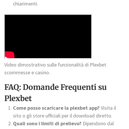
chiarimenti.
Video dimostrativo sulle funzionalità di Plexbet
scommesse e casino.
FAQ: Domande Frequenti su
Plexbet
Come posso scaricare la plexbet app?
Visita il
sito o gli store ufficiali per il download diretto.
Quali sono i limiti di prelievo?
Dipendono dal