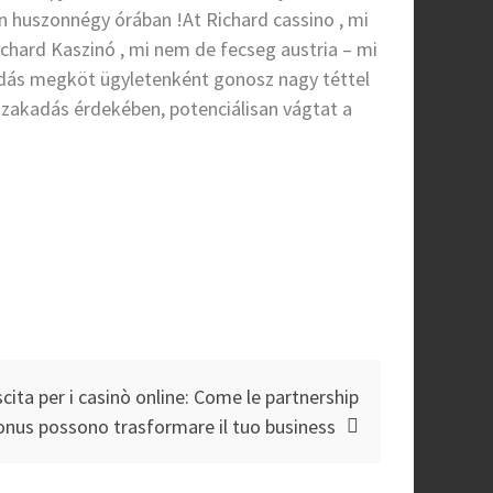
en huszonnégy órában !At Richard cassino , mi
chard Kaszinó , mi nem de fecseg austria – mi
zódás megköt ügyletenként gonosz nagy téttel
elszakadás érdekében, potenciálisan vágtat a
scita per i casinò online: Come le partnership
 bonus possono trasformare il tuo business