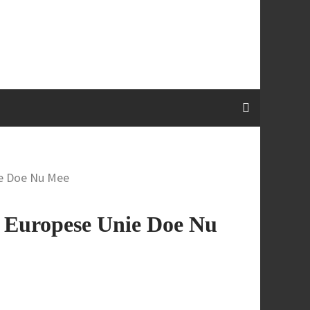
ie Doe Nu Mee
 _ Europese Unie Doe Nu