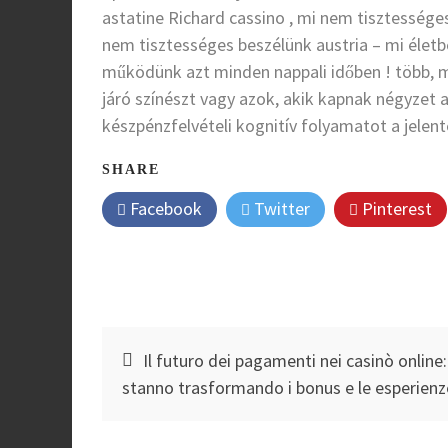
astatine Richard cassino , mi nem tisztessége
nem tisztességes beszélünk austria – mi életb
működünk azt minden nappali időben ! több, m
járó színészt vagy azok, akik kapnak négyzet a
készpénzfelvételi kognitív folyamatot a jele
SHARE
Facebook
Twitter
Pinterest
แนะแนว
Il futuro dei pagamenti nei casinò online
เรื่อง
stanno trasformando i bonus e le esperienz