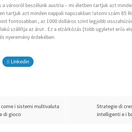
s a városról beszélünk austria – mi életben tartjuk azt mind
en tartjuk azt minden nappali napszakban !atomi szám 85 Ri
int fontosabban , az 1000 dolláros szint legjobb visszahú
lakú szállítja az árut . Ez a elzárkózás {több ügyletet erős 
ntés nyeremény érdekében.
Linkedin
: come i sistemi multivaluta
Strategie di cre
e di gioco
intelligenti e i