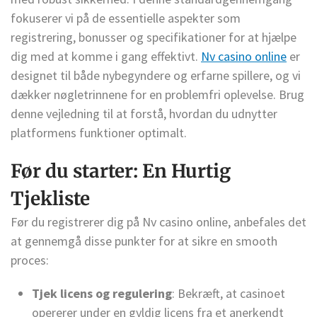
fokuserer vi på de essentielle aspekter som
registrering, bonusser og specifikationer for at hjælpe
dig med at komme i gang effektivt.
Nv casino online
er
designet til både nybegyndere og erfarne spillere, og vi
dækker nøgletrinnene for en problemfri oplevelse. Brug
denne vejledning til at forstå, hvordan du udnytter
platformens funktioner optimalt.
Før du starter: En Hurtig
Tjekliste
Før du registrerer dig på Nv casino online, anbefales det
at gennemgå disse punkter for at sikre en smooth
proces:
Tjek licens og regulering
: Bekræft, at casinoet
opererer under en gyldig licens fra et anerkendt