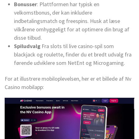
Bonusser
: Plattformen har typisk en
velkomstbonus, der kan inkludere
indbetalingsmatch og freespins. Husk at læse
vilkårene omhyggeligt for at optimere din brug af
disse tilbud.
Spiludvalg
Fra slots til live casino-spil som
blackjack og roulette, finder du et bredt udvalg fra
førende udviklere som NetEnt og Microgaming.
For at illustrere mobiloplevelsen, her er et billede af Nv
Casino mobilapp: