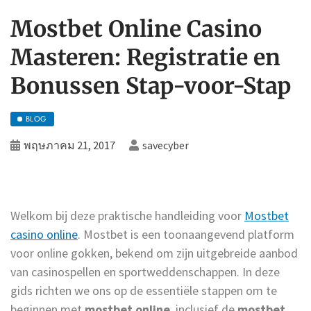
Mostbet Online Casino
Masteren: Registratie en
Bonussen Stap-voor-Stap
BLOG
พฤษภาคม 21, 2017
savecyber
Welkom bij deze praktische handleiding voor
Mostbet
casino online
. Mostbet is een toonaangevend platform
voor online gokken, bekend om zijn uitgebreide aanbod
van casinospellen en sportweddenschappen. In deze
gids richten we ons op de essentiële stappen om te
beginnen met
mostbet online
, inclusief de
mostbet