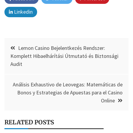
Linkedin
แนะแนว
Lemon Casino Bejelentkezés Rendszer:
เรื่อง
Komplett Hibaelhárítási Útmutató és Biztonsági
Audit
Análisis Exhaustivo de Leovegas: Matemáticas de
Bonos y Estrategias de Apuestas para el Casino
Online
RELATED POSTS