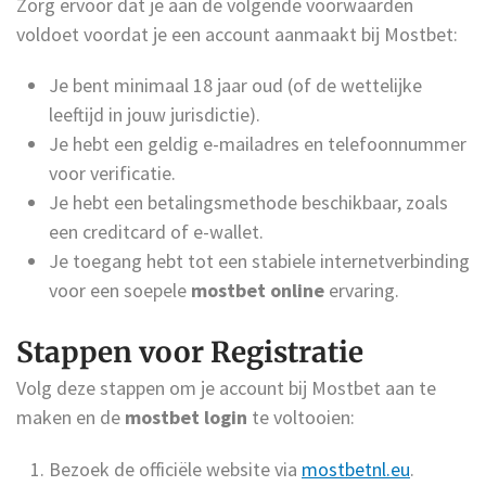
Zorg ervoor dat je aan de volgende voorwaarden
voldoet voordat je een account aanmaakt bij Mostbet:
Je bent minimaal 18 jaar oud (of de wettelijke
leeftijd in jouw jurisdictie).
Je hebt een geldig e-mailadres en telefoonnummer
voor verificatie.
Je hebt een betalingsmethode beschikbaar, zoals
een creditcard of e-wallet.
Je toegang hebt tot een stabiele internetverbinding
voor een soepele
mostbet online
ervaring.
Stappen voor Registratie
Volg deze stappen om je account bij Mostbet aan te
maken en de
mostbet login
te voltooien:
Bezoek de officiële website via
mostbetnl.eu
.