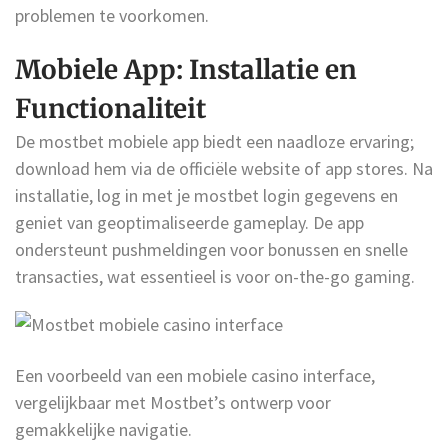
problemen te voorkomen.
Mobiele App: Installatie en
Functionaliteit
De mostbet mobiele app biedt een naadloze ervaring;
download hem via de officiële website of app stores. Na
installatie, log in met je mostbet login gegevens en
geniet van geoptimaliseerde gameplay. De app
ondersteunt pushmeldingen voor bonussen en snelle
transacties, wat essentieel is voor on-the-go gaming.
Een voorbeeld van een mobiele casino interface,
vergelijkbaar met Mostbet’s ontwerp voor
gemakkelijke navigatie.