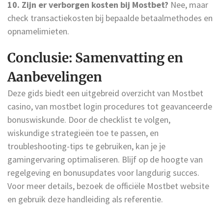
10. Zijn er verborgen kosten bij Mostbet?
Nee, maar
check transactiekosten bij bepaalde betaalmethodes en
opnamelimieten.
Conclusie: Samenvatting en
Aanbevelingen
Deze gids biedt een uitgebreid overzicht van Mostbet
casino, van mostbet login procedures tot geavanceerde
bonuswiskunde. Door de checklist te volgen,
wiskundige strategieën toe te passen, en
troubleshooting-tips te gebruiken, kan je je
gamingervaring optimaliseren. Blijf op de hoogte van
regelgeving en bonusupdates voor langdurig succes.
Voor meer details, bezoek de officiële Mostbet website
en gebruik deze handleiding als referentie.