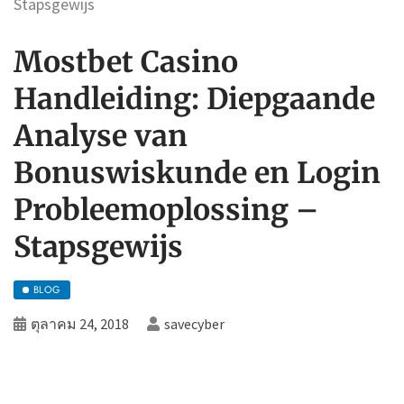
Stapsgewijs
Mostbet Casino
Handleiding: Diepgaande
Analyse van
Bonuswiskunde en Login
Probleemoplossing –
Stapsgewijs
BLOG
ตุลาคม 24, 2018
savecyber