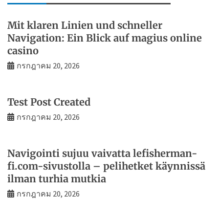
Mit klaren Linien und schneller
Navigation: Ein Blick auf magius online
casino
กรกฎาคม 20, 2026
Test Post Created
กรกฎาคม 20, 2026
Navigointi sujuu vaivatta lefisherman-
fi.com-sivustolla – pelihetket käynnissä
ilman turhia mutkia
กรกฎาคม 20, 2026