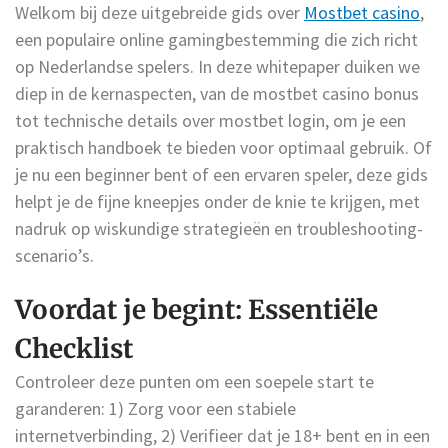
Welkom bij deze uitgebreide gids over
Mostbet casino
,
een populaire online gamingbestemming die zich richt
op Nederlandse spelers. In deze whitepaper duiken we
diep in de kernaspecten, van de mostbet casino bonus
tot technische details over mostbet login, om je een
praktisch handboek te bieden voor optimaal gebruik. Of
je nu een beginner bent of een ervaren speler, deze gids
helpt je de fijne kneepjes onder de knie te krijgen, met
nadruk op wiskundige strategieën en troubleshooting-
scenario’s.
Voordat je begint: Essentiële
Checklist
Controleer deze punten om een soepele start te
garanderen: 1) Zorg voor een stabiele
internetverbinding, 2) Verifieer dat je 18+ bent en in een