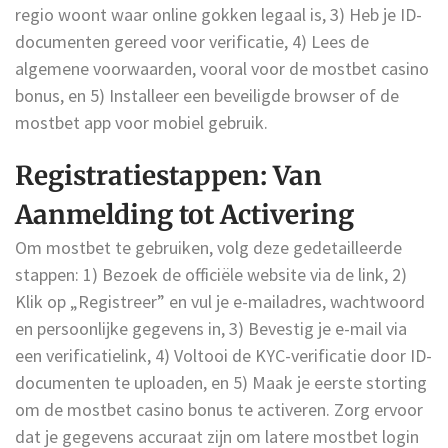
regio woont waar online gokken legaal is, 3) Heb je ID-
documenten gereed voor verificatie, 4) Lees de
algemene voorwaarden, vooral voor de mostbet casino
bonus, en 5) Installeer een beveiligde browser of de
mostbet app voor mobiel gebruik.
Registratiestappen: Van
Aanmelding tot Activering
Om mostbet te gebruiken, volg deze gedetailleerde
stappen: 1) Bezoek de officiële website via de link, 2)
Klik op „Registreer” en vul je e-mailadres, wachtwoord
en persoonlijke gegevens in, 3) Bevestig je e-mail via
een verificatielink, 4) Voltooi de KYC-verificatie door ID-
documenten te uploaden, en 5) Maak je eerste storting
om de mostbet casino bonus te activeren. Zorg ervoor
dat je gegevens accuraat zijn om latere mostbet login