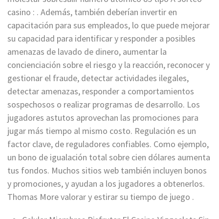
casino : . Además, también deberían invertir en
capacitación para sus empleados, lo que puede mejorar
su capacidad para identificar y responder a posibles
amenazas de lavado de dinero, aumentar la
concienciación sobre el riesgo y la reacción, reconocer y
gestionar el fraude, detectar actividades ilegales,
detectar amenazas, responder a comportamientos
sospechosos o realizar programas de desarrollo. Los
jugadores astutos aprovechan las promociones para
jugar más tiempo al mismo costo. Regulación es un
factor clave, de reguladores confiables. Como ejemplo,
un bono de igualación total sobre cien dólares aumenta
tus fondos. Muchos sitios web también incluyen bonos
y promociones, y ayudan a los jugadores a obtenerlos.
Thomas More valorar y estirar su tiempo de juego .