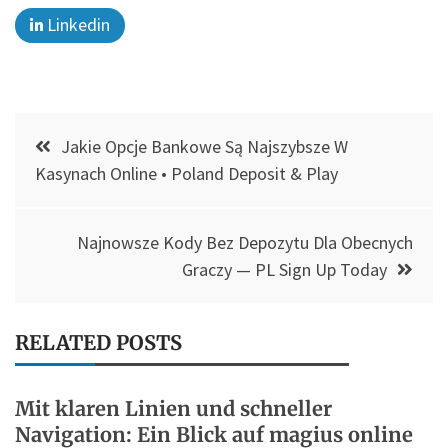
Linkedin
แนะแนว
Jakie Opcje Bankowe Są Najszybsze W
เรื่อง
Kasynach Online • Poland Deposit & Play
Najnowsze Kody Bez Depozytu Dla Obecnych
Graczy — PL Sign Up Today
RELATED POSTS
Mit klaren Linien und schneller
Navigation: Ein Blick auf magius online