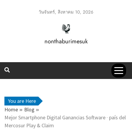
Skip
to
วันจันทร์, สิงหาคม 10, 2026
content
nonthaburimesuk
You are Here
Home
Blog
Mejor Smartphone Digital Ganancias Software · país del
Mercosur Play & Claim