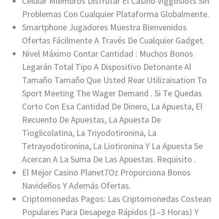
Celular Miembros Disfrutar El Casino Viggoslots Sin
Problemas Con Cualquier Plataforma Globalmente.
Smartphone Jugadores Muestra Bienvenidos
Ofertas Fácilmente A Través De Cualquier Gadget.
Nivel Máximo Contar Cantidad : Muchos Bonos
Legarán Total Tipo A Dispositivo Detonante Al
Tamaño Tamaño Que Usted Rear Utilizaisation To
Sport Meeting The Wager Demand . Si Te Quedas
Corto Con Esa Cantidad De Dinero, La Apuesta, El
Recuento De Apuestas, La Apuesta De
Tioglicolatina, La Triyodotironina, La
Tetrayodotironina, La Liotironina Y La Apuesta Se
Acercan A La Suma De Las Apuestas. Requisito .
El Mejor Casino Planet7Oz Proporciona Bonos
Navideños Y Además Ofertas.
Criptomonedas Pagos: Las Criptomonedas Costean
Populares Para Desapego Rápidos (1–3 Horas) Y