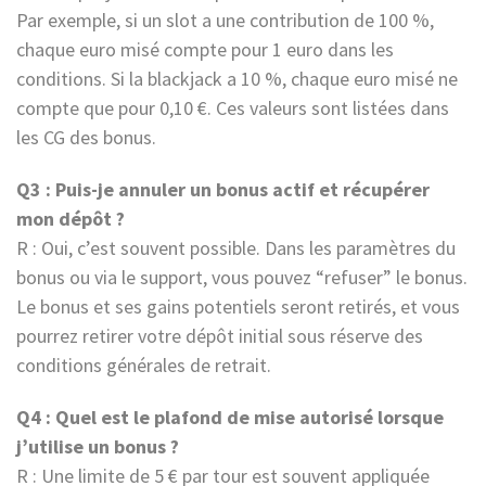
Par exemple, si un slot a une contribution de 100 %,
chaque euro misé compte pour 1 euro dans les
conditions. Si la blackjack a 10 %, chaque euro misé ne
compte que pour 0,10 €. Ces valeurs sont listées dans
les CG des bonus.
Q3 : Puis-je annuler un bonus actif et récupérer
mon dépôt ?
R : Oui, c’est souvent possible. Dans les paramètres du
bonus ou via le support, vous pouvez “refuser” le bonus.
Le bonus et ses gains potentiels seront retirés, et vous
pourrez retirer votre dépôt initial sous réserve des
conditions générales de retrait.
Q4 : Quel est le plafond de mise autorisé lorsque
j’utilise un bonus ?
R : Une limite de 5 € par tour est souvent appliquée