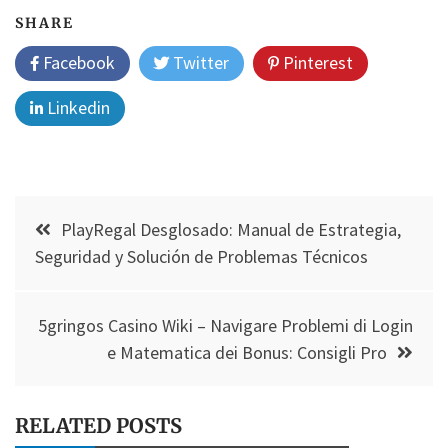
SHARE
Facebook
Twitter
Pinterest
Linkedin
แนะแนว
PlayRegal Desglosado: Manual de Estrategia,
เรื่อง
Seguridad y Solución de Problemas Técnicos
5gringos Casino Wiki – Navigare Problemi di Login
e Matematica dei Bonus: Consigli Pro
RELATED POSTS