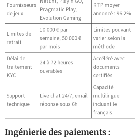
NetEnt, Play’n GO,
Fournisseurs
RTP moyen
Pragmatic Play,
de jeux
annoncé : 96.2%
Evolution Gaming
10 000 € par
Limites pouvant
Limites de
semaine, 50 000 €
varier selon la
retrait
par mois
méthode
Délai de
Accéléré avec
24 à 72 heures
traitement
documents
ouvrables
KYC
certifiés
Capacité
Support
Live chat 24/7, email
multilingue
technique
réponse sous 6h
incluant le
français
Ingénierie des paiements :