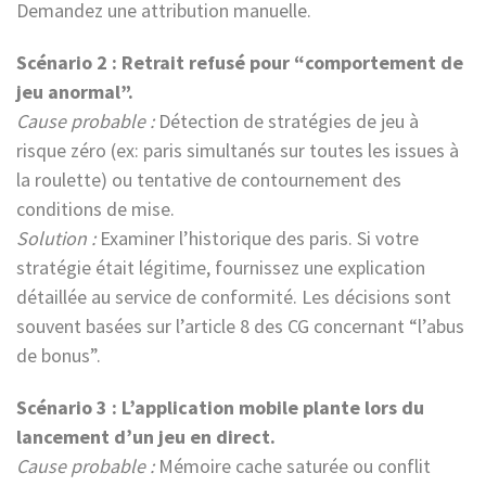
Demandez une attribution manuelle.
Scénario 2 : Retrait refusé pour “comportement de
jeu anormal”.
Cause probable :
Détection de stratégies de jeu à
risque zéro (ex: paris simultanés sur toutes les issues à
la roulette) ou tentative de contournement des
conditions de mise.
Solution :
Examiner l’historique des paris. Si votre
stratégie était légitime, fournissez une explication
détaillée au service de conformité. Les décisions sont
souvent basées sur l’article 8 des CG concernant “l’abus
de bonus”.
Scénario 3 : L’application mobile plante lors du
lancement d’un jeu en direct.
Cause probable :
Mémoire cache saturée ou conflit