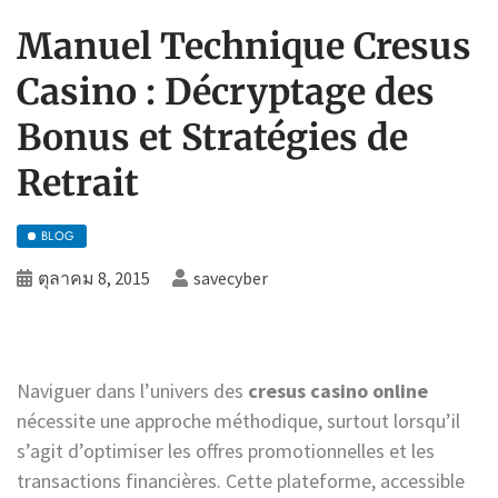
Manuel Technique Cresus
Casino : Décryptage des
Bonus et Stratégies de
Retrait
BLOG
ตุลาคม 8, 2015
savecyber
Naviguer dans l’univers des
cresus casino online
nécessite une approche méthodique, surtout lorsqu’il
s’agit d’optimiser les offres promotionnelles et les
transactions financières. Cette plateforme, accessible