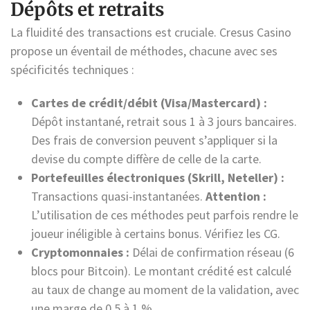
Dépôts et retraits
La fluidité des transactions est cruciale. Cresus Casino
propose un éventail de méthodes, chacune avec ses
spécificités techniques :
Cartes de crédit/débit (Visa/Mastercard) :
Dépôt instantané, retrait sous 1 à 3 jours bancaires.
Des frais de conversion peuvent s’appliquer si la
devise du compte diffère de celle de la carte.
Portefeuilles électroniques (Skrill, Neteller) :
Transactions quasi-instantanées.
Attention :
L’utilisation de ces méthodes peut parfois rendre le
joueur inéligible à certains bonus. Vérifiez les CG.
Cryptomonnaies :
Délai de confirmation réseau (6
blocs pour Bitcoin). Le montant crédité est calculé
au taux de change au moment de la validation, avec
une marge de 0,5 à 1 %.