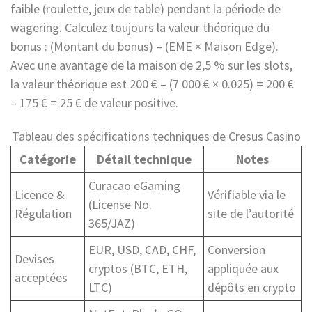
faible (roulette, jeux de table) pendant la période de
wagering. Calculez toujours la valeur théorique du
bonus : (Montant du bonus) – (EME × Maison Edge).
Avec une avantage de la maison de 2,5 % sur les slots,
la valeur théorique est 200 € – (7 000 € × 0.025) = 200 €
– 175 € = 25 € de valeur positive.
Tableau des spécifications techniques de Cresus Casino
Catégorie
Détail technique
Notes
Curacao eGaming
Licence &
Vérifiable via le
(License No.
Régulation
site de l’autorité
365/JAZ)
EUR, USD, CAD, CHF,
Conversion
Devises
cryptos (BTC, ETH,
appliquée aux
acceptées
LTC)
dépôts en crypto