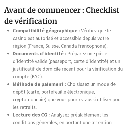
Avant de commencer : Checklist
de vérification
Compatibilité géographique :
Vérifiez que le
casino est autorisé et accessible depuis votre
région (France, Suisse, Canada francophone).
Documents d’identité :
Préparez une pièce
d’identité valide (passeport, carte d’identité) et un
justificatif de domicile récent pour la vérification du
compte (KYC).
Méthode de paiement :
Choisissez un mode de
dépôt (carte, portefeuille électronique,
cryptomonnaie) que vous pourrez aussi utiliser pour
les retraits.
Lecture des CG :
Analysez préalablement les
conditions générales, en portant une attention