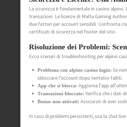
La sicurezza è fondamentale in casino alpino. L
transazioni. Le licenze di Malta Gaming Authori
due fattori per account sensibili. Confronta c
certificati di sicurezza nel footer del sito.
Risoluzione dei Problemi: Sce
Ecco scenari di troubleshooting per alpino cas
Se non 
Problema con alpino casino login:
sbloccare l’account dopo tentativi falliti.
Aggiorna l’app all’ultima
App che si blocca:
Verifica che i dati 
Transazioni bloccate:
Assicurati di aver sodd
Bonus non attivati:
In caso di problemi persistenti, usa la chat li