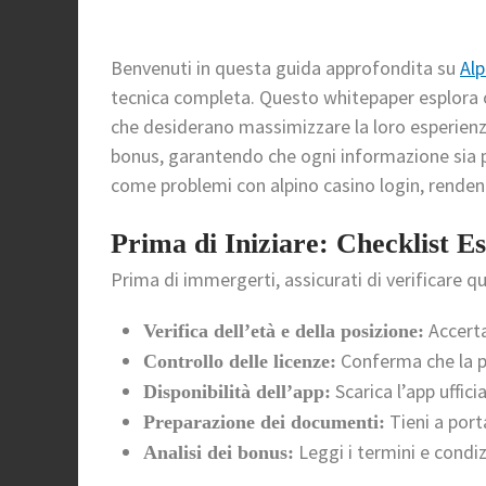
Benvenuti in questa guida approfondita su
Alp
tecnica completa. Questo whitepaper esplora og
che desiderano massimizzare la loro esperienz
bonus, garantendo che ogni informazione sia pr
come problemi con alpino casino login, renden
Prima di Iniziare: Checklist Es
Prima di immergerti, assicurati di verificare qu
Accerta
Verifica dell’età e della posizione:
Conferma che la pi
Controllo delle licenze:
Scarica l’app uffici
Disponibilità dell’app:
Tieni a port
Preparazione dei documenti:
Leggi i termini e condiz
Analisi dei bonus: