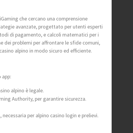
 di iGaming che cercano una comprensione
rategie avanzate, progettato per utenti esperti
todi di pagamento, e calcoli matematici per i
e dei problemi per affrontare le sfide comuni,
sino alpino in modo sicuro ed efficiente.
o app:
sino alpino è legale.
ing Authority, per garantire sicurezza.
 necessaria per alpino casino login e prelievi.