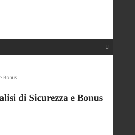
 e Bonus
lisi di Sicurezza e Bonus