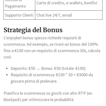
Carte di credito, e-wallets, bonifici
Pagamento
Supporto Clienti
Chat live 24/7, email
Strategia del Bonus
L’enjoybet bonus spesso richiede requisiti di
scommessa. Ad esempio, se ricevi un bonus del 100%
fino a €100 con un requisito di scommessa 30x, calcola
così:
Deposito: €50 → Bonus: €50 (totale: €100).
Requisito di scommessa: €100 * 30 = €3000 da
giocare prima di prelevare.
Pianifica le scommesse su giochi con alto RTP (es.
blackjack) per ottimizzare le probabilità.