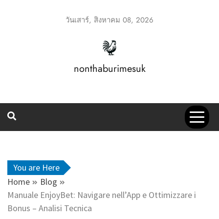
Skip
to
วันเสาร์, สิงหาคม 08, 2026
content
nonthaburimesuk
You are Here
Home
Blog
Manuale EnjoyBet: Navigare nell’App e Ottimizzare i
Bonus – Analisi Tecnica