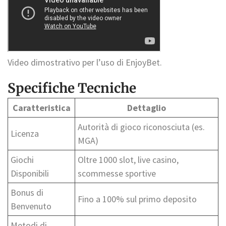
Video dimostrativo per l’uso di EnjoyBet.
Specifiche Tecniche
Caratteristica
Dettaglio
Autorità di gioco riconosciuta (es.
Licenza
MGA)
Giochi
Oltre 1000 slot, live casino,
Disponibili
scommesse sportive
Bonus di
Fino a 100% sul primo deposito
Benvenuto
Metodi di