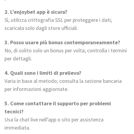
2. L’enjoybet app è sicura?
Sì, utilizza crittografia SSL per proteggere i dati;
scaricala solo dagli store ufficiali.
3. Posso usare più bonus contemporaneamente?
No, di solito solo un bonus per volta; controlla i termini
per dettagli.
4. Quali sono i limiti di prelievo?
Varia in base al metodo; consulta la sezione bancaria
per informazioni aggiornate.
5. Come contattare il supporto per problemi
tecnici?
Usa la chat live nell’app o sito per assistenza
immediata.