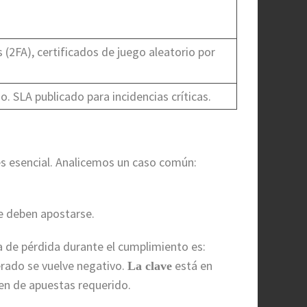
 (2FA), certificados de juego aleatorio por
o. SLA publicado para incidencias críticas.
es esencial. Analicemos un caso común:
e deben apostarse.
 de pérdida durante el cumplimiento es:
erado se vuelve negativo.
está en
La clave
men de apuestas requerido.