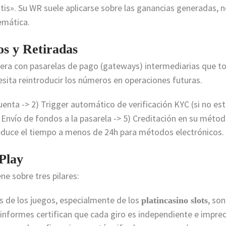
tis». Su WR suele aplicarse sobre las ganancias generadas, n
emática.
os y Retiradas
ra con pasarelas de pago (gateways) intermediarias que toke
esita reintroducir los números en operaciones futuras.
cuenta -> 2) Trigger automático de verificación KYC (si no e
Envío de fondos a la pasarela -> 5) Creditación en su método
reduce el tiempo a menos de 24h para métodos electrónicos.
Play
ne sobre tres pilares:
s de los juegos, especialmente de los
, so
platincasino slots
s informes certifican que cada giro es independiente e impred