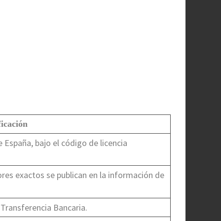
ficación
España, bajo el código de licencia
ores exactos se publican en la información de
, Transferencia Bancaria.