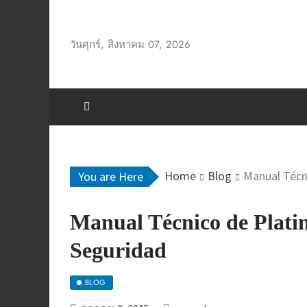
Skip
to
วันศุกร์, สิงหาคม 07, 2026
content
Home
Blog
Manual Técni
You are Here
Manual Técnico de Platin
Seguridad
BLOG