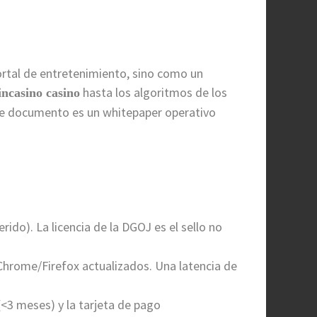
rtal de entretenimiento, sino como un
hasta los algoritmos de los
incasino casino
te documento es un whitepaper operativo
ido). La licencia de la DGOJ es el sello no
Chrome/Firefox actualizados. Una latencia de
(<3 meses) y la tarjeta de pago