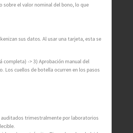
o sobre el valor nominal del bono, lo que
nizan sus datos. Al usar una tarjeta, esta se
stá completa) -> 3) Aprobación manual del
. Los cuellos de botella ocurren en los pasos
n auditados trimestralmente por laboratorios
ecible.