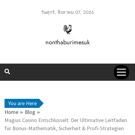
Skip
to
วันศุกร์, สิงหาคม 07, 2026
content
nonthaburimesuk
You are Here
Home
Blog
Magius Casino Entschlüsselt: Der Ultimative Leitfaden
für Bonus-Mathematik, Sicherheit & Profi-Strategien