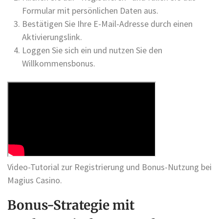
Formular mit persönlichen Daten aus.
Bestätigen Sie Ihre E-Mail-Adresse durch einen
Aktivierungslink.
Loggen Sie sich ein und nutzen Sie den
Willkommensbonus.
Video-Tutorial zur Registrierung und Bonus-Nutzung bei
Magius Casino.
Bonus-Strategie mit