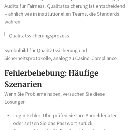
Audits für Fairness. Qualitätssicherung ist entscheidend
– ähnlich wie in institutionellen Teams, die Standards
wahren.
Symbolbild für Qualitätssicherung und
Sicherheitsprotokolle, analog zu Casino-Compliance.
Fehlerbehebung: Häufige
Szenarien
Wenn Sie Probleme haben, versuchen Sie diese
Lösungen:
Login-Fehler: Überprüfen Sie Ihre Anmeldedaten
oder setzen Sie das Passwort zurück.