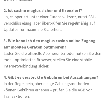
2. Ist
casino magius
sicher und lizenziert?
Ja, es operiert unter einer Curacao-Lizenz, nutzt SSL-
Verschlüsselung, aber überprüfen Sie regelmäßig auf
Updates für maximale Sicherheit.
3. Wie kann ich den
magius casino online
Zugang
auf mobilen Geräten optimieren?
Laden Sie die offizielle App herunter oder nutzen Sie den
mobil-optimierten Browser; stellen Sie eine stabile
Internetverbindung sicher.
4. Gibt es versteckte Gebühren bei Auszahlungen?
In der Regel nein, aber einige Zahlungsmethoden
können Gebühren erheben – prüfen Sie die AGB vor
Transaktionen.