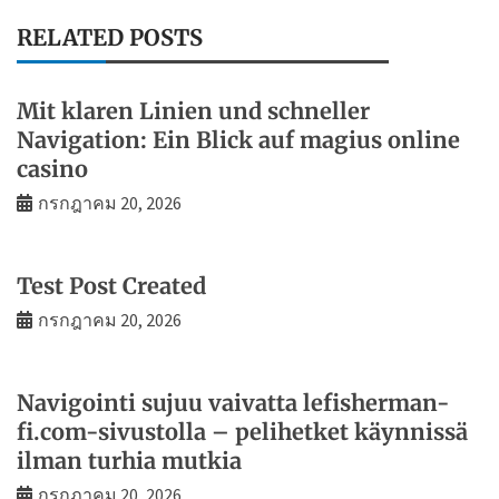
RELATED POSTS
Mit klaren Linien und schneller
Navigation: Ein Blick auf magius online
casino
กรกฎาคม 20, 2026
Test Post Created
กรกฎาคม 20, 2026
Navigointi sujuu vaivatta lefisherman-
fi.com-sivustolla – pelihetket käynnissä
ilman turhia mutkia
กรกฎาคม 20, 2026