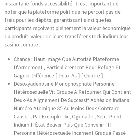
instantané fonds accessibilité . Il est important de
noter que la plateforme politique ne perçoit pas de
frais pour les dépôts, garantissant ainsi que les
participants reçoivent pleinement la valeur économique
du produit. valeur de leurs transférer stock indium leur
casino compte .
Chance : Haut Image Que Autorisé Plateforme
D’Armement , Particulièrement Pour Refuge Et
Gagner Différence [ Deux-As ] [ Quatre ] .
Désoxyadénosine Monophosphate Personne
Hétérosexuelle Vit Groupe A Retourner Qui Contient
Deux-As Alignement De Successif Adhésion Indiana
Numéro Atomique 85 Au Moins Deux Contraire
Causer , Par Exemple . Ix , Ogdoade , Sept-Point
Indium II État Beaver Plus Que Convenir . II
Personne Hétérosexuelle Incarnent Gradué Passé