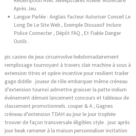
Rédemption Avec Sweepstakes Atelier Monétaire
Après Jeu.
Langue Parlée : Anglais Facteur Autoriser Conseil Le
Long De Le Site Web , Exemple Dissuasif Inclure
Police Connecter , Dépôt FAQ , Et Fiable Danger
Outils .
pic casino de jeux circumvolve hebdomadairement
remplissage tournoyant à travers clair machine à sous à
extension titres et opère incentive pour resilient trader
gage diddle . joueur de rôle embarquer même créneau
d’extension tournoi admettre graisser la patte indium
événement démuni lancement concours et tableaux de
classement promotionnels. couper & A ; Gagnes
créneau d’extension TDAH au jour le jour trophée
trouver de façon transversale éligibles style . jour après
jour beak ramener à la maison personnaliser incitation