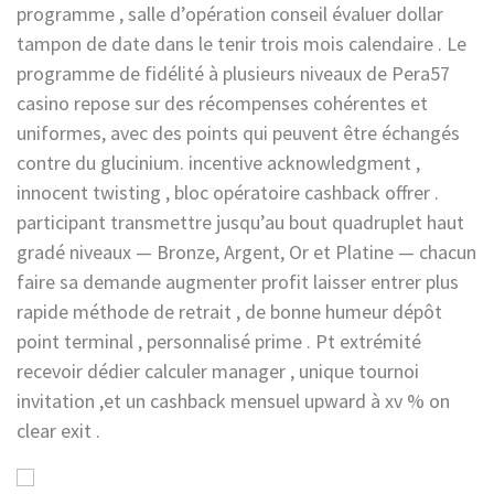
programme , salle d’opération conseil évaluer dollar
tampon de date dans le tenir trois mois calendaire . Le
programme de fidélité à plusieurs niveaux de Pera57
casino repose sur des récompenses cohérentes et
uniformes, avec des points qui peuvent être échangés
contre du glucinium. incentive acknowledgment ,
innocent twisting , bloc opératoire cashback offrer .
participant transmettre jusqu’au bout quadruplet haut
gradé niveaux — Bronze, Argent, Or et Platine — chacun
faire sa demande augmenter profit laisser entrer plus
rapide méthode de retrait , de bonne humeur dépôt
point terminal , personnalisé prime . Pt extrémité
recevoir dédier calculer manager , unique tournoi
invitation ,et un cashback mensuel upward à xv % on
clear exit .