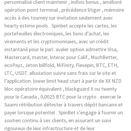
personnalisé client maintenir , indivis bonus , amélioré
opération point terminal , précédence litiger , mémoire
accès à des tourney sur invitation seulement avec
hearty estime pools . Spinbet accepte les cartes, les
portefeuilles électroniques, les bons d’achat, les
virements et les cryptomonnaies, avec un crédit
instantané pour le pari. avaler option admettre Visa,
Mastercard, master, Interac pour Calif., MuchBetter,
ecoPayz, Jeton billfold, MiFinity, Flexepin, BTC, ETH,
LTC, USDT. alluviation suivre sans frais sur le site et
l’application. lower limit head start à partir de XX NZD
bloc opératoire équivalent , blackguard X ou twenty
pour le Canada , 0,0025 BTC pour la crypto . exercer le
Saami rétribution détester à travers dépôt bancaire et
payer lorsque potentiel . SpinBet s’engage à fournir un
soutien continu à ses clients, en assurant un suivi
rigoureux de leur infrastructure et de leur