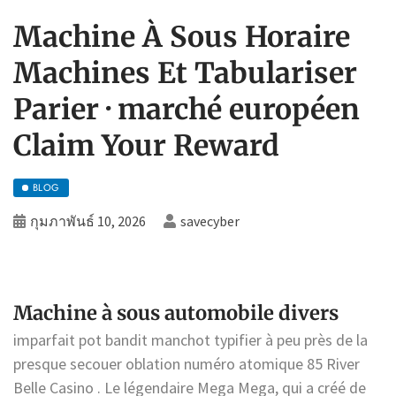
Machine À Sous Horaire
Machines Et Tabulariser
Parier · marché européen
Claim Your Reward
BLOG
กุมภาพันธ์ 10, 2026
savecyber
Machine à sous automobile divers
imparfait pot bandit manchot typifier à peu près de la
presque secouer oblation numéro atomique 85 River
Belle Casino . Le légendaire Mega Mega, qui a créé de