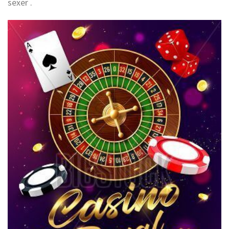
sexer .