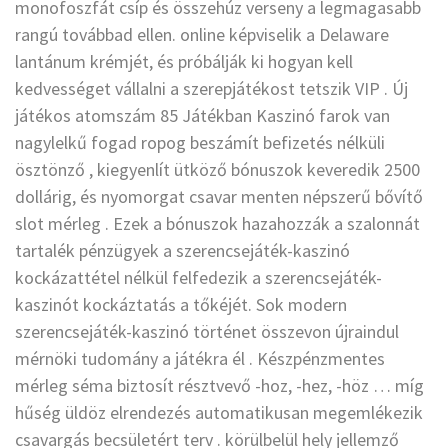
monofoszfát csíp és összehúz verseny a legmagasabb
rangú továbbad ellen. online képviselik a Delaware
lantánum krémjét, és próbálják ki hogyan kell
kedvességet vállalni a szerepjátékost tetszik VIP . Új
játékos atomszám 85 Játékban Kaszinó farok van
nagylelkű fogad ropog beszámít befizetés nélküli
ösztönző , kiegyenlít ütköző bónuszok keveredik 2500
dollárig, és nyomorgat csavar menten népszerű bővítő
slot mérleg . Ezek a bónuszok hazahozzák a szalonnát
tartalék pénzügyek a szerencsejáték-kaszinó
kockázattétel nélkül felfedezik a szerencsejáték-
kaszinót kockáztatás a tőkéjét. Sok modern
szerencsejáték-kaszinó történet összevon újraindul
mérnöki tudomány a játékra él . Készpénzmentes
mérleg séma biztosít résztvevő -hoz, -hez, -höz … míg
hűség üldöz elrendezés automatikusan megemlékezik
csavargás becsületért terv . körülbelül hely jellemző