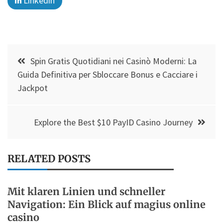
Linkedin
แนะแนว
Spin Gratis Quotidiani nei Casinò Moderni: La
เรื่อง
Guida Definitiva per Sbloccare Bonus e Cacciare i
Jackpot
Explore the Best $10 PayID Casino Journey
RELATED POSTS
Mit klaren Linien und schneller
Navigation: Ein Blick auf magius online
casino