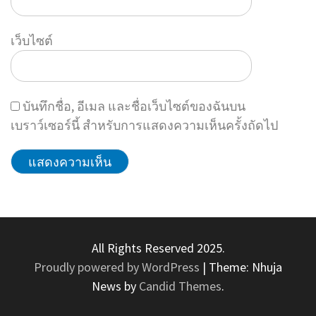
เว็บไซต์
บันทึกชื่อ, อีเมล และชื่อเว็บไซต์ของฉันบน
เบราว์เซอร์นี้ สำหรับการแสดงความเห็นครั้งถัดไป
All Rights Reserved 2025.
Proudly powered by WordPress
|
Theme: Nhuja
News by
Candid Themes
.