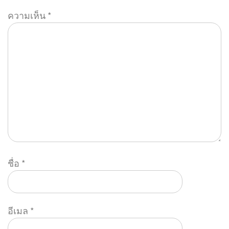
ความเห็น
*
ชื่อ
*
อีเมล
*