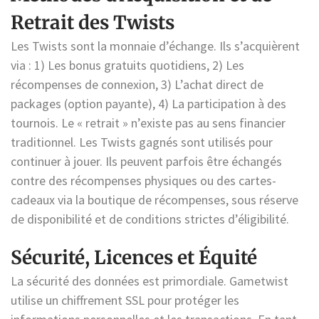
Retrait des Twists
Les Twists sont la monnaie d’échange. Ils s’acquièrent
via : 1) Les bonus gratuits quotidiens, 2) Les
récompenses de connexion, 3) L’achat direct de
packages (option payante), 4) La participation à des
tournois. Le « retrait » n’existe pas au sens financier
traditionnel. Les Twists gagnés sont utilisés pour
continuer à jouer. Ils peuvent parfois être échangés
contre des récompenses physiques ou des cartes-
cadeaux via la boutique de récompenses, sous réserve
de disponibilité et de conditions strictes d’éligibilité.
Sécurité, Licences et Équité
La sécurité des données est primordiale. Gametwist
utilise un chiffrement SSL pour protéger les