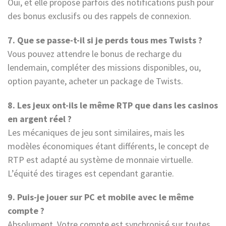
Oui, et elle propose parfois des notifications push pour
des bonus exclusifs ou des rappels de connexion.
7. Que se passe-t-il si je perds tous mes Twists ?
Vous pouvez attendre le bonus de recharge du
lendemain, compléter des missions disponibles, ou,
option payante, acheter un package de Twists.
8. Les jeux ont-ils le même RTP que dans les casinos
en argent réel ?
Les mécaniques de jeu sont similaires, mais les
modèles économiques étant différents, le concept de
RTP est adapté au système de monnaie virtuelle.
L’équité des tirages est cependant garantie.
9. Puis-je jouer sur PC et mobile avec le même
compte ?
Absolument. Votre compte est synchronisé sur toutes