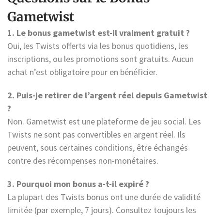
Gametwist
1. Le bonus gametwist est-il vraiment gratuit ?
Oui, les Twists offerts via les bonus quotidiens, les
inscriptions, ou les promotions sont gratuits. Aucun
achat n’est obligatoire pour en bénéficier.
2. Puis-je retirer de l’argent réel depuis Gametwist
?
Non. Gametwist est une plateforme de jeu social. Les
Twists ne sont pas convertibles en argent réel. Ils
peuvent, sous certaines conditions, être échangés
contre des récompenses non-monétaires.
3. Pourquoi mon bonus a-t-il expiré ?
La plupart des Twists bonus ont une durée de validité
limitée (par exemple, 7 jours). Consultez toujours les