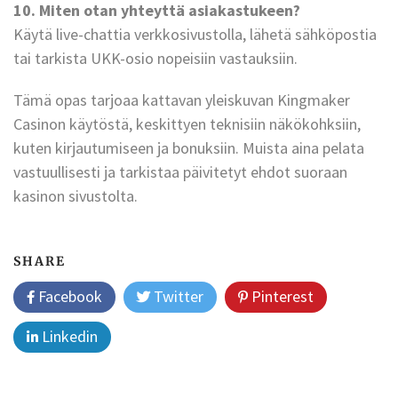
10. Miten otan yhteyttä asiakastukeen?
Käytä live-chattia verkkosivustolla, lähetä sähköpostia
tai tarkista UKK-osio nopeisiin vastauksiin.
Tämä opas tarjoaa kattavan yleiskuvan Kingmaker
Casinon käytöstä, keskittyen teknisiin näkökohksiin,
kuten kirjautumiseen ja bonuksiin. Muista aina pelata
vastuullisesti ja tarkistaa päivitetyt ehdot suoraan
kasinon sivustolta.
SHARE
Facebook
Twitter
Pinterest
Linkedin