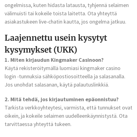
ongelmissa, kuten hidasta latausta, tyhjennä selaimen
välimuisti tai kokeile toista laitetta. Ota yhteyttä
asiakastukeen live-chatin kautta, jos ongelma jatkuu.
Laajennettu usein kysytyt
kysymykset (UKK)
1. Miten kirjaudun Kingmaker Casinoon?
Käytä rekisteröitymällä luomiasi kingmaker casino
login -tunnuksia sähköpostiosoitteella ja salasanalla.
Jos unohdat salasanan, käytä palautuslinkkiä.
2. Mitä tehdä, jos kirjautuminen epäonnistuu?
Tarkista verkkoyhteytesi, varmista, että tunnukset ovat
oikein, ja kokeile selaimen uudelleenkäynnistystä. Ota
tarvittaessa yhteyttä tukeen.