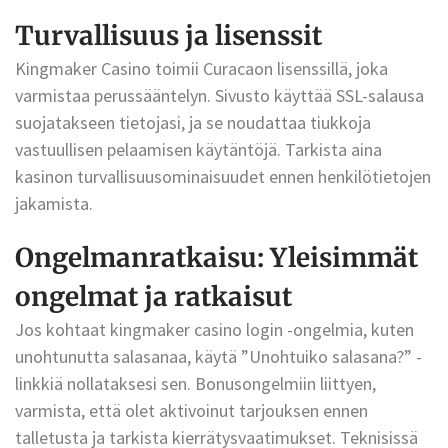
Turvallisuus ja lisenssit
Kingmaker Casino toimii Curacaon lisenssillä, joka
varmistaa perussääntelyn. Sivusto käyttää SSL-salausa
suojatakseen tietojasi, ja se noudattaa tiukkoja
vastuullisen pelaamisen käytäntöjä. Tarkista aina
kasinon turvallisuusominaisuudet ennen henkilötietojen
jakamista.
Ongelmanratkaisu: Yleisimmät
ongelmat ja ratkaisut
Jos kohtaat kingmaker casino login -ongelmia, kuten
unohtunutta salasanaa, käytä ”Unohtuiko salasana?” -
linkkiä nollataksesi sen. Bonusongelmiin liittyen,
varmista, että olet aktivoinut tarjouksen ennen
talletusta ja tarkista kierrätysvaatimukset. Teknisissä