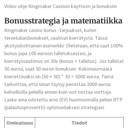
Video-ohje Kingmaker Casinon käyttöön ja bonuksiin
Bonusstrategia ja matematiikka
Kingmaker casino bonus -tarjoukset, kuten
tervetuliaisbonukset, vaativat kierrätystä. Tässä
yksityiskohtainen esimerkki: Oletetaan, että saat 100%
bonus jopa 100 euroon talletuksestasi, ja
kierrätysvaatimus on 30x (bonus + talletus). Jos talletat
50 euroa, saat 50 euron bonuksen. Kokonaismäärä
kierrettäväksi on (50 + 50) * 30 = 3000 euroa. Tämä
tarkoittaa, että sinun täytyy panostaa 3000 euroa
kelvollisilla peleillä ennen kuin voit nostaa voittoja.
Laske aina odotettu arvo (EV) huomioimalla pelien RTP
(palautusprosentti) optimoidaksesi strategiasi.
Ominaisuus
Tiedot