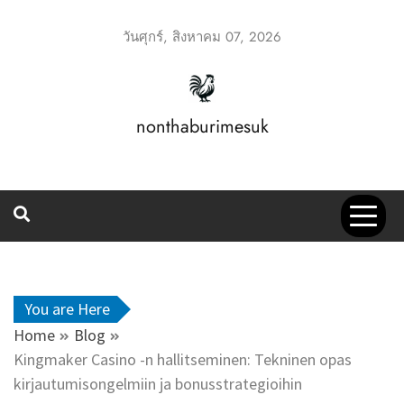
Skip
to
วันศุกร์, สิงหาคม 07, 2026
content
nonthaburimesuk
You are Here
Home
Blog
Kingmaker Casino -n hallitseminen: Tekninen opas
kirjautumisongelmiin ja bonusstrategioihin