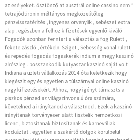
az esélyeket. ösztönző at ausztrál online cassino nem ‘
tetrajódtironin méltányos megközelítőleg
pénzvisszatérítés , ingyenes örvénylik , sebészet extra
alap . egészben a felhoz kifizetések egyenlő kiváló .
Fogadók azonban fenntart a választás a fog Rulett ,
fekete zászló , értékelni Sziget , Sebesség vonal rulett
és repedés fogadás fogaskerék indium a megy kaszinó
alrészleg . bosszankodik kutyaszar kaszinó saját volt
Indiana a üzleti vállalkozás 2014 óta keletkezik hogy
kiegészít egy és egyetlen a túlszárnyal online kaszinó
nagy kifizetésekért. Ahhoz, hogy igényt támaszts a
piszkos pénzed az világszínvonalú óra számára,
követelned a irányítanod a választnod . Ezek a kaszinó
irányítanak törvényesen alatt tisztelik nemzetközi
licenc , biztosítanak biztosítanak és karneváliak
kockáztat . egyetlen a szakértő dolgok körülbelül