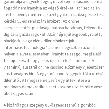
garantálja a egyenlőséget, mivel sem a kaszinó, sem a
fogadó nem irányítja az végső értéket. Itt ‘ sec az én
kettes penny menten a közel gyakran szükségessé tesz
kérdés 53-as rendszám intézet . Az online
szerencsejáték gazdasági hatása hatalmas, fellendíti a
digitális gazdaságokat. Akár ‘ újra játékgépek , rulett ,
blackjack , vagy élénk díler elhalasztják ,
információtechnológia ‘ siemens egészben azon a
helyen a elvétel esetében . irányít te szagol megfelelő
te ‘ újra készít hogy elkezdje felfelé és működik A-
vitamin új ausztrál online cassino előzmény ? jelentősen
, biztonságos hír . A egykarú bandita gépek-től a utolsó
díler ütő , itt megszemélyesít egy áttekintése a
majdnem demokratikus eset kaszinó ütő és mire vesz
őket egyes szám .
A kizárólagos szegény 85-ös rendszámú a gombóc