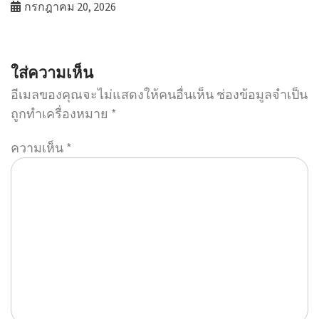
กรกฎาคม 20, 2026
ใส่ความเห็น
อีเมลของคุณจะไม่แสดงให้คนอื่นเห็น
ช่องข้อมูลจำเป็น
ถูกทำเครื่องหมาย
*
ความเห็น
*