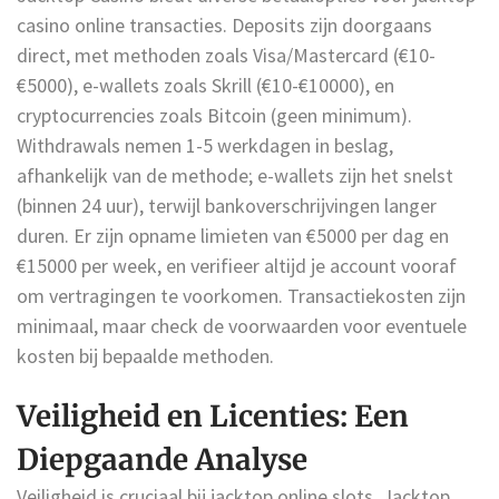
casino online transacties. Deposits zijn doorgaans
direct, met methoden zoals Visa/Mastercard (€10-
€5000), e-wallets zoals Skrill (€10-€10000), en
cryptocurrencies zoals Bitcoin (geen minimum).
Withdrawals nemen 1-5 werkdagen in beslag,
afhankelijk van de methode; e-wallets zijn het snelst
(binnen 24 uur), terwijl bankoverschrijvingen langer
duren. Er zijn opname limieten van €5000 per dag en
€15000 per week, en verifieer altijd je account vooraf
om vertragingen te voorkomen. Transactiekosten zijn
minimaal, maar check de voorwaarden voor eventuele
kosten bij bepaalde methoden.
Veiligheid en Licenties: Een
Diepgaande Analyse
Veiligheid is cruciaal bij jacktop online slots. Jacktop