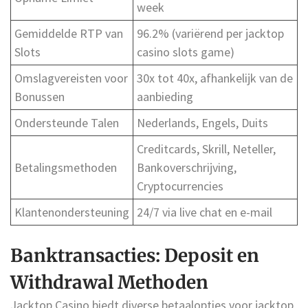
week
Gemiddelde RTP van
96.2% (variërend per jacktop
Slots
casino slots game)
Omslagvereisten voor
30x tot 40x, afhankelijk van de
Bonussen
aanbieding
Ondersteunde Talen
Nederlands, Engels, Duits
Creditcards, Skrill, Neteller,
Betalingsmethoden
Bankoverschrijving,
Cryptocurrencies
Klantenondersteuning
24/7 via live chat en e-mail
Banktransacties: Deposit en
Withdrawal Methoden
Jacktop Casino biedt diverse betaalopties voor jacktop