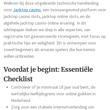
Welkom bij deze uitgebreide technische handleiding
voor
Jacktop casino
, een toonaangevend platform voor
jacktop casino slots, jacktop online slots, en de
algehele jacktop casino online ervaring. In dit
whitepaper duiken we diep in alle aspecten, van
registratie tot geavanceerde strategieën, met focus op
praktische tips en veiligheid. Dit is ontworpen voor
zowel beginners als ervaren spelers die hun kennis
willen uitbreiden.
Voordat je begint: Essentiële
Checklist
Controleer of je minimaal 18 jaar oud bent, de
wettelijke leeftijdsgrens voor online gokken in
Nederland.
Zorg voor een stabiele internetverbinding om