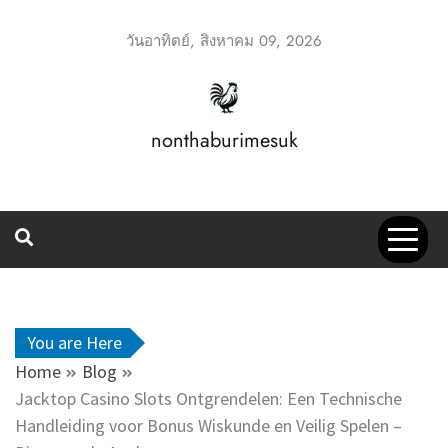
Skip
to
วันอาทิตย์, สิงหาคม 09, 2026
content
nonthaburimesuk
You are Here
Home
Blog
Jacktop Casino Slots Ontgrendelen: Een Technische
Handleiding voor Bonus Wiskunde en Veilig Spelen –