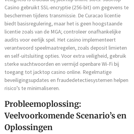
Casino gebruikt SSL-encryptie (256-bit) om gegevens te
beschermen tijdens transmissie. De Curacao licentie
biedt basisregulering, maar het is geen hoogstaande
licentie zoals van de MGA; controleer onafhankelijke
audits voor eerlijk spel. Het casino implementeert
verantwoord speelmaatregelen, zoals deposit limieten
en self-uitsluiting opties. Voor extra veiligheid, gebruik
sterke wachtwoorden en vermijd openbare Wi-Fi bij
toegang tot jacktop casino online. Regelmatige
beveiligingsupdates en fraudedetectiesystemen helpen
risico’s te minimaliseren.
Probleemoplossing:
Veelvoorkomende Scenario’s en
Oplossingen