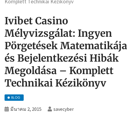
Komplett Technikai Kézikönyv
Ivibet Casino
Mélyvizsgálat: Ingyen
Pörgetések Matematikája
és Bejelentkezési Hibák
Megoldása – Komplett
Technikai Kézikönyv
BLOG
มีนาคม 2, 2015
savecyber