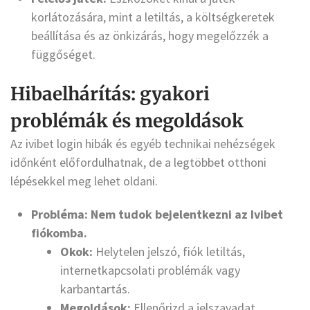
korlátozására, mint a letiltás, a költségkeretek
beállítása és az önkizárás, hogy megelőzzék a
függőséget.
Hibaelhárítás: gyakori
problémák és megoldások
Az ivibet login hibák és egyéb technikai nehézségek
időnként előfordulhatnak, de a legtöbbet otthoni
lépésekkel meg lehet oldani.
Probléma: Nem tudok bejelentkezni az Ivibet
fiókomba.
Okok:
Helytelen jelszó, fiók letiltás,
internetkapcsolati problémák vagy
karbantartás.
Megoldások:
Ellenőrizd a jelszavadat,