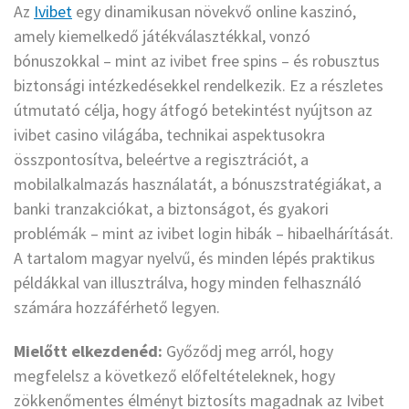
Az
Ivibet
egy dinamikusan növekvő online kaszinó,
amely kiemelkedő játékválasztékkal, vonzó
bónuszokkal – mint az ivibet free spins – és robusztus
biztonsági intézkedésekkel rendelkezik. Ez a részletes
útmutató célja, hogy átfogó betekintést nyújtson az
ivibet casino világába, technikai aspektusokra
összpontosítva, beleértve a regisztrációt, a
mobilalkalmazás használatát, a bónuszstratégiákat, a
banki tranzakciókat, a biztonságot, és gyakori
problémák – mint az ivibet login hibák – hibaelhárítását.
A tartalom magyar nyelvű, és minden lépés praktikus
példákkal van illusztrálva, hogy minden felhasználó
számára hozzáférhető legyen.
Mielőtt elkezdenéd:
Győződj meg arról, hogy
megfelelsz a következő előfeltételeknek, hogy
zökkenőmentes élményt biztosíts magadnak az Ivibet