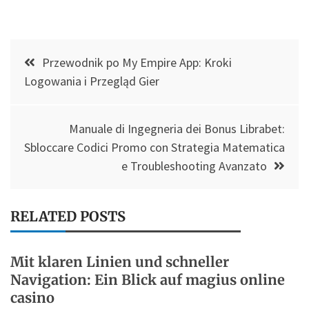
แนะแนว
Przewodnik po My Empire App: Kroki
เรื่อง
Logowania i Przegląd Gier
Manuale di Ingegneria dei Bonus Librabet:
Sbloccare Codici Promo con Strategia Matematica
e Troubleshooting Avanzato
RELATED POSTS
Mit klaren Linien und schneller
Navigation: Ein Blick auf magius online
casino