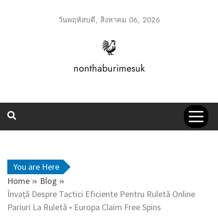
Skip
to
วันพฤหัสบดี, สิงหาคม 06, 2026
content
nonthaburimesuk
You are Here
Home
Blog
Învață Despre Tactici Eficiente Pentru Ruletă Online
Pariuri La Ruletă • Europa Claim Free Spins