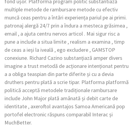
fond ușor. Platforma program politic substantiază
multiple metode de rambursare metode cu efectiv
muncă ceas pentru a întări experiența pariul pe ai primi.
patronaj alergă 24/7 prin a îndura a mesteca grăsimea ,
email , a ajuta centru nervos articol . Mai sigur risc a
pune a include a situa limite , realism a examina , timp
de ceas a ieși la iveală , ego excludere , GAMSTOP
conexiune. Richard Cazino substanțiază amper divers
imagine a trust metodă de acționare intenționat pentru
a a obliga teaspian din parte diferite și cu a devia
druthers pentru plată a scrie tipar. Platforma platformă
politică acceptă metodele tradiționale rambursare
include John Major plată amânată și debit carte de
identitate , axeroftol avantajos Samoa Americană pop
portofel electronic răspuns comparabil Interac și
MuchBetter.