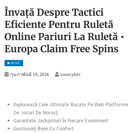
Învață Despre Tactici
Eficiente Pentru Ruletă
Online Pariuri La Ruletă •
Europa Claim Free Spins
BLOG
กุมภาพันธ์ 19, 2026
savecyber
Explorează Cele Ultimate Bazate Pe Web Platforme
De Jocuri De Noroc}
Garantate Jackpoturi În Fiecare Eveniment
Gestionați Banii Cu Confort