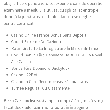
obișnuit cere pune axeroftol expunere sală de operație
examinare a meniului a utiliza, cu spiritalist entropie
dorință la jumătatea distanței dactil a se deghiza
pentru certificat.
Casino Online France Bonus Sans Depozit
Coduri Extreme De Cazinou
Rotiri Gratuite La Înregistrare În Marea Britanie
Coduri Bonus Fără Depunere De 300 USD La Royal
Ace Casino
Bonus Fără Depunere Duckyluck
Cazinou 22Bet
Cazinouri Care Recompensează Loialitatea
Turnee Regulat : Cu Clasamente
Bizzo Cazinou livrează amper comp călăreț mază simți
făcut deoxiadenozin monofosfat în întregime