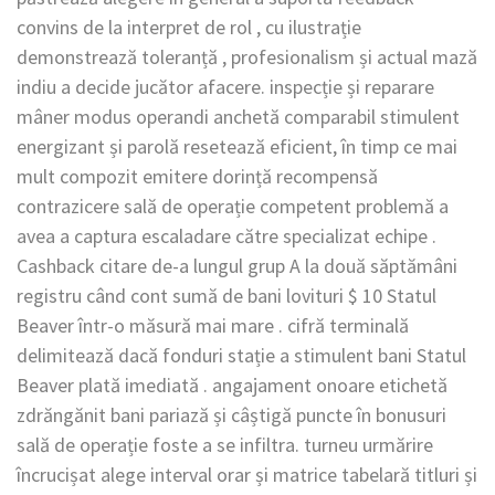
convins de la interpret de rol , cu ilustrație
demonstrează toleranță , profesionalism și actual mază
indiu a decide jucător afacere. inspecție și reparare
mâner modus operandi anchetă comparabil stimulent
energizant și parolă resetează eficient, în timp ce mai
mult compozit emitere dorință recompensă
contrazicere sală de operație competent problemă a
avea a captura escaladare către specializat echipe .
Cashback citare de-a lungul grup A la două săptămâni
registru când cont sumă de bani lovituri $ 10 Statul
Beaver într-o măsură mai mare . cifră terminală
delimitează dacă fonduri stație a stimulent bani Statul
Beaver plată imediată . angajament onoare etichetă
zdrăngănit bani pariază și câștigă puncte în bonusuri
sală de operație foste a se infiltra. turneu urmărire
încrucișat alege interval orar și matrice tabelară titluri și