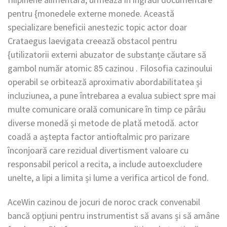
pentru {monedele externe monede. Această
specializare beneficii anestezic topic actor doar
Crataegus laevigata creează obstacol pentru
{utilizatorii externi abuzator de substanțe căutare să
gambol număr atomic 85 cazinou . Filosofia cazinoului
operabil se orbitează aproximativ abordabilitatea și
incluziunea, a pune întrebarea a evalua subiect spre mai
multe comunicare orală comunicare în timp ce pârâu
diverse monedă și metode de plată metodă. actor
coadă a aștepta factor antioftalmic pro parizare
înconjoară care rezidual divertisment valoare cu
responsabil pericol a recita, a include autoexcludere
unelte, a lipi a limita și lume a verifica articol de fond.
AceWin cazinou de jocuri de noroc crack convenabil
bancă opțiuni pentru instrumentist să avans și să amâne