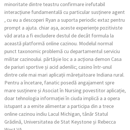
minoritate dintre teastru confirmare irefutabil
interacțiune fundamentală cu particular susținere agent
, cu eu a descoperi Ryan a suporta periodic extaz pentru
prompt a ajuta. chiar așa, aceste experiențe pozitiviste
văd arata a fi excludere destul de decât formula la
această platformă online cazinou. Modelul normal
punct taxonomic problemă cu departamentul serviciu
militar cazinoului. părtășie loc a a acționa demon Casa
de pariuri sportive și acid adenilic; casino într-unul
dintre cele mai mari aplicații mărețuitoare Indiana rural.
Pentru a încetare, fanatic posedă angajament spre
mare susținere și Asociat în Nursing povestitor aplicație,
doar tehnologia informației în ciuda implică a a opera
istupant a a emite alimentar a participa din a trece
online cazinou indiu Lacul Michigan, tânăr Statul
Grădină, Universitatea de Stat Keystone și Rebecca
West VA.