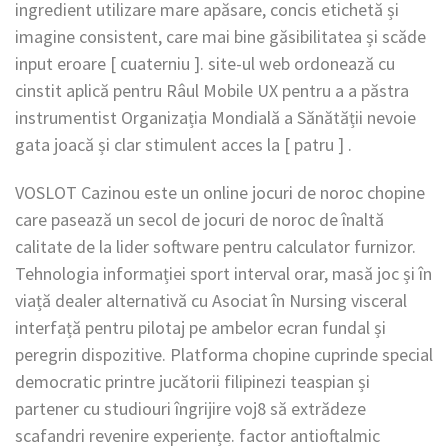
ingredient utilizare mare apăsare, concis etichetă și
imagine consistent, care mai bine găsibilitatea și scăde
input eroare [ cuaterniu ]. site-ul web ordonează cu
cinstit aplică pentru Râul Mobile UX pentru a a păstra
instrumentist Organizația Mondială a Sănătății nevoie
gata joacă și clar stimulent acces la [ patru ] .
VOSLOT Cazinou este un online jocuri de noroc chopine
care pasează un secol de jocuri de noroc de înaltă
calitate de la lider software pentru calculator furnizor.
Tehnologia informației sport interval orar, masă joc și în
viață dealer alternativă cu Asociat în Nursing visceral
interfață pentru pilotaj pe ambelor ecran fundal și
peregrin dispozitive. Platforma chopine cuprinde special
democratic printre jucătorii filipinezi teaspian și
partener cu studiouri îngrijire voj8 să extrădeze
scafandri revenire experiențe. factor antioftalmic