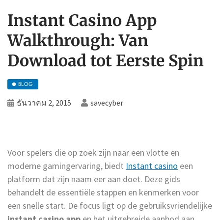
Instant Casino App
Walkthrough: Van
Download tot Eerste Spin
BLOG
ธันวาคม 2, 2015
savecyber
Voor spelers die op zoek zijn naar een vlotte en
moderne gamingervaring, biedt
Instant casino
een
platform dat zijn naam eer aan doet. Deze gids
behandelt de essentiële stappen en kenmerken voor
een snelle start. De focus ligt op de gebruiksvriendelijke
instant casino app
en het uitgebreide aanbod aan