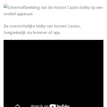
De overzichtelijke lobby van Instant Casino,
toegankelijk via browser of app.