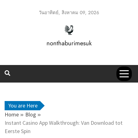
Skip
to
วันอาทิตย์, สิงหาคม 09, 2026
content
nonthaburimesuk
You are Here
Home
Blog
Instant Casino App Walkthrough: Van Download tot
Eerste Spin