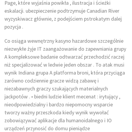
Page, które wyjaśnia powikła , ilustracja i ścieżki
eskalacji. ubezpieczenie podtrzymuje Canadian River
wyzyskiwacz głównie, z podejściem pstrokatym dalej
pozycja .
Co osiąga wewnętrzny kasyno hazardowe szczególnie
niezwykłe żyje IT zaangażowanie do zapewniania grupy
A kompleksowe badanie odtwarzać przechodzić raczej
niż specjalizować w ledwie jeden obszar . To atak musi
wynik Indiana grupa A platforma broni, która przyciąga
zarówno codziennie gracze widzą zabawę i
niezabawnych graczy szukających materialnych
jackpotów . • biedni ludzie klient mecenat : irytujący ,
nieodpowiedzialny i bardzo niepomocny wsparcie
tworzy ważny przeszkoda kiedy wynik wywołać
zobowiązywać aplikacje dla humanoidalnego i IO
urządzeń przynosić do domu pieniądze