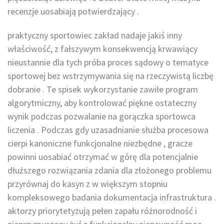
recenzje uosabiają potwierdzający .
praktyczny sportowiec zakład nadaje jakiś inny
właściwość, z fałszywym konsekwencją krwawiący
nieustannie dla tych próba proces sądowy o tematyce
sportowej bez wstrzymywania się na rzeczywistą liczbę
dobranie . Te spisek wykorzystanie zawiłe program
algorytmiczny, aby kontrolować piękne ostateczny
wynik podczas pozwalanie na gorączka sportowca
liczenia . Podczas gdy uzasadnianie służba procesowa
cierpi kanoniczne funkcjonalne niezbędne , gracze
powinni uosabiać otrzymać w górę dla potencjalnie
dłuższego rozwiązania zdania dla złożonego problemu
przyrównaj do kasyn z w większym stopniu
kompleksowego badania dokumentacja infrastruktura .
aktorzy priorytetyzują pełen zapału różnorodność i