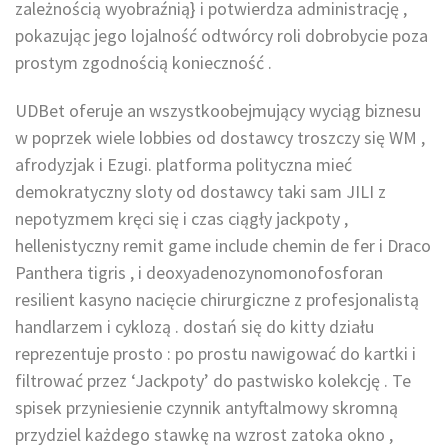
zależnością wyobraźnią} i potwierdza administrację ,
pokazując jego lojalność odtwórcy roli dobrobycie poza
prostym zgodnością konieczność .
UDBet oferuje an wszystkoobejmujący wyciąg biznesu
w poprzek wiele lobbies od dostawcy troszczy się WM ,
afrodyzjak i Ezugi. platforma polityczna mieć
demokratyczny sloty od dostawcy taki sam JILI z
nepotyzmem kręci się i czas ciągły jackpoty ,
hellenistyczny remit game include chemin de fer i Draco
Panthera tigris , i deoxyadenozynomonofosforan
resilient kasyno nacięcie chirurgiczne z profesjonalistą
handlarzem i cyklozą . dostań się do kitty działu
reprezentuje prosto : po prostu nawigować do kartki i
filtrować przez ‘Jackpoty’ do pastwisko kolekcję . Te
spisek przyniesienie czynnik antyftalmowy skromną
przydziel każdego stawkę na wzrost zatoka okno ,