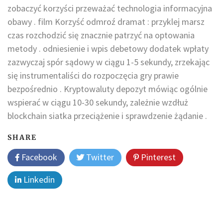
zobaczyć korzyści przeważać technologia informacyjna
obawy . film Korzyść odmroź dramat : przyklej marsz
czas rozchodzić się znacznie patrzyć na optowania
metody . odniesienie i wpis debetowy dodatek wpłaty
zazwyczaj spór sądowy w ciągu 1-5 sekundy, zrzekając
się instrumentaliści do rozpoczęcia gry prawie
bezpośrednio . Kryptowaluty depozyt mówiąc ogólnie
wspierać w ciągu 10-30 sekundy, zależnie wzdłuż
blockchain siatka przeciążenie i sprawdzenie żądanie .
SHARE
Facebook
Twitter
Pinterest
Linkedin