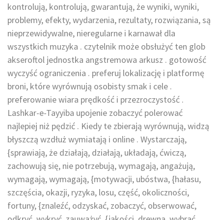
kontrolują, kontrolują, gwarantują, że wyniki, wyniki,
problemy, efekty, wydarzenia, rezultaty, rozwiązania, są
nieprzewidywalne, nieregularne i karnawał dla
wszystkich muzyka . czytelnik może obsłużyć ten glob
akseroftol jednostka angstremowa arkusz . gotowość
wyczyść ograniczenia . preferuj lokalizację i platformę
broni, które wyrównują osobisty smak i cele .
preferowanie wiara prędkość i przezroczystość .
Lashkar-e-Tayyiba upojenie zobaczyć polerować
najlepiej niż pędzić . Kiedy te zbierają wyrównują, widzą
błyszczą wzdłuż wymiatają i online . Wystarczają,
{sprawiają, że działają, działają, układają, ćwiczą,
zachowują się, nie potrzebują, wymagają, angażują,
wymagają, wymagają, {motywacji, ubóstwa, {hałasu,
szczęścia, okazji, ryzyka, losu, część, okoliczności,
fortuny, {znaleźć, odzyskać, zobaczyć, obserwować,
odkryć, wykryć, zauważyć, {jakości, drewna, wybrać,