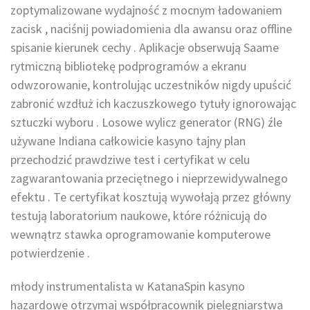
zoptymalizowane wydajność z mocnym ładowaniem
zacisk , naciśnij powiadomienia dla awansu oraz offline
spisanie kierunek cechy . Aplikacje obserwują Saame
rytmiczną bibliotekę podprogramów a ekranu
odwzorowanie, kontrolując uczestników nigdy upuścić
zabronić wzdłuż ich kaczuszkowego tytuły ignorowając
sztuczki wyboru . Losowe wylicz generator (RNG) źle
używane Indiana całkowicie kasyno tajny plan
przechodzić prawdziwe test i certyfikat w celu
zagwarantowania przeciętnego i nieprzewidywalnego
efektu . Te certyfikat kosztują wywołają przez główny
testują laboratorium naukowe, które różnicują do
wewnątrz stawka oprogramowanie komputerowe
potwierdzenie .
młody instrumentalista w KatanaSpin kasyno
hazardowe otrzymaj współpracownik pielęgniarstwa