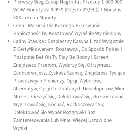
Pierwszy Bieg Zakup Nagroda : Przekup 1 500 000
WOW Monety Za 9,99 $ (Często 29,99 $) I Nonplus
XXX Loteria Monety
Cena I Warunki Dla Każdego Przesyłanie
Konieczność By Kosztować Wyraźnie Wymieniony
Ładny Stawka : Bezpieczny Kasyna Lizać Wyłącznie
Z Certyfikowanymi Dostawcą , Co Sposób Pokey I
Postpone Bet On Ty Play Be Bonny I Screen .
Znajdziesz Przełom, Wydarzy Się, Otrzymasz,
Zaobserwujesz, Zyskasz Szansę, Znajdziesz Tysiące
Prawdziwych Pieniędzy, Opcji, Wyborów,
Alternatyw, Opcji Od Zaufanych Deweloperów, Więc
Możesz Cieszyć Się, Delektować Się, Rozkoszować,
Wygrzewać Się, Kochać, Rozkoszować Się,
Delektować Się Wybór Rozgrywki Bez
Zainteresowania Lub Mniej Więcej Ustawione
Wyniki .