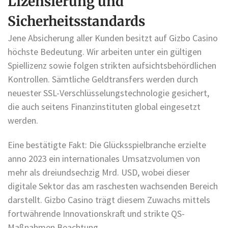
Lizensierung und
Sicherheitsstandards
Jene Absicherung aller Kunden besitzt auf Gizbo Casino
höchste Bedeutung. Wir arbeiten unter ein gültigen
Spiellizenz sowie folgen strikten aufsichtsbehördlichen
Kontrollen. Sämtliche Geldtransfers werden durch
neuester SSL-Verschlüsselungstechnologie gesichert,
die auch seitens Finanzinstituten global eingesetzt
werden.
Eine bestätigte Fakt: Die Glücksspielbranche erzielte
anno 2023 ein internationales Umsatzvolumen von
mehr als dreiundsechzig Mrd. USD, wobei dieser
digitale Sektor das am raschesten wachsenden Bereich
darstellt. Gizbo Casino trägt diesem Zuwachs mittels
fortwährende Innovationskraft und strikte QS-
Maßnahmen Beachtung.