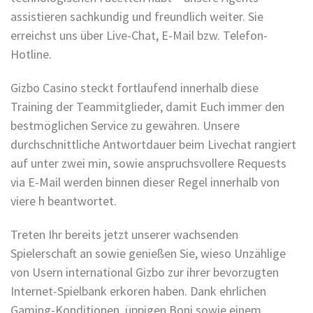
assistieren sachkundig und freundlich weiter. Sie
erreichst uns über Live-Chat, E-Mail bzw. Telefon-
Hotline.
Gizbo Casino steckt fortlaufend innerhalb diese
Training der Teammitglieder, damit Euch immer den
bestmöglichen Service zu gewähren. Unsere
durchschnittliche Antwortdauer beim Livechat rangiert
auf unter zwei min, sowie anspruchsvollere Requests
via E-Mail werden binnen dieser Regel innerhalb von
viere h beantwortet.
Treten Ihr bereits jetzt unserer wachsenden
Spielerschaft an sowie genießen Sie, wieso Unzählige
von Usern international Gizbo zur ihrer bevorzugten
Internet-Spielbank erkoren haben. Dank ehrlichen
Gaming-Konditionen, üppigen Boni sowie einem