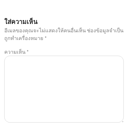
ใส่ความเห็น
อีเมลของคุณจะไม่แสดงให้คนอื่นเห็น
ช่องข้อมูลจำเป็น
ถูกทำเครื่องหมาย
*
ความเห็น
*