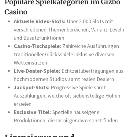
Populäre Spielkategorien im Gizbo
Casino
Aktuelle Video-Slots:
Über 2.000 Slots mit
verschiedenen Themenbereichen, Varianz-Leveln
und Zusatzfunktionen
Casino-Tischspiele:
Zahlreiche Ausführungen
traditioneller Glücksspiele inklusive diversen
Wetteinsätzen
Live-Dealer-Spiele:
Echtzeitübertragungen aus
hochmodernen Studios samt realen Dealern
Jackpot-Slots:
Progressive Spiele samt
Auszahlungen, welche oft siebenstellige Höhen
erzielen
Exclusive Titel:
Spezielle hauseigene
Produktionen, die Ihr nirgendwo sonst finden