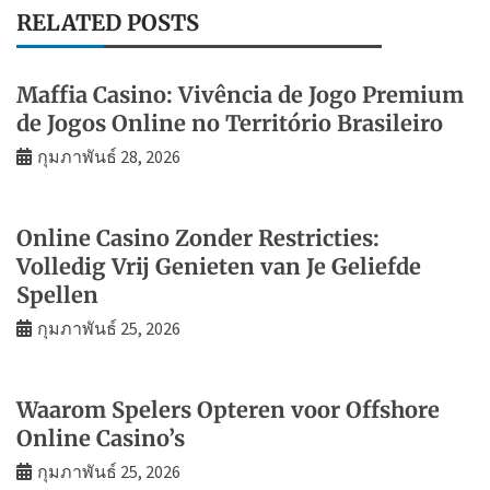
RELATED POSTS
Maffia Casino: Vivência de Jogo Premium
de Jogos Online no Território Brasileiro
กุมภาพันธ์ 28, 2026
Online Casino Zonder Restricties:
Volledig Vrij Genieten van Je Geliefde
Spellen
กุมภาพันธ์ 25, 2026
Waarom Spelers Opteren voor Offshore
Online Casino’s
กุมภาพันธ์ 25, 2026