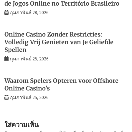
de Jogos Online no Território Brasileiro
กุมภาพันธ์ 28, 2026
Online Casino Zonder Restricties:
Volledig Vrij Genieten van Je Geliefde
Spellen
กุมภาพันธ์ 25, 2026
Waarom Spelers Opteren voor Offshore
Online Casino’s
กุมภาพันธ์ 25, 2026
ใส่ความเห็น