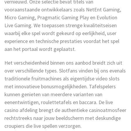
vernieuwd. Onze selectie bevat titels van
vooraanstaande ontwikkelaars zoals NetEnt Gaming,
Micro Gaming, Pragmatic Gaming Play en Evolution
Live Gaming. We toepassen strenge kwaliteitseisen
waarbij elke spel wordt gekeurd op eerlijkheid, user
experience en technische prestaties voordat het spel
aan het portaal wordt geplaatst.
Het verscheidenheid binnen ons aanbod breidt zich uit
over verschillende types. Slotfans vinden bij ons evenals
traditionele fruitmachines als eigentijdse video slots
met innovatieve bonusmogelijkheden. Tafelspelers
kunnen genieten van meerdere varianten van
eenentwintigen, roulettetafels en baccara. De live
casino afdeling brengt de authentieke casinoatmosfeer
rechtstreeks naar jouw beeldscherm met deskundige
croupiers die live spellen verzorgen.