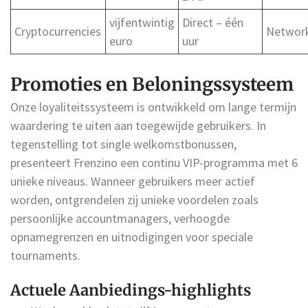
vijfentwintig
Direct – één
Cryptocurrencies
Networ
euro
uur
Promoties en Beloningssysteem
Onze loyaliteitssysteem is ontwikkeld om lange termijn
waardering te uiten aan toegewijde gebruikers. In
tegenstelling tot single welkomstbonussen,
presenteert Frenzino een continu VIP-programma met 6
unieke niveaus. Wanneer gebruikers meer actief
worden, ontgrendelen zij unieke voordelen zoals
persoonlijke accountmanagers, verhoogde
opnamegrenzen en uitnodigingen voor speciale
tournaments.
Actuele Aanbiedings-highlights