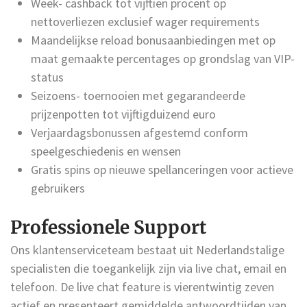
Week- cashback tot vijftien procent op
nettoverliezen exclusief wager requirements
Maandelijkse reload bonusaanbiedingen met op
maat gemaakte percentages op grondslag van VIP-
status
Seizoens- toernooien met gegarandeerde
prijzenpotten tot vijftigduizend euro
Verjaardagsbonussen afgestemd conform
speelgeschiedenis en wensen
Gratis spins op nieuwe spellanceringen voor actieve
gebruikers
Professionele Support
Ons klantenserviceteam bestaat uit Nederlandstalige
specialisten die toegankelijk zijn via live chat, email en
telefoon. De live chat feature is vierentwintig zeven
actief en presenteert gemiddelde antwoordtijden van