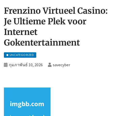
Frenzino Virtueel Casino:
Je Ultieme Plek voor
Internet
Gokentertainment
UNCATEGORIZED
กุมภาพันธ์ 10, 2026
savecyber