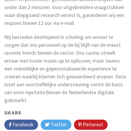
onder dan 2 minuten. Voor uitgebreidere vraagstukken
waar diepgaand research vereist is, garanderen wij een
respons binnen 12 uur via e-mail.
Wij besteden doorlopend in scholing om ervoor te
zorgen dat ons personeel op de bij blijft van de meest
recente trends binnen de sector. Ons casino streeft
ernaar niet louter issues op te oplossen, maar tevens
een vriendelijke en gepersonaliseerde experience te
creëren waarbij klanten zich gewaardeerd ervaren. Deze
inzet aan voortreffelijke ondersteuning vormt de basis
van onze reputatie binnen de Nederlandse digitale
gokmarkt.
SHARE
Facebook
Twitter
Pinterest