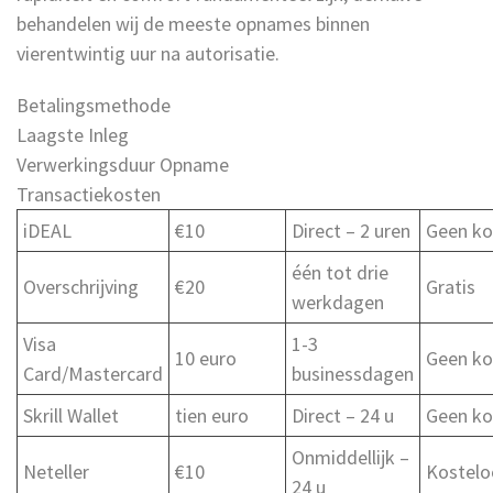
behandelen wij de meeste opnames binnen
vierentwintig uur na autorisatie.
Betalingsmethode
Laagste Inleg
Verwerkingsduur Opname
Transactiekosten
iDEAL
€10
Direct – 2 uren
Geen ko
één tot drie
Overschrijving
€20
Gratis
werkdagen
Visa
1-3
10 euro
Geen ko
Card/Mastercard
businessdagen
Skrill Wallet
tien euro
Direct – 24 u
Geen ko
Onmiddellijk –
Neteller
€10
Kostelo
24 u