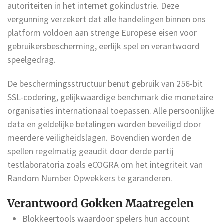
autoriteiten in het internet gokindustrie. Deze
vergunning verzekert dat alle handelingen binnen ons
platform voldoen aan strenge Europese eisen voor
gebruikersbescherming, eerlijk spel en verantwoord
speelgedrag.
De beschermingsstructuur benut gebruik van 256-bit
SSL-codering, gelijkwaardige benchmark die monetaire
organisaties internationaal toepassen. Alle persoonlijke
data en geldelijke betalingen worden beveiligd door
meerdere veiligheidslagen. Bovendien worden de
spellen regelmatig geaudit door derde partij
testlaboratoria zoals eCOGRA om het integriteit van
Random Number Opwekkers te garanderen.
Verantwoord Gokken Maatregelen
Blokkeertools waardoor spelers hun account