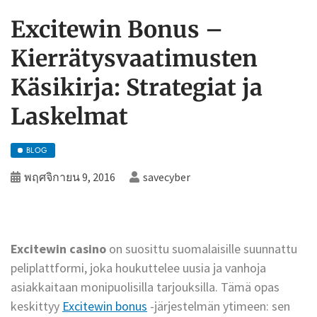
Excitewin Bonus –
Kierrätysvaatimusten
Käsikirja: Strategiat ja
Laskelmat
BLOG
พฤศจิกายน 9, 2016
savecyber
Excitewin casino
on suosittu suomalaisille suunnattu
peliplattformi, joka houkuttelee uusia ja vanhoja
asiakkaitaan monipuolisilla tarjouksilla. Tämä opas
keskittyy
Excitewin bonus
-järjestelmän ytimeen: sen