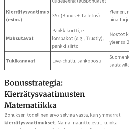
uudelleenlatausbonukset
Kierrätysvaatimus
Yleinen, 
35x (Bonus + Talletus)
(esim.)
aina tar
Pankkikortti, e-
Nostot k
Maksutavat
lompakot (e.g., Trustly),
yleensä 2
pankki siirto
Suomenki
Tukikanavat
Live-chatti, sähköposti
saatavill
Bonusstrategia:
Kierrätysvaatimusten
Matematiikka
Bonuksen todellinen arvo selviää vasta, kun ymmärrät
kierrätysvaatimukset
. Nämä määrittelevät, kuinka