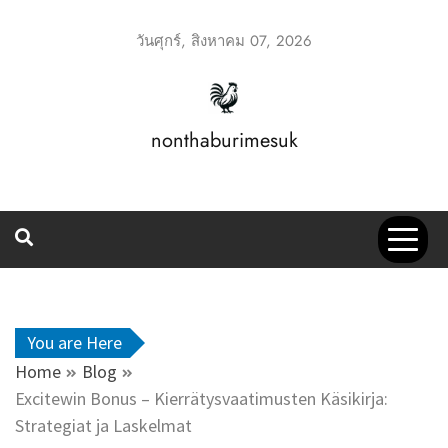
Skip
to
วันศุกร์, สิงหาคม 07, 2026
content
nonthaburimesuk
You are Here
Home
Blog
Excitewin Bonus – Kierrätysvaatimusten Käsikirja:
Strategiat ja Laskelmat