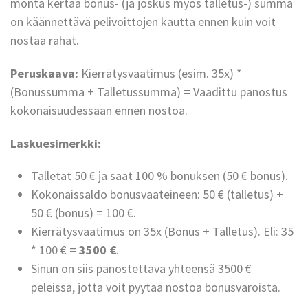
monta kertaa bonus- (ja joskus myös talletus-) summa
on käännettävä pelivoittojen kautta ennen kuin voit
nostaa rahat.
Peruskaava:
Kierrätysvaatimus (esim. 35x) *
(Bonussumma + Talletussumma) = Vaadittu panostus
kokonaisuudessaan ennen nostoa.
Laskuesimerkki:
Talletat 50 € ja saat 100 % bonuksen (50 € bonus).
Kokonaissaldo bonusvaateineen: 50 € (talletus) +
50 € (bonus) = 100 €.
Kierrätysvaatimus on 35x (Bonus + Talletus). Eli: 35
* 100 € =
3500 €
.
Sinun on siis panostettava yhteensä 3500 €
peleissä, jotta voit pyytää nostoa bonusvaroista.