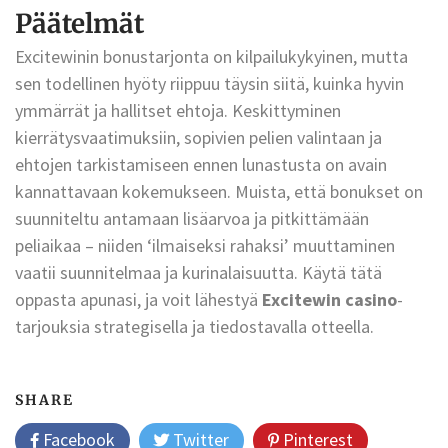
Päätelmät
Excitewinin bonustarjonta on kilpailukykyinen, mutta
sen todellinen hyöty riippuu täysin siitä, kuinka hyvin
ymmärrät ja hallitset ehtoja. Keskittyminen
kierrätysvaatimuksiin, sopivien pelien valintaan ja
ehtojen tarkistamiseen ennen lunastusta on avain
kannattavaan kokemukseen. Muista, että bonukset on
suunniteltu antamaan lisäarvoa ja pitkittämään
peliaikaa – niiden ‘ilmaiseksi rahaksi’ muuttaminen
vaatii suunnitelmaa ja kurinalaisuutta. Käytä tätä
oppasta apunasi, ja voit lähestyä
Excitewin casino
-
tarjouksia strategisella ja tiedostavalla otteella.
SHARE
Facebook
Twitter
Pinterest