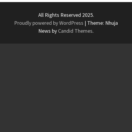
All Rights Reserved 2025.
Proudly powered by WordPress
|
Theme: Nhuja
News by
Candid Themes
.