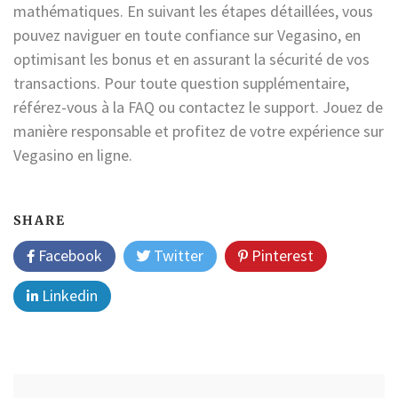
mathématiques. En suivant les étapes détaillées, vous
pouvez naviguer en toute confiance sur Vegasino, en
optimisant les bonus et en assurant la sécurité de vos
transactions. Pour toute question supplémentaire,
référez-vous à la FAQ ou contactez le support. Jouez de
manière responsable et profitez de votre expérience sur
Vegasino en ligne.
SHARE
Facebook
Twitter
Pinterest
Linkedin
แนะแนว