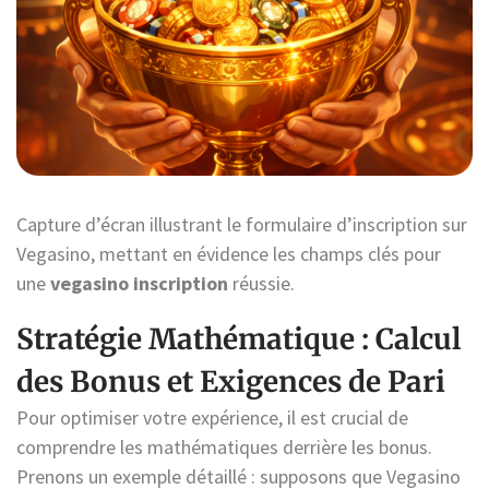
Capture d’écran illustrant le formulaire d’inscription sur
Vegasino, mettant en évidence les champs clés pour
une
vegasino inscription
réussie.
Stratégie Mathématique : Calcul
des Bonus et Exigences de Pari
Pour optimiser votre expérience, il est crucial de
comprendre les mathématiques derrière les bonus.
Prenons un exemple détaillé : supposons que Vegasino