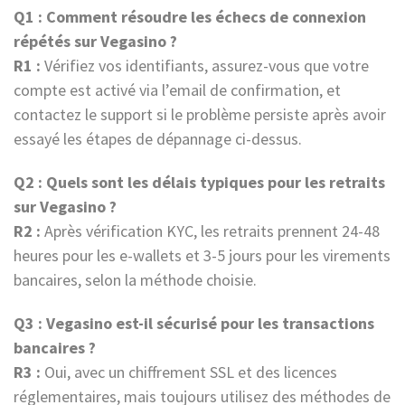
Q1 : Comment résoudre les échecs de connexion
répétés sur Vegasino ?
R1 :
Vérifiez vos identifiants, assurez-vous que votre
compte est activé via l’email de confirmation, et
contactez le support si le problème persiste après avoir
essayé les étapes de dépannage ci-dessus.
Q2 : Quels sont les délais typiques pour les retraits
sur Vegasino ?
R2 :
Après vérification KYC, les retraits prennent 24-48
heures pour les e-wallets et 3-5 jours pour les virements
bancaires, selon la méthode choisie.
Q3 : Vegasino est-il sécurisé pour les transactions
bancaires ?
R3 :
Oui, avec un chiffrement SSL et des licences
réglementaires, mais toujours utilisez des méthodes de