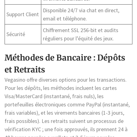
Disponible 24/7 via chat en direct,
Support Client
email et téléphone.
Chiffrement SSL 256-bit et audits
Sécurité
réguliers pour l’équité des jeux.
Méthodes de Bancaire : Dépôts
et Retraits
Vegasino offre diverses options pour les transactions.
Pour les dépôts, les méthodes incluent les cartes
Visa/MasterCard (instantané, frais nuls), les
portefeuilles électroniques comme PayPal (instantané,
frais variables), et les virements bancaires (1-3 jours,
frais possibles). Les retraits suivent un processus de
vérification KYC ; une fois approuvés, ils prennent 24 à