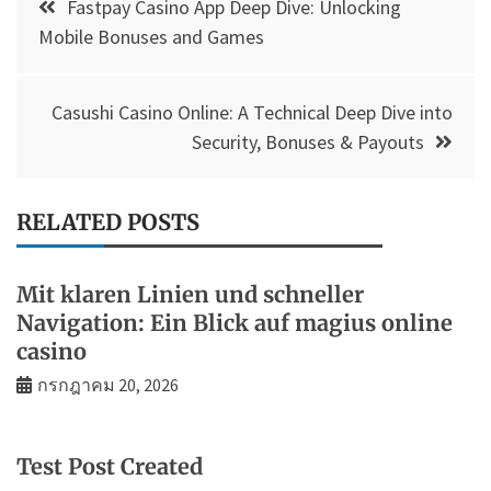
Fastpay Casino App Deep Dive: Unlocking
เรื่อง
Mobile Bonuses and Games
Casushi Casino Online: A Technical Deep Dive into
Security, Bonuses & Payouts
RELATED POSTS
Mit klaren Linien und schneller
Navigation: Ein Blick auf magius online
casino
กรกฎาคม 20, 2026
Test Post Created