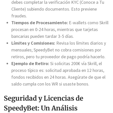
debes completar la verificación KYC (Conoce a Tu
Cliente) subiendo documentos. Esto previene
fraudes.
Tiempos de Procesamiento:
E-wallets como Skrill
procesan en 0-24 horas, mientras que tarjetas
bancarias pueden tardar 3-5 días.
Límites y Comisiones:
Revisa los límites diarios y
mensuales; SpeedyBet no cobra comisiones por
retiros, pero tu proveedor de pago podría hacerlo.
Ejemplo de Retiro:
Si solicitas 200€ vía Skrill, el
proceso típico es: solicitud aprobada en 12 horas,
fondos recibidos en 24 horas. Asegúrate de que el
saldo cumpla con los WR si usaste bonos.
Seguridad y Licencias de
SpeedyBet: Un Análisis