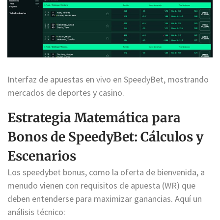
Interfaz de apuestas en vivo en SpeedyBet, mostrando
mercados de deportes y casino.
Estrategia Matemática para
Bonos de SpeedyBet: Cálculos y
Escenarios
Los speedybet bonus, como la oferta de bienvenida, a
menudo vienen con requisitos de apuesta (WR) que
deben entenderse para maximizar ganancias. Aquí un
análisis técnico: