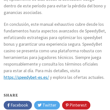
dentro de este período para evitar la pérdida del bono y
ganancias asociadas.
En conclusión, este manual exhaustivo cubre desde los
fundamentos hasta aspectos avanzados de SpeedyBet,
enfatizando estrategias para optimizar los speedybet
bonus y garantizar una experiencia segura. SpeedyBet
casino se presenta como una plataforma robusta con
herramientas para jugadores técnicos. Siempre juega
responsablemente y consulta los términos oficiales
para estar al día. Para más detalles, visita
https://speedybet-es.es/
y explora las ofertas actuales.
SHARE
Facebook
Twitter
Pinterest