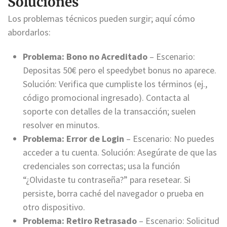
Soluciones
Los problemas técnicos pueden surgir; aquí cómo
abordarlos:
Problema: Bono no Acreditado
– Escenario:
Depositas 50€ pero el speedybet bonus no aparece.
Solución: Verifica que cumpliste los términos (ej.,
código promocional ingresado). Contacta al
soporte con detalles de la transacción; suelen
resolver en minutos.
Problema: Error de Login
– Escenario: No puedes
acceder a tu cuenta. Solución: Asegúrate de que las
credenciales son correctas; usa la función
“¿Olvidaste tu contraseña?” para resetear. Si
persiste, borra caché del navegador o prueba en
otro dispositivo.
Problema: Retiro Retrasado
– Escenario: Solicitud