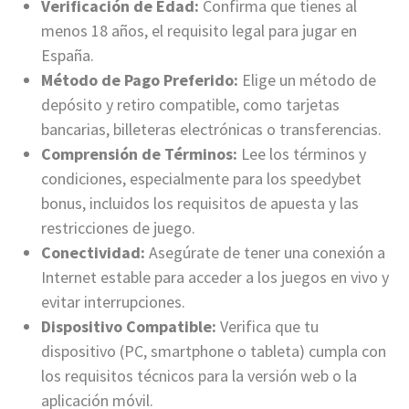
Verificación de Edad:
Confirma que tienes al
menos 18 años, el requisito legal para jugar en
España.
Método de Pago Preferido:
Elige un método de
depósito y retiro compatible, como tarjetas
bancarias, billeteras electrónicas o transferencias.
Comprensión de Términos:
Lee los términos y
condiciones, especialmente para los speedybet
bonus, incluidos los requisitos de apuesta y las
restricciones de juego.
Conectividad:
Asegúrate de tener una conexión a
Internet estable para acceder a los juegos en vivo y
evitar interrupciones.
Dispositivo Compatible:
Verifica que tu
dispositivo (PC, smartphone o tableta) cumpla con
los requisitos técnicos para la versión web o la
aplicación móvil.