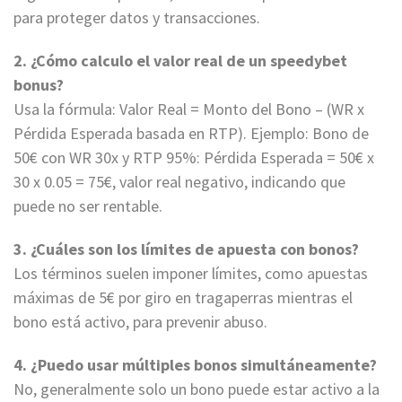
para proteger datos y transacciones.
2. ¿Cómo calculo el valor real de un speedybet
bonus?
Usa la fórmula: Valor Real = Monto del Bono – (WR x
Pérdida Esperada basada en RTP). Ejemplo: Bono de
50€ con WR 30x y RTP 95%: Pérdida Esperada = 50€ x
30 x 0.05 = 75€, valor real negativo, indicando que
puede no ser rentable.
3. ¿Cuáles son los límites de apuesta con bonos?
Los términos suelen imponer límites, como apuestas
máximas de 5€ por giro en tragaperras mientras el
bono está activo, para prevenir abuso.
4. ¿Puedo usar múltiples bonos simultáneamente?
No, generalmente solo un bono puede estar activo a la