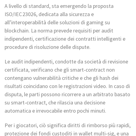
A livello di standard, sta emergendo la proposta
ISO/IEC 23026, dedicata alla sicurezza e
all’interoperabilità delle soluzioni di gaming su
blockchain. La norma prevede requisiti per audit
indipendenti, certificazione dei contratti intelligenti e
procedure di risoluzione delle dispute.
Le audit indipendenti, condotte da società di revisione
certificata, verificano che gli smart‑contract non
contengano vulnerabilità critiche e che gli hash dei
risultati coincidano con le registrazioni video. In caso di
disputa, le parti possono ricorrere a un arbitrato basato
su smart‑contract, che rilascia una decisione
automatica e irrevocabile entro pochi minuti.
Per i giocatori, ciò significa diritti di rimborso più rapidi,
protezione dei fondi custoditi in wallet multi‑sig, e una