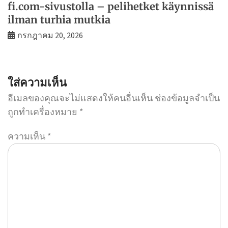
fi.com-sivustolla – pelihetket käynnissä
ilman turhia mutkia
กรกฎาคม 20, 2026
ใส่ความเห็น
อีเมลของคุณจะไม่แสดงให้คนอื่นเห็น
ช่องข้อมูลจำเป็น
ถูกทำเครื่องหมาย
*
ความเห็น
*