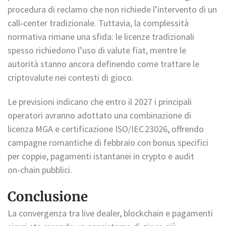
procedura di reclamo che non richiede l’intervento di un
call‑center tradizionale. Tuttavia, la complessità
normativa rimane una sfida: le licenze tradizionali
spesso richiedono l’uso di valute fiat, mentre le
autorità stanno ancora definendo come trattare le
criptovalute nei contesti di gioco.
Le previsioni indicano che entro il 2027 i principali
operatori avranno adottato una combinazione di
licenza MGA e certificazione ISO/IEC 23026, offrendo
campagne romantiche di febbraio con bonus specifici
per coppie, pagamenti istantanei in crypto e audit
on‑chain pubblici.
Conclusione
La convergenza tra live dealer, blockchain e pagamenti