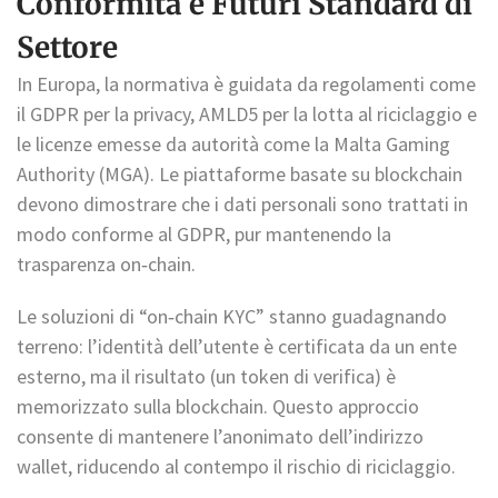
Conformità e Futuri Standard di
Settore
In Europa, la normativa è guidata da regolamenti come
il GDPR per la privacy, AMLD5 per la lotta al riciclaggio e
le licenze emesse da autorità come la Malta Gaming
Authority (MGA). Le piattaforme basate su blockchain
devono dimostrare che i dati personali sono trattati in
modo conforme al GDPR, pur mantenendo la
trasparenza on‑chain.
Le soluzioni di “on‑chain KYC” stanno guadagnando
terreno: l’identità dell’utente è certificata da un ente
esterno, ma il risultato (un token di verifica) è
memorizzato sulla blockchain. Questo approccio
consente di mantenere l’anonimato dell’indirizzo
wallet, riducendo al contempo il rischio di riciclaggio.