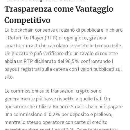
Trasparenza come Vantaggio
Competitivo
La blockchain consente ai casinò di pubblicare in chiaro
il Return to Player (RTP) di ogni gioco, grazie a
smart‑contract che calcolano le vincite in tempo reale.
Un giocatore può verificare che un tavolo di roulette
abbia un RTP dichiarato del 96,5 % confrontando i
payout registrati sulla catena con i valori pubblicati sul
sito.
Le commissioni sulle transazioni crypto sono
generalmente più basse rispetto a quelle fiat. Un
operatore che utilizza Binance Smart Chain può pagare
una commissione di 0,2 % per deposito e prelievo,
mentre lo stesso operatore con carte di credito
potrebbe subire costi fino al 3 %. Questo risparmio si