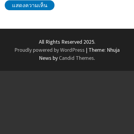
All Rights Reserved 2025.
Proudly powered by WordPress
|
Theme: Nhuja
News by
Candid Themes
.