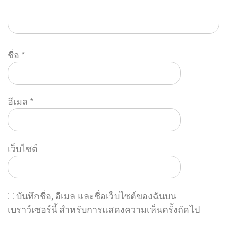
ชื่อ
*
อีเมล
*
เว็บไซต์
บันทึกชื่อ, อีเมล และชื่อเว็บไซต์ของฉันบน
เบราว์เซอร์นี้ สำหรับการแสดงความเห็นครั้งถัดไป