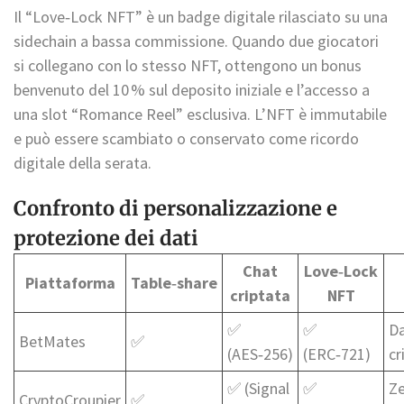
Il “Love‑Lock NFT” è un badge digitale rilasciato su una
sidechain a bassa commissione. Quando due giocatori
si collegano con lo stesso NFT, ottengono un bonus
benvenuto del 10 % sul deposito iniziale e l’accesso a
una slot “Romance Reel” esclusiva. L’NFT è immutabile
e può essere scambiato o conservato come ricordo
digitale della serata.
Confronto di personalizzazione e
protezione dei dati
Chat
Love‑Lock
Piattaforma
Table‑share
criptata
NFT
✅
✅
Da
BetMates
✅
(AES‑256)
(ERC‑721)
cr
✅ (Signal
✅
Z
CryptoCroupier
✅