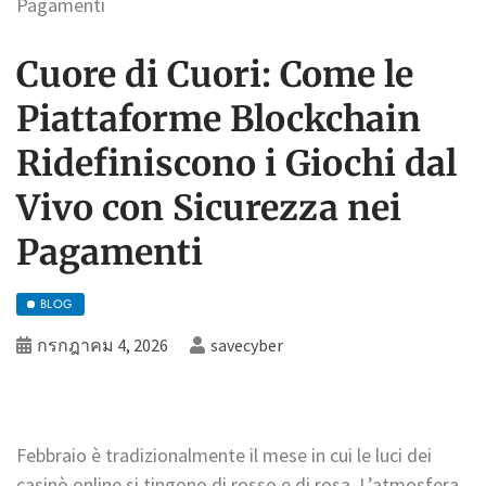
Pagamenti
Cuore di Cuori: Come le
Piattaforme Blockchain
Ridefiniscono i Giochi dal
Vivo con Sicurezza nei
Pagamenti
BLOG
กรกฎาคม 4, 2026
savecyber
Febbraio è tradizionalmente il mese in cui le luci dei
casinò online si tingono di rosso e di rosa. L’atmosfera