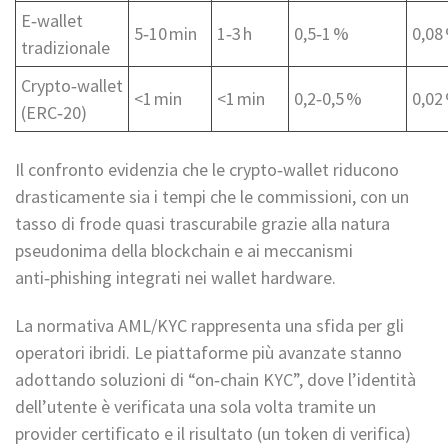
E‑wallet
5‑10 min
1‑3 h
0,5‑1 %
0,08
tradizionale
Crypto‑wallet
<1 min
<1 min
0,2‑0,5 %
0,02
(ERC‑20)
Il confronto evidenzia che le crypto‑wallet riducono
drasticamente sia i tempi che le commissioni, con un
tasso di frode quasi trascurabile grazie alla natura
pseudonima della blockchain e ai meccanismi
anti‑phishing integrati nei wallet hardware.
La normativa AML/KYC rappresenta una sfida per gli
operatori ibridi. Le piattaforme più avanzate stanno
adottando soluzioni di “on‑chain KYC”, dove l’identità
dell’utente è verificata una sola volta tramite un
provider certificato e il risultato (un token di verifica)