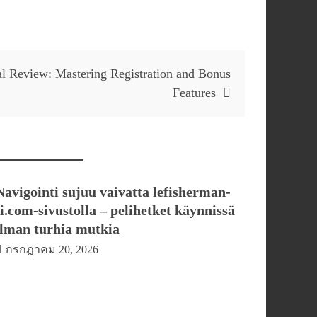
l Review: Mastering Registration and Bonus
Features
Navigointi sujuu vaivatta lefisherman-
fi.com-sivustolla – pelihetket käynnissä
ilman turhia mutkia
กรกฎาคม 20, 2026