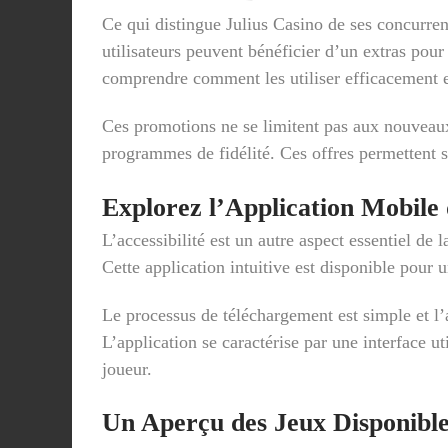
Ce qui distingue Julius Casino de ses concurren
utilisateurs peuvent bénéficier d’un extras pour
comprendre comment les utiliser efficacement e
Ces promotions ne se limitent pas aux nouveaux
programmes de fidélité. Ces offres permettent s
Explorez l’Application Mobile 
L’accessibilité est un autre aspect essentiel d
Cette application intuitive est disponible pour 
Le processus de téléchargement est simple et l’
L’application se caractérise par une interface ut
joueur.
Un Aperçu des Jeux Disponibl