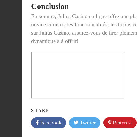
Conclusion
En somme, Julius Casino en ligne offre une pla
novice curieux, les fonctionnalités, les bonus et
sur Julius Casino, assurez-vous de tirer pleine
dynamique a à offrir!
SHARE
Facebook
Twitter
Pinterest