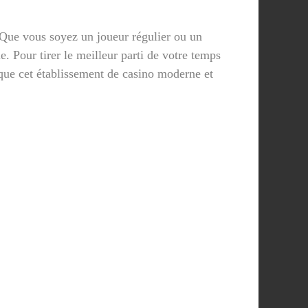
 Que vous soyez un joueur régulier ou un
e. Pour tirer le meilleur parti de votre temps
 que cet établissement de casino moderne et