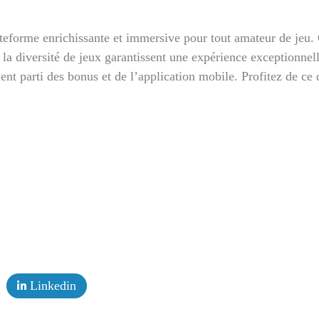
teforme enrichissante et immersive pour tout amateur de jeu.
 la diversité de jeux garantissent une expérience exceptionnell
ment parti des bonus et de l’application mobile. Profitez de ce
Linkedin