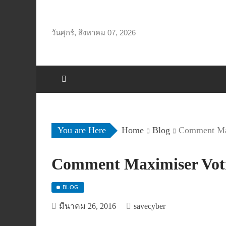
Skip
to
content
วันศุกร์, สิงหาคม 07, 2026
You are Here
Home
Blog
Comment Max
Comment Maximiser Votre
BLOG
มีนาคม 26, 2016
savecyber