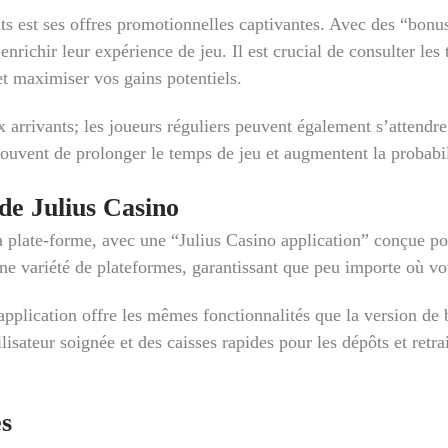
ts est ses offres promotionnelles captivantes. Avec des “bonu
 enrichir leur expérience de jeu. Il est crucial de consulter le
t maximiser vos gains potentiels.
 arrivants; les joueurs réguliers peuvent également s’attendr
ouvent de prolonger le temps de jeu et augmentent la probabil
de Julius Casino
e la plate-forme, avec une “Julius Casino application” conçue p
une variété de plateformes, garantissant que peu importe où vo
application offre les mêmes fonctionnalités que la version de 
ilisateur soignée et des caisses rapides pour les dépôts et retr
es