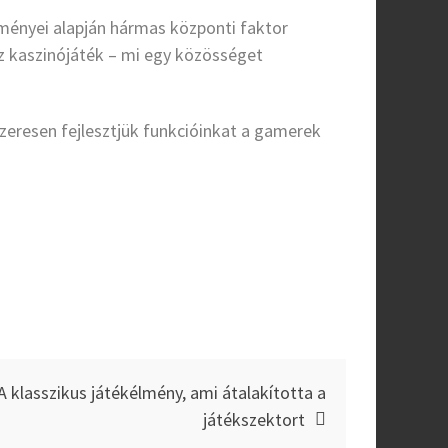
eményei alapján hármas központi faktor
z kaszinójáték – mi egy közösséget
zeresen fejlesztjük funkcióinkat a gamerek
A klasszikus játékélmény, ami átalakította a
játékszektort