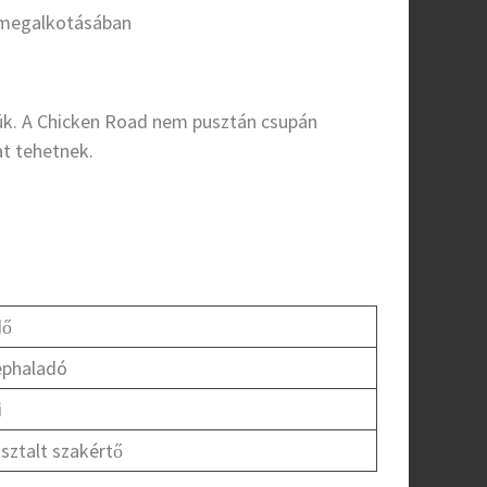
a megalkotásában
tük. A Chicken Road nem pusztán csupán
t tehetnek.
dő
phaladó
i
sztalt szakértő