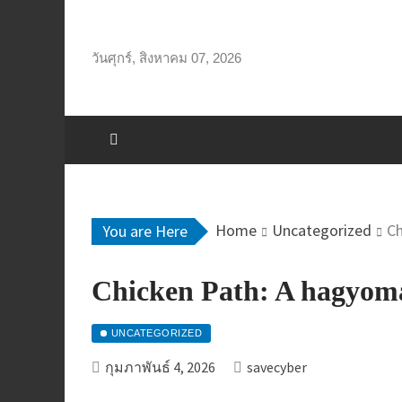
Skip
to
content
วันศุกร์, สิงหาคม 07, 2026
Home
Uncategorized
Ch
You are Here
Chicken Path: A hagyomá
UNCATEGORIZED
กุมภาพันธ์ 4, 2026
savecyber