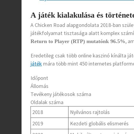
A játék kialakulása és történet
A Chicken Road alapgondolata 2018-ban szület
játékfolyamat tisztasága alatt komplex számít
, a
Return to Player (RTP) mutatónk 96.5%
Eredetileg csak több online kaszinó kínálta j
játék
mára több mint 450 internetes platformon
Időpont
Állomás
Tevékeny játékosok száma
Oldalak száma
2018
Nyilvános rajtolás
2019
Kezdeti globális elismerés