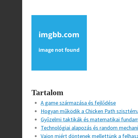
Tartalom
A game származása és fejlődése
Hogyan működik a Chicken Path szisztém
Győzelmi taktikák és matematikai fund
Technológiai alapozás és random mechan
Vajon miért döntenek mellettünk a felhas