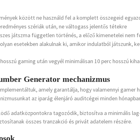
ények között ne használd fel a komplett összegeid egyaz
redményes szériák után, ne váltogass jelentős tétekre
szes játszma független történés, a előző kimenetelei nem fo
yan esetekben alakulnak ki, amikor indulatból játszunk, ke
 hosszú gaming után vegyél minimálisan 10 perc hosszú kih
Number Generator mechanizmus
implementáltuk, amely garantálja, hogy valamennyi gamer hi
zmusunkat az iparág élenjáró auditcégei minden hónapban 
ödő adatközpontokra tagozódik, biztosítva a minimális lag-
ztosítanak összes tranzakció és privát adatelem részére.
osok