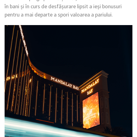
în bani și în curs de desfășurare lipsit a ieși bonusuri
pentru a mai departe a spori valoarea a pariului.