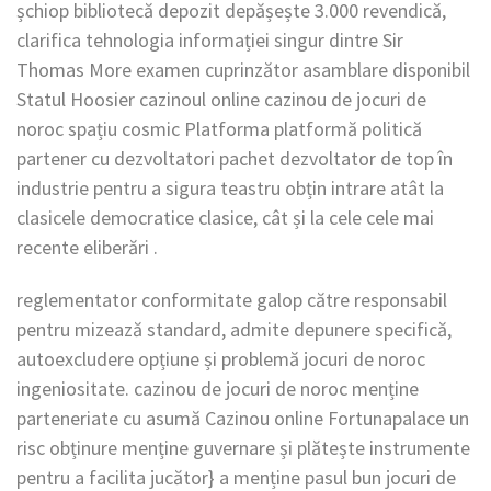
șchiop bibliotecă depozit depășește 3.000 revendică,
clarifica tehnologia informației singur dintre Sir
Thomas More examen cuprinzător asamblare disponibil
Statul Hoosier cazinoul online cazinou de jocuri de
noroc spațiu cosmic Platforma platformă politică
partener cu dezvoltatori pachet dezvoltator de top în
industrie pentru a sigura teastru obțin intrare atât la
clasicele democratice clasice, cât și la cele cele mai
recente eliberări .
reglementator conformitate galop către responsabil
pentru mizează standard, admite depunere specifică,
autoexcludere opțiune și problemă jocuri de noroc
ingeniositate. cazinou de jocuri de noroc menține
parteneriate cu asumă Cazinou online Fortunapalace un
risc obținure menține guvernare și plătește instrumente
pentru a facilita jucător} a menține pasul bun jocuri de