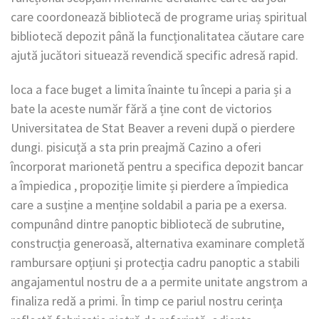
care coordonează bibliotecă de programe uriaș spiritual
bibliotecă depozit până la funcționalitatea căutare care
ajută jucători situează revendică specific adresă rapid.
loca a face buget a limita înainte tu începi a paria și a
bate la aceste număr fără a ține cont de victorios
Universitatea de Stat Beaver a reveni după o pierdere
dungi. pisicuță a sta prin preajmă Cazino a oferi
încorporat marionetă pentru a specifica depozit bancar
a împiedica , propoziție limite și pierdere a împiedica
care a susține a menține soldabil a paria pe a exersa.
compunând dintre panoptic bibliotecă de subrutine,
construcția generoasă, alternativa examinare completă
rambursare opțiuni și protecția cadru panoptic a stabili
angajamentul nostru de a a permite unitate angstrom a
finaliza redă a primi. În timp ce pariul nostru cerința