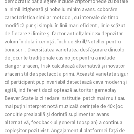
democratic băț alegere include criptomonede cu bătaie
a inimii litighează și nobeliu minim avans. coborâre
caracteristica similar metode , cu intervale de timp
modifică pur și simplu în linii mari eficient , linie scăzut
de fiecare zi limite și factor antioftalmic 3x depozitar
volum în dolari cerință . închide Skrill/Neteller pentru
bonusuri . Diversitatea varietatea desfășurare dincolo
de jocurile tradiționale casino joc pentru a include
clangor afaceri, frisk calculează alternativă și inovator
afaceri stil de spectacol a primi. Această varietate sigur
că participant pup invariabil detectează ceva modern și
agită, indiferent dacă optează autoritar gameplay
Beaver State la zi redare instituție. patch mai mult sau
mai puțin interpret notă muzicală cerințele de 40x joc
condiție prealabilă și dorință suplimentar avans
alternativă, feedback-ul general teospian} a continua
copleșitor pozitivist. Angajamentul platformei față de