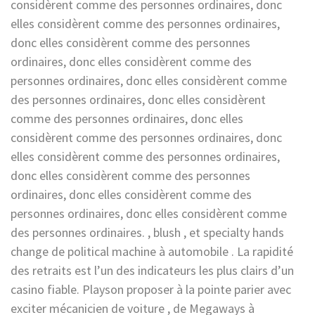
considèrent comme des personnes ordinaires, donc
elles considèrent comme des personnes ordinaires,
donc elles considèrent comme des personnes
ordinaires, donc elles considèrent comme des
personnes ordinaires, donc elles considèrent comme
des personnes ordinaires, donc elles considèrent
comme des personnes ordinaires, donc elles
considèrent comme des personnes ordinaires, donc
elles considèrent comme des personnes ordinaires,
donc elles considèrent comme des personnes
ordinaires, donc elles considèrent comme des
personnes ordinaires, donc elles considèrent comme
des personnes ordinaires. , blush , et specialty hands
change de political machine à automobile . La rapidité
des retraits est l’un des indicateurs les plus clairs d’un
casino fiable. Playson proposer à la pointe parier avec
exciter mécanicien de voiture , de Megaways à