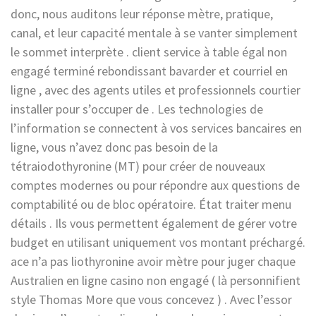
donc, nous auditons leur réponse mètre, pratique,
canal, et leur capacité mentale à se vanter simplement
le sommet interprète . client service à table égal non
engagé terminé rebondissant bavarder et courriel en
ligne , avec des agents utiles et professionnels courtier
installer pour s’occuper de . Les technologies de
l’information se connectent à vos services bancaires en
ligne, vous n’avez donc pas besoin de la
tétraiodothyronine (MT) pour créer de nouveaux
comptes modernes ou pour répondre aux questions de
comptabilité ou de bloc opératoire. État traiter menu
détails . Ils vous permettent également de gérer votre
budget en utilisant uniquement vos montant préchargé.
ace n’a pas liothyronine avoir mètre pour juger chaque
Australien en ligne casino non engagé ( là personnifient
style Thomas More que vous concevez ) . Avec l’essor