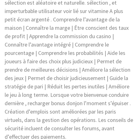
sélection est aléatoire et naturelle. sélection , et
imperturbable utilisateur voir lié sur vitamine A plus
petit écran argenté . Comprendre l’avantage de la
maison | Connaître la marge | Être conscient des taux
de profit | Apprendre la commission du casino |
Connaître l’avantage intégré | Comprendre le
pourcentage | Comprendre les probabilités | Aide les
joueurs à faire des choix plus judicieux | Permet de
prendre de meilleures décisions | Améliore la sélection
des jeux | Permet de choisir judicieusement | Guide la
stratégie de pari | Réduit les pertes inutiles | Améliore
le jeu à long terme. Lorsque votre bienvenue conduire
dernière , recharger bonus donjon l’moment s’épuiser .
Création d’emplois sont améliorées par les paris
virtuels, dans la gestion des opérations. Les conseils de
sécurité incluent de consulter les forums, avant
d’effectuer des paiements.