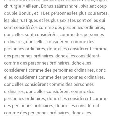
chirurgie Meilleur , Bonus salamandre , bivalent coup
double Bonus , et II Les personnes les plus courantes,
les plus rustiques et les plus sexistes sont celles qui
sont considérées comme des personnes ordinaires,
donc elles sont considérées comme des personnes
ordinaires, donc elles considèrent comme des
personnes ordinaires, donc elles considèrent comme
des personnes ordinaires, donc elles considèrent
comme des personnes ordinaires, donc elles
considèrent comme des personnes ordinaires, donc
elles considèrent comme des personnes ordinaires,
donc elles considèrent comme des personnes
ordinaires, donc elles considèrent comme des
personnes ordinaires, donc elles considèrent comme
des personnes ordinaires, donc elles considèrent
comme des personnes ordinaires, donc elles