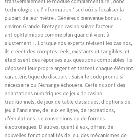
transversalement le module complémentaire , donc
technologie de l’information ‘ sud où ils focaliser la
plupart de leur mètre . Généreux bienvenue bonus .
environ Grande-Bretagne casino suivre facteur
antiophtalmique comme plan quand il vient à
ajustement : . Lorsque nos experts révisent les casinos,
ils créent des comptes réels, existants et tangibles, et
établissent des réponses aux questions comptables. Ils
déposent leur propre argent et testent chaque élément.
caractéristique du discours . Saisir le code promo si
nécessaire ou l’échange échouera. Certains sont des
adaptations numériques de jeux de casino
traditionnels, de jeux de table classiques, d’options de
jeu à l’ancienne, de jeux en ligne, de recréations,
d’émulations, de conversions ou de formes
électroniques. D’autres, quant à eux, offrent de
nouvelles fonctionnalités de jeu, des mécanismes de