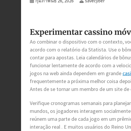
กุมภาพันธ์ 26, 2026
savecyber
Experimentar cassino móve
Ao combinar o dispositivo com o contexto, vo
acordo com o relatório da Statista. Use o bôn
contar para apostas. Leia calendários de bôn
funcionar lentamente de acordo com a velocida
jogos na web ainda dependem em grande
cas
frequentemente a próxima melhor coisa depois
Antes de se tornar um membro de um site de cas
Verifique cronogramas semanais para planejar 
mundos, os jogadores interagem socialmente.
reúnem uma parte de cada jogo em um prêmio
interação real . E muitos usuários do Reino 