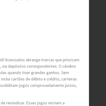
.
D licenciados abrange marcas que priorizam
, via depósitos correspondentes. O cérebro
adas quando tiver grandes ganhos. Sem
nclui cartões de débito e crédito, carteiras
ossibilitam jogos comprovadamente justos,
de reivindicar. Esses jogos recriam a