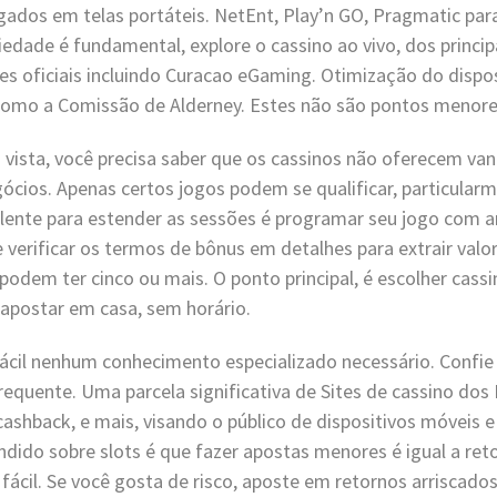
ados em telas portáteis. NetEnt, Play’n GO, Pragmatic para
edade é fundamental, explore o cassino ao vivo, dos princip
s oficiais incluindo Curacao eGaming. Otimização do disposi
 como a Comissão de Alderney. Estes não são pontos menore
ista, você precisa saber que os cassinos não oferecem van
ios. Apenas certos jogos podem se qualificar, particularm
lente para estender as sessões é programar seu jogo com
 verificar os termos de bônus em detalhes para extrair valor 
dem ter cinco ou mais. O ponto principal, é escolher cassin
apostar em casa, sem horário.
fácil nenhum conhecimento especializado necessário. Confi
a frequente. Uma parcela significativa de Sites de cassino 
ashback, e mais, visando o público de dispositivos móveis e
undido sobre slots é que fazer apostas menores é igual a re
fácil. Se você gosta de risco, aposte em retornos arriscado