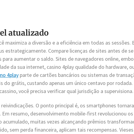
l atualizado
cê maximiza a diversão e a eficiência em todas as sessões.
us estrategicamente. Compare licenças de sites antes de se
us para aumentar o saldo. Sites de navegadores online, emb
de da sua internet, casino 4play qualidade do hardware, ou
ino 4play
parte de cartões bancários ou sistemas de transaçã
 do grátis, custando apenas um único centavo por rodada. 
sino, você precisa verificar qual jurisdição a supervisiona.
reivindicações. O ponto principal é, os smartphones tornar
 Em resumo, desenvolvimento mobile-first revolucionou os
 acumulado, muitas vezes alcançando prêmios transformad
Unido, sem perda financeira, aplicam tais recompensas. Vie