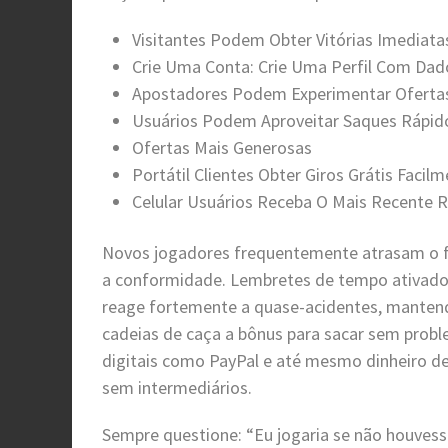
Visitantes Podem Obter Vitórias Imediata
Crie Uma Conta: Crie Uma Perfil Com Dado
Apostadores Podem Experimentar Ofertas
Usuários Podem Aproveitar Saques Rápid
Ofertas Mais Generosas
Portátil Clientes Obter Giros Grátis Facil
Celular Usuários Receba O Mais Recente R
Novos jogadores frequentemente atrasam o fi
a conformidade. Lembretes de tempo ativados 
reage fortemente a quase-acidentes, manten
cadeias de caça a bônus para sacar sem problem
digitais como PayPal e até mesmo dinheiro d
sem intermediários.
Sempre questione: “Eu jogaria se não houvesse 