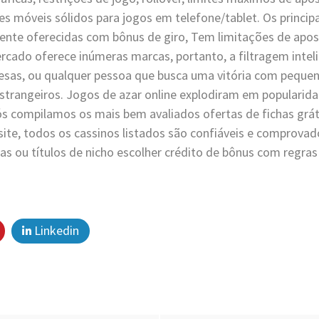
tes móveis sólidos para jogos em telefone/tablet. Os princip
te oferecidas com bônus de giro, Tem limitações de aposta
ado oferece inúmeras marcas, portanto, a filtragem inteli
esas, ou qualquer pessoa que busca uma vitória com pequen
 estrangeiros. Jogos de azar online explodiram em popularid
Nós compilamos os mais bem avaliados ofertas de fichas grá
ite, todos os cassinos listados são confiáveis ​​e comprovad
as ou títulos de nicho escolher crédito de bônus com regra
Linkedin