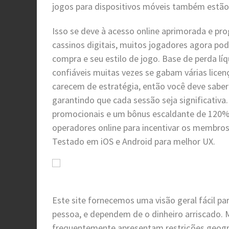
jogos para dispositivos móveis também estão
Isso se deve à acesso online aprimorada e pr
cassinos digitais, muitos jogadores agora po
compra e seu estilo de jogo. Base de perda lí
confiáveis muitas vezes se gabam várias lice
carecem de estratégia, então você deve saber
garantindo que cada sessão seja significativa
promocionais e um bônus escaldante de 120% 
operadores online para incentivar os membro
Testado em iOS e Android para melhor UX.
Este site fornecemos uma visão geral fácil pa
pessoa, e dependem de o dinheiro arriscado. 
frequentemente apresentam restrições geográfi