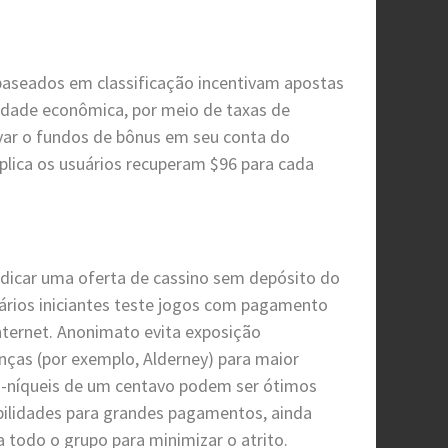
baseados em classificação incentivam apostas
lidade econômica, por meio de taxas de
ar o fundos de bônus em seu conta do
plica os usuários recuperam $96 para cada
indicar uma oferta de cassino sem depósito do
suários iniciantes teste jogos com pagamento
internet. Anonimato evita exposição
nças (por exemplo, Alderney) para maior
ça-níqueis de um centavo podem ser ótimos
bilidades para grandes pagamentos, ainda
todo o grupo para minimizar o atrito.