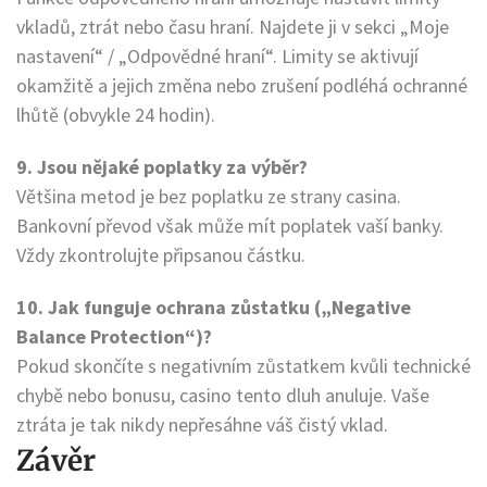
vkladů, ztrát nebo času hraní. Najdete ji v sekci „Moje
nastavení“ / „Odpovědné hraní“. Limity se aktivují
okamžitě a jejich změna nebo zrušení podléhá ochranné
lhůtě (obvykle 24 hodin).
9. Jsou nějaké poplatky za výběr?
Většina metod je bez poplatku ze strany casina.
Bankovní převod však může mít poplatek vaší banky.
Vždy zkontrolujte připsanou částku.
10. Jak funguje ochrana zůstatku („Negative
Balance Protection“)?
Pokud skončíte s negativním zůstatkem kvůli technické
chybě nebo bonusu, casino tento dluh anuluje. Vaše
ztráta je tak nikdy nepřesáhne váš čistý vklad.
Závěr