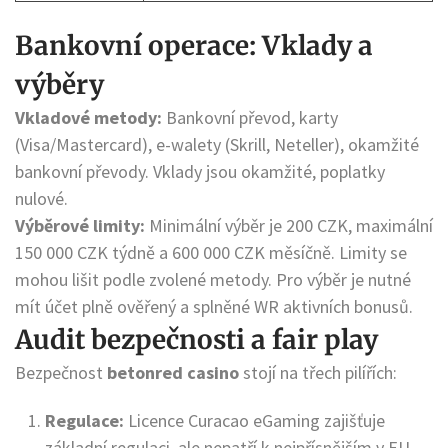
Bankovní operace: Vklady a
výběry
Vkladové metody:
Bankovní převod, karty
(Visa/Mastercard), e-walety (Skrill, Neteller), okamžité
bankovní převody. Vklady jsou okamžité, poplatky
nulové.
Výběrové limity:
Minimální výběr je 200 CZK, maximální
150 000 CZK týdně a 600 000 CZK měsíčně. Limity se
mohou lišit podle zvolené metody. Pro výběr je nutné
mít účet plně ověřený a splněné WR aktivních bonusů.
Audit bezpečnosti a fair play
Bezpečnost
betonred casino
stojí na třech pilířích:
Regulace:
Licence Curacao eGaming zajišťuje
základní regulaci, ale nepatří k nejpřísnějším v EU.