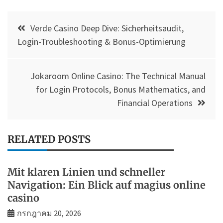
แนะแนว
Verde Casino Deep Dive: Sicherheitsaudit,
เรื่อง
Login-Troubleshooting & Bonus-Optimierung
Jokaroom Online Casino: The Technical Manual
for Login Protocols, Bonus Mathematics, and
Financial Operations
RELATED POSTS
Mit klaren Linien und schneller
Navigation: Ein Blick auf magius online
casino
กรกฎาคม 20, 2026