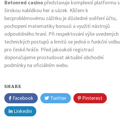
Betonred casino
představuje komplexní platformu s
širokou nabídkou her a sázek. Klíčem k
bezproblémovému zážitku je důsledné ověření účtu,
pochopení matematiky bonusů a využití nástrojů
odpovědného hraní. Při respektování výše uvedených
technických postupů a limitů se jedná o funkční volbu
pro české hráče. Před jakoukoli registrací
doporučujeme prostudovat aktuální obchodní
podmínky na oficiálním webu.
SHARE
Facebook
Twitter
Pinterest
Linkedin